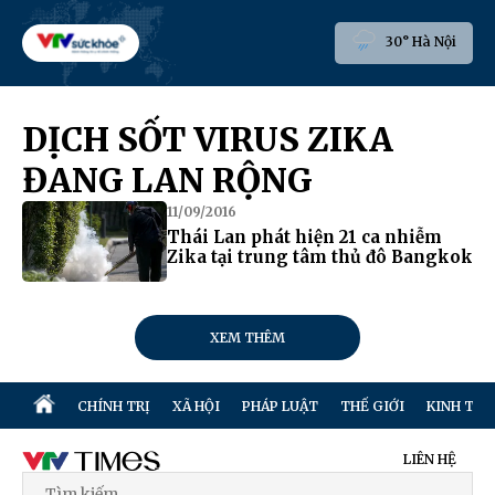
30° Hà Nội
DỊCH SỐT VIRUS ZIKA
ĐANG LAN RỘNG
11/09/2016
Thái Lan phát hiện 21 ca nhiễm
Zika tại trung tâm thủ đô Bangkok
XEM THÊM
CHÍNH TRỊ
XÃ HỘI
PHÁP LUẬT
THẾ GIỚI
KINH TẾ
LIÊN HỆ