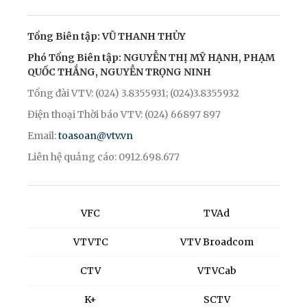
Tổng Biên tập: VŨ THANH THỦY
Phó Tổng Biên tập: NGUYỄN THỊ MỸ HẠNH, PHẠM
QUỐC THẮNG, NGUYỄN TRỌNG NINH
Tổng đài VTV: (024) 3.8355931; (024)3.8355932
Điện thoại Thời báo VTV: (024) 66897 897
Email:
toasoan@vtv.vn
Liên hệ quảng cáo: 0912.698.677
VFC
TVAd
VTVTC
VTV Broadcom
CTV
VTVCab
K+
SCTV