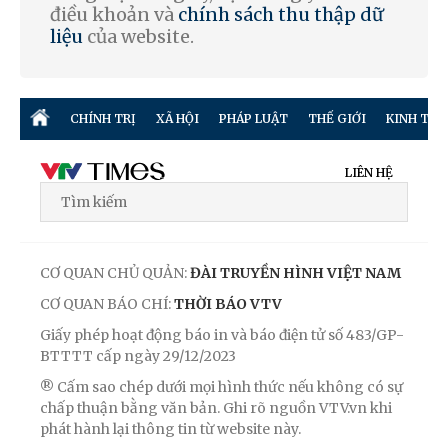
điều khoản và
chính sách thu thập dữ
liệu
của website.
CHÍNH TRỊ
XÃ HỘI
PHÁP LUẬT
THẾ GIỚI
KINH TẾ
LIÊN HỆ
CƠ QUAN CHỦ QUẢN:
ĐÀI TRUYỀN HÌNH VIỆT NAM
CƠ QUAN BÁO CHÍ:
THỜI BÁO VTV
Giấy phép hoạt động báo in và báo điện tử số 483/GP-
BTTTT cấp ngày 29/12/2023
® Cấm sao chép dưới mọi hình thức nếu không có sự
chấp thuận bằng văn bản. Ghi rõ nguồn VTV.vn khi
phát hành lại thông tin từ website này.