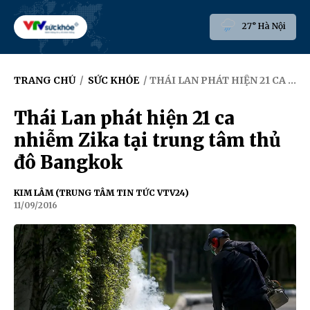
27° Hà Nội
TRANG CHỦ
/
SỨC KHỎE
/ THÁI LAN PHÁT HIỆN 21 CA NHIỄM ZIKA TẠI TRUNG TÂM THỦ ĐÔ BANGKOK
Thái Lan phát hiện 21 ca
nhiễm Zika tại trung tâm thủ
đô Bangkok
KIM LÂM (TRUNG TÂM TIN TỨC VTV24)
11/09/2016