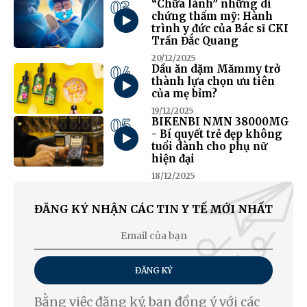
03
“Chữa lành” những di
chứng thẩm mỹ: Hành
trình y đức của Bác sĩ CKI
Trần Đắc Quang
20/12/2025
04
Dầu ăn dặm Mămmy trở
thành lựa chọn ưu tiên
của mẹ bỉm?
19/12/2025
05
BIKENBI NMN 38000MG
- Bí quyết trẻ đẹp không
tuổi dành cho phụ nữ
hiện đại
18/12/2025
ĐĂNG KÝ NHẬN CÁC TIN Y TẾ MỚI NHẤT
ĐĂNG KÝ
Bằng việc đăng ký, bạn đồng ý với các