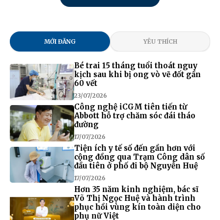
MỚI ĐĂNG
YÊU THÍCH
Bé trai 15 tháng tuổi thoát nguy
kịch sau khi bị ong vò vẽ đốt gần
60 vết
23/07/2026
Công nghệ iCGM tiên tiến từ
Abbott hỗ trợ chăm sóc đái tháo
đường
17/07/2026
Tiện ích y tế số đến gần hơn với
cộng đồng qua Trạm Công dân số
đầu tiên ở phố đi bộ Nguyễn Huệ
17/07/2026
Hơn 35 năm kinh nghiệm, bác sĩ
Võ Thị Ngọc Huệ và hành trình
phục hồi vùng kín toàn diện cho
phụ nữ Việt