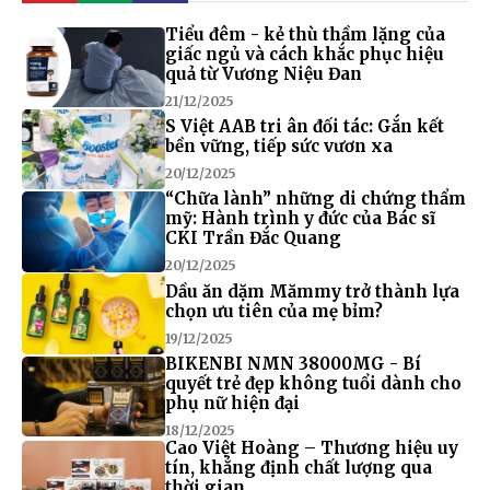
Tiểu đêm - kẻ thù thầm lặng của
giấc ngủ và cách khắc phục hiệu
quả từ Vương Niệu Đan
21/12/2025
S Việt AAB tri ân đối tác: Gắn kết
bền vững, tiếp sức vươn xa
20/12/2025
“Chữa lành” những di chứng thẩm
mỹ: Hành trình y đức của Bác sĩ
CKI Trần Đắc Quang
20/12/2025
Dầu ăn dặm Mămmy trở thành lựa
chọn ưu tiên của mẹ bỉm?
19/12/2025
BIKENBI NMN 38000MG - Bí
quyết trẻ đẹp không tuổi dành cho
phụ nữ hiện đại
18/12/2025
Cao Việt Hoàng – Thương hiệu uy
tín, khẳng định chất lượng qua
thời gian