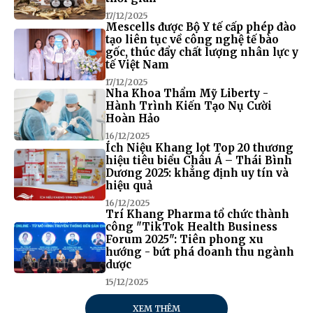
17/12/2025
Mescells được Bộ Y tế cấp phép đào
tạo liên tục về công nghệ tế bào
gốc, thúc đẩy chất lượng nhân lực y
tế Việt Nam
17/12/2025
Nha Khoa Thẩm Mỹ Liberty -
Hành Trình Kiến Tạo Nụ Cười
Hoàn Hảo
16/12/2025
Ích Niệu Khang lọt Top 20 thương
hiệu tiêu biểu Châu Á – Thái Bình
Dương 2025: khẳng định uy tín và
hiệu quả
16/12/2025
Trí Khang Pharma tổ chức thành
công "TikTok Health Business
Forum 2025": Tiên phong xu
hướng - bứt phá doanh thu ngành
dược
15/12/2025
XEM THÊM