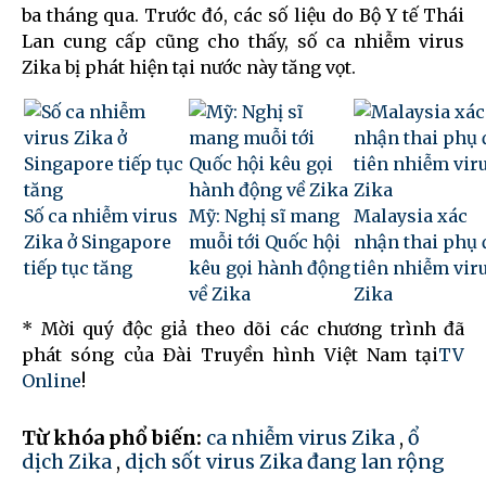
ba tháng qua. Trước đó, các số liệu do Bộ Y tế Thái
Lan cung cấp cũng cho thấy, số ca nhiễm virus
Zika bị phát hiện tại nước này tăng vọt.
Số ca nhiễm virus
Mỹ: Nghị sĩ mang
Malaysia xác
Zika ở Singapore
muỗi tới Quốc hội
nhận thai phụ 
tiếp tục tăng
kêu gọi hành động
tiên nhiễm vir
về Zika
Zika
* Mời quý độc giả theo dõi các chương trình đã
phát sóng của Đài Truyền hình Việt Nam tại
TV
Online
!
Từ khóa phổ biến:
ca nhiễm virus Zika
,
ổ
dịch Zika
,
dịch sốt virus Zika đang lan rộng