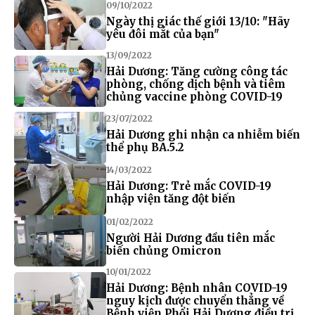
09/10/2022
Ngày thị giác thế giới 13/10: "Hãy
yêu đôi mắt của bạn"
13/09/2022
Hải Dương: Tăng cường công tác
phòng, chống dịch bệnh và tiêm
chủng vaccine phòng COVID-19
23/07/2022
Hải Dương ghi nhận ca nhiễm biến
thể phụ BA.5.2
14/03/2022
Hải Dương: Trẻ mắc COVID-19
nhập viện tăng đột biến
01/02/2022
Người Hải Dương đầu tiên mắc
biến chủng Omicron
10/01/2022
Hải Dương: Bệnh nhân COVID-19
nguy kịch được chuyển thẳng về
Bệnh viện Phổi Hải Dương điều trị