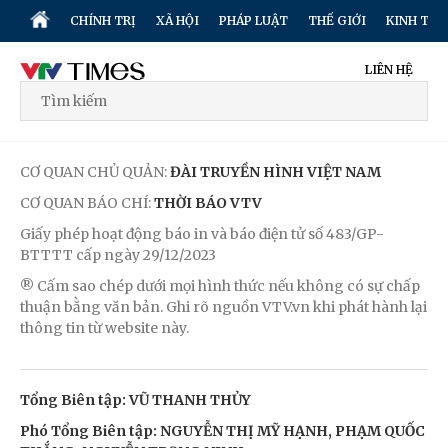
CHÍNH TRỊ
XÃ HỘI
PHÁP LUẬT
THẾ GIỚI
KINH TẾ
LIÊN HỆ
CƠ QUAN CHỦ QUẢN:
ĐÀI TRUYỀN HÌNH VIỆT NAM
CƠ QUAN BÁO CHÍ:
THỜI BÁO VTV
Giấy phép hoạt động báo in và báo điện tử số 483/GP-
BTTTT cấp ngày 29/12/2023
® Cấm sao chép dưới mọi hình thức nếu không có sự chấp
thuận bằng văn bản. Ghi rõ nguồn VTV.vn khi phát hành lại
thông tin từ website này.
Tổng Biên tập: VŨ THANH THỦY
Phó Tổng Biên tập: NGUYỄN THỊ MỸ HẠNH, PHẠM QUỐC