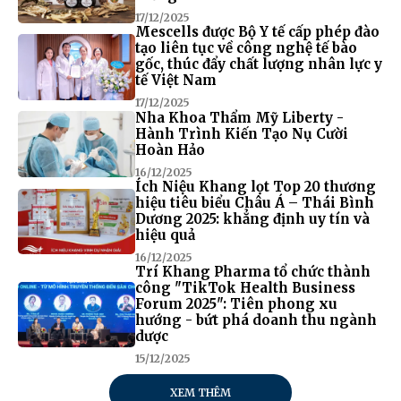
17/12/2025
Mescells được Bộ Y tế cấp phép đào
tạo liên tục về công nghệ tế bào
gốc, thúc đẩy chất lượng nhân lực y
tế Việt Nam
17/12/2025
Nha Khoa Thẩm Mỹ Liberty -
Hành Trình Kiến Tạo Nụ Cười
Hoàn Hảo
16/12/2025
Ích Niệu Khang lọt Top 20 thương
hiệu tiêu biểu Châu Á – Thái Bình
Dương 2025: khẳng định uy tín và
hiệu quả
16/12/2025
Trí Khang Pharma tổ chức thành
công "TikTok Health Business
Forum 2025": Tiên phong xu
hướng - bứt phá doanh thu ngành
dược
15/12/2025
XEM THÊM