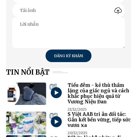
ĐĂNG KÝ KHÁM
TIN NỔI BẬT
01
Tiểu đêm - kẻ thù thầm
lặng của giấc ngủ và cách
khắc phục hiệu quả từ
Vương Niệu Đan
21/12/2025
02
S Việt AAB tri ân đối tác:
Gắn kết bền vững, tiếp sức
vươn xa
20/12/2025