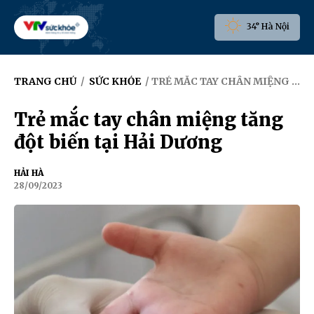
34° Hà Nội
TRANG CHỦ
/
SỨC KHỎE
/ TRẺ MẮC TAY CHÂN MIỆNG TĂNG ĐỘT BIẾN TẠI HẢI DƯƠNG
Trẻ mắc tay chân miệng tăng
đột biến tại Hải Dương
HẢI HÀ
28/09/2023