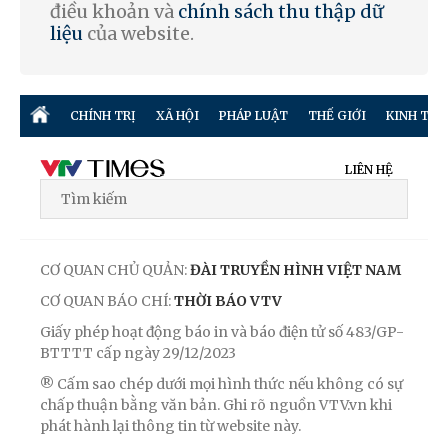
điều khoản và
chính sách thu thập dữ
liệu
của website.
CHÍNH TRỊ
XÃ HỘI
PHÁP LUẬT
THẾ GIỚI
KINH TẾ
LIÊN HỆ
CƠ QUAN CHỦ QUẢN:
ĐÀI TRUYỀN HÌNH VIỆT NAM
CƠ QUAN BÁO CHÍ:
THỜI BÁO VTV
Giấy phép hoạt động báo in và báo điện tử số 483/GP-
BTTTT cấp ngày 29/12/2023
® Cấm sao chép dưới mọi hình thức nếu không có sự
chấp thuận bằng văn bản. Ghi rõ nguồn VTV.vn khi
phát hành lại thông tin từ website này.