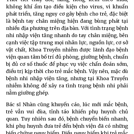
không khí ẩm tạo điều kiện cho virus, vi khuẩn
phát triển, tăng nguy cơ gây bệnh cho trẻ, đặc biệt
là bệnh tay chân miệng hiện đang bùng phát tại
nhiều địa phương trên địa bàn. Với tình trạng bệnh
nhi nhập viện tăng nhanh do tay chân miệng, bên
cạnh việc tập trung mọi nhân lực, nguồn lực, cơ sở
vật chất, Khoa Truyền nhiễm được lãnh đạo bệnh
viện quan tâm bố trí đủ phòng, giường bệnh, chuẩn
bị đủ cơ số thuốc để phục vụ việc chẩn đoán sớm,
điều trị kịp thời cho trẻ mắc bệnh. Vậy nên, mặc dù
bệnh nhi nhập viện tăng, nhưng tại Khoa Truyền
nhiễm không để xảy ra tình trạng bệnh nhi phải
nằm giường ghép.
Bác sĩ Nhàn cũng khuyến cáo, lúc mới mắc bệnh,
trẻ vẫn vui đùa, tỉnh táo khiến phụ huynh chủ
quan. Tuy nhiên sau đó, bệnh chuyển biến nhanh,
khi phụ huynh đưa trẻ đến bệnh viện đã có những
biến chứng nguy hiểm. Điều nguy hiểm khi trẻ mắc