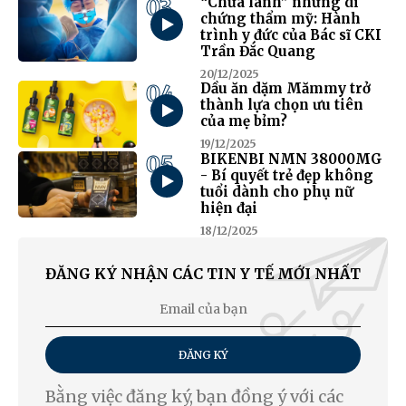
03
“Chữa lành” những di
chứng thẩm mỹ: Hành
trình y đức của Bác sĩ CKI
Trần Đắc Quang
20/12/2025
04
Dầu ăn dặm Mămmy trở
thành lựa chọn ưu tiên
của mẹ bỉm?
19/12/2025
05
BIKENBI NMN 38000MG
- Bí quyết trẻ đẹp không
tuổi dành cho phụ nữ
hiện đại
18/12/2025
ĐĂNG KÝ NHẬN CÁC TIN Y TẾ MỚI NHẤT
ĐĂNG KÝ
Bằng việc đăng ký, bạn đồng ý với các