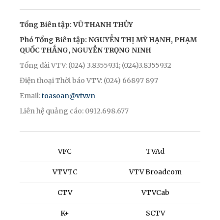
Tổng Biên tập: VŨ THANH THỦY
Phó Tổng Biên tập: NGUYỄN THỊ MỸ HẠNH, PHẠM
QUỐC THẮNG, NGUYỄN TRỌNG NINH
Tổng đài VTV: (024) 3.8355931; (024)3.8355932
Điện thoại Thời báo VTV: (024) 66897 897
Email:
toasoan@vtv.vn
Liên hệ quảng cáo: 0912.698.677
VFC
TVAd
VTVTC
VTV Broadcom
CTV
VTVCab
K+
SCTV