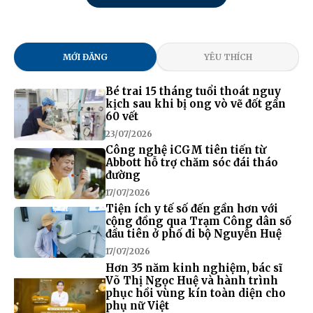
MỚI ĐĂNG
YÊU THÍCH
Bé trai 15 tháng tuổi thoát nguy
kịch sau khi bị ong vò vẽ đốt gần
60 vết
23/07/2026
Công nghệ iCGM tiên tiến từ
Abbott hỗ trợ chăm sóc đái tháo
đường
17/07/2026
Tiện ích y tế số đến gần hơn với
cộng đồng qua Trạm Công dân số
đầu tiên ở phố đi bộ Nguyễn Huệ
17/07/2026
Hơn 35 năm kinh nghiệm, bác sĩ
Võ Thị Ngọc Huệ và hành trình
phục hồi vùng kín toàn diện cho
phụ nữ Việt