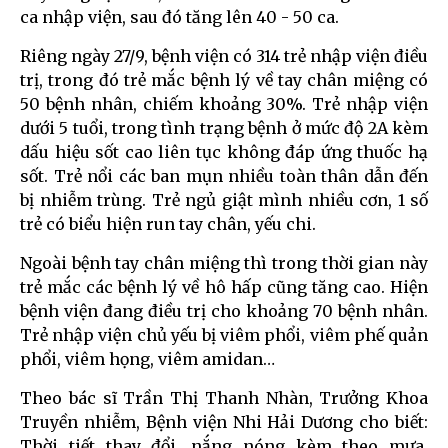
ca nhập viện, sau đó tăng lên 40 - 50 ca.
Riêng ngày 27/9, bệnh viện có 314 trẻ nhập viện điều
trị, trong đó trẻ mắc bệnh lý về tay chân miệng có
50 bệnh nhân, chiếm khoảng 30%. Trẻ nhập viện
dưới 5 tuổi, trong tình trạng bệnh ở mức độ 2A kèm
dấu hiệu sốt cao liên tục không đáp ứng thuốc hạ
sốt. Trẻ nổi các ban mụn nhiều toàn thân dẫn đến
bị nhiễm trùng. Trẻ ngủ giật mình nhiều cơn, 1 số
trẻ có biểu hiện run tay chân, yếu chi.
Ngoài bệnh tay chân miệng thì trong thời gian này
trẻ mắc các bệnh lý về hô hấp cũng tăng cao. Hiện
bệnh viện đang điều trị cho khoảng 70 bệnh nhân.
Trẻ nhập viện chủ yếu bị viêm phổi, viêm phế quản
phổi, viêm họng, viêm amidan…
Theo bác sĩ Trần Thị Thanh Nhàn, Trưởng Khoa
Truyền nhiễm, Bệnh viện Nhi Hải Dương cho biết:
Thời tiết thay đổi, nắng nóng kèm theo mưa,