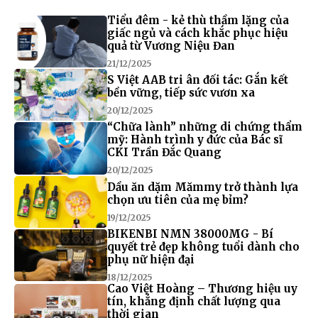
Tiểu đêm - kẻ thù thầm lặng của
giấc ngủ và cách khắc phục hiệu
quả từ Vương Niệu Đan
21/12/2025
S Việt AAB tri ân đối tác: Gắn kết
bền vững, tiếp sức vươn xa
20/12/2025
“Chữa lành” những di chứng thẩm
mỹ: Hành trình y đức của Bác sĩ
CKI Trần Đắc Quang
20/12/2025
Dầu ăn dặm Mămmy trở thành lựa
chọn ưu tiên của mẹ bỉm?
19/12/2025
BIKENBI NMN 38000MG - Bí
quyết trẻ đẹp không tuổi dành cho
phụ nữ hiện đại
18/12/2025
Cao Việt Hoàng – Thương hiệu uy
tín, khẳng định chất lượng qua
thời gian