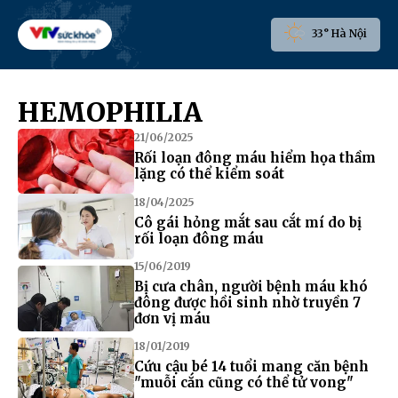
33° Hà Nội
HEMOPHILIA
21/06/2025
Rối loạn đông máu hiểm họa thầm
lặng có thể kiểm soát
18/04/2025
Cô gái hỏng mắt sau cắt mí do bị
rối loạn đông máu
15/06/2019
Bị cưa chân, người bệnh máu khó
đông được hồi sinh nhờ truyền 7
đơn vị máu
18/01/2019
Cứu cậu bé 14 tuổi mang căn bệnh
"muỗi cắn cũng có thể tử vong"