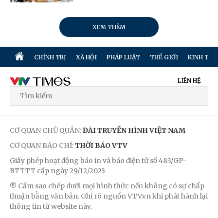
XEM THÊM
CHÍNH TRỊ
XÃ HỘI
PHÁP LUẬT
THẾ GIỚI
KINH TẾ
LIÊN HỆ
CƠ QUAN CHỦ QUẢN:
ĐÀI TRUYỀN HÌNH VIỆT NAM
CƠ QUAN BÁO CHÍ:
THỜI BÁO VTV
Giấy phép hoạt động báo in và báo điện tử số 483/GP-
BTTTT cấp ngày 29/12/2023
® Cấm sao chép dưới mọi hình thức nếu không có sự chấp
thuận bằng văn bản. Ghi rõ nguồn VTV.vn khi phát hành lại
thông tin từ website này.