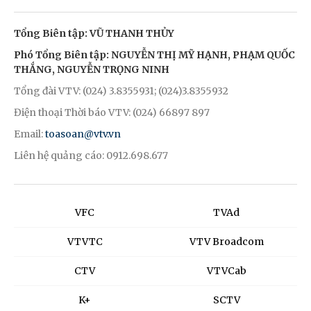
Tổng Biên tập: VŨ THANH THỦY
Phó Tổng Biên tập: NGUYỄN THỊ MỸ HẠNH, PHẠM QUỐC
THẮNG, NGUYỄN TRỌNG NINH
Tổng đài VTV: (024) 3.8355931; (024)3.8355932
Điện thoại Thời báo VTV: (024) 66897 897
Email:
toasoan@vtv.vn
Liên hệ quảng cáo: 0912.698.677
VFC
TVAd
VTVTC
VTV Broadcom
CTV
VTVCab
K+
SCTV