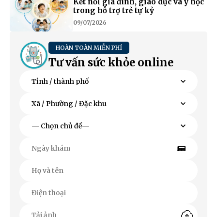
Kết nối gia đình, giáo dục và y học
trong hỗ trợ trẻ tự kỷ
09/07/2026
HOÀN TOÀN MIỄN PHÍ
Tư vấn sức khỏe online