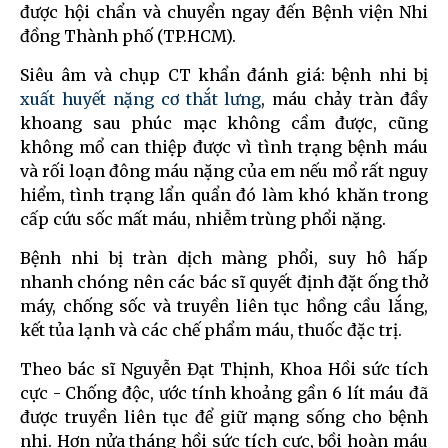
được hội chẩn và chuyển ngay đến Bệnh viện Nhi
đồng Thành phố (TP.HCM).
Siêu âm và chụp CT khẩn đánh giá: bệnh nhi bị
xuất huyết nặng cơ thắt lưng
, máu chảy tràn đầy
khoang sau phúc mạc không cầm được, cũng
không mổ can thiệp được vì tình trạng bệnh máu
và rối loạn đông máu nặng của em nếu mổ rất nguy
hiểm, tình trạng lẩn quẩn đó làm khó khăn trong
cấp cứu sốc mất máu, nhiễm trùng phổi nặng.
Bệnh nhi bị tràn dịch màng phổi, suy hô hấp
nhanh chóng nên các bác sĩ quyết định đặt ống thở
máy, chống sốc và truyền liên tục hồng cầu lắng,
kết tủa lạnh và các chế phẩm máu, thuốc đặc trị.
Theo bác sĩ Nguyễn Đạt Thịnh, Khoa Hồi sức tích
cực - Chống độc, ước tính khoảng gần 6 lít máu đã
được truyền liên tục để giữ mạng sống cho bệnh
nhi. Hơn nửa tháng hồi sức tích cực, bồi hoàn máu