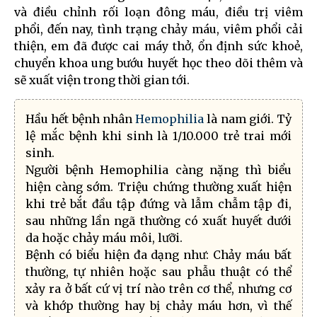
và điều chỉnh rối loạn đông máu, điều trị viêm
phổi, đến nay, tình trạng chảy máu, viêm phổi cải
thiện, em đã được cai máy thở, ổn định sức khoẻ,
chuyển khoa ung bướu huyết học theo dõi thêm và
sẽ xuất viện trong thời gian tới.
Hầu hết bệnh nhân
Hemophilia
là nam giới. Tỷ
lệ mắc bệnh khi sinh là 1/10.000 trẻ trai mới
sinh.
Người bệnh Hemophilia càng nặng thì biểu
hiện càng sớm. Triệu chứng thường xuất hiện
khi trẻ bắt đầu tập đứng và lẫm chẫm tập đi,
sau những lần ngã thường có xuất huyết dưới
da hoặc chảy máu môi, lưỡi.
Bệnh có biểu hiện đa dạng như: Chảy máu bất
thường, tự nhiên hoặc sau phẫu thuật có thể
xảy ra ở bất cứ vị trí nào trên cơ thể, nhưng cơ
và khớp thường hay bị chảy máu hơn, vì thế