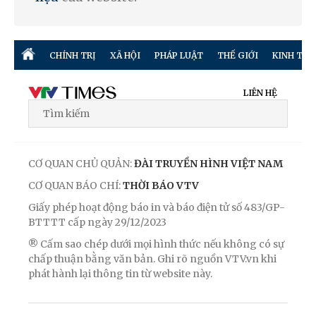
CHÍNH TRỊ
XÃ HỘI
PHÁP LUẬT
THẾ GIỚI
KINH TẾ
LIÊN HỆ
CƠ QUAN CHỦ QUẢN:
ĐÀI TRUYỀN HÌNH VIỆT NAM
CƠ QUAN BÁO CHÍ:
THỜI BÁO VTV
Giấy phép hoạt động báo in và báo điện tử số 483/GP-
BTTTT cấp ngày 29/12/2023
® Cấm sao chép dưới mọi hình thức nếu không có sự
chấp thuận bằng văn bản. Ghi rõ nguồn VTV.vn khi
phát hành lại thông tin từ website này.