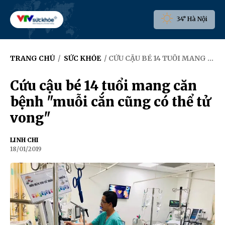
34° Hà Nội
TRANG CHỦ
/
SỨC KHỎE
/ CỨU CẬU BÉ 14 TUỔI MANG CĂN BỆNH "MUỖI CẮN CŨNG CÓ THỂ TỬ VONG"
Cứu cậu bé 14 tuổi mang căn
bệnh "muỗi cắn cũng có thể tử
vong"
LINH CHI
18/01/2019