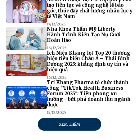
tạo liên tục về công nghệ tế bào
gốc, thúc đẩy chất lượng nhân lực y
tế Việt Nam
17/12/2025
Nha Khoa Thẩm Mỹ Liberty -
Hành Trình Kiến Tạo Nụ Cười
Hoàn Hảo
16/12/2025
Ích Niệu Khang lọt Top 20 thương
hiệu tiêu biểu Châu Á – Thái Bình
Dương 2025: khẳng định uy tín và
hiệu quả
16/12/2025
Trí Khang Pharma tổ chức thành
công "TikTok Health Business
Forum 2025": Tiên phong xu
hướng - bứt phá doanh thu ngành
dược
15/12/2025
XEM THÊM