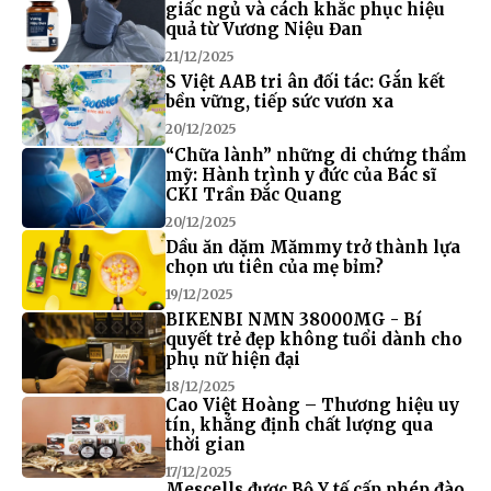
giấc ngủ và cách khắc phục hiệu
quả từ Vương Niệu Đan
21/12/2025
S Việt AAB tri ân đối tác: Gắn kết
bền vững, tiếp sức vươn xa
20/12/2025
“Chữa lành” những di chứng thẩm
mỹ: Hành trình y đức của Bác sĩ
CKI Trần Đắc Quang
20/12/2025
Dầu ăn dặm Mămmy trở thành lựa
chọn ưu tiên của mẹ bỉm?
19/12/2025
BIKENBI NMN 38000MG - Bí
quyết trẻ đẹp không tuổi dành cho
phụ nữ hiện đại
18/12/2025
Cao Việt Hoàng – Thương hiệu uy
tín, khẳng định chất lượng qua
thời gian
17/12/2025
Mescells được Bộ Y tế cấp phép đào