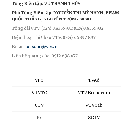
Tổng Biên tập: VŨ THANH THỦY
Phó Tổng Biên tập: NGUYỄN THỊ MỸ HẠNH, PHẠM
QUỐC THẮNG, NGUYỄN TRỌNG NINH
Tổng đài VTV: (024) 3.8355931; (024)3.8355932
Điện thoại Thời báo VTV: (024) 66897 897
Email:
toasoan@vtv.vn
Liên hệ quảng cáo: 0912.698.677
VFC
TVAd
VTVTC
VTV Broadcom
CTV
VTVCab
K+
SCTV