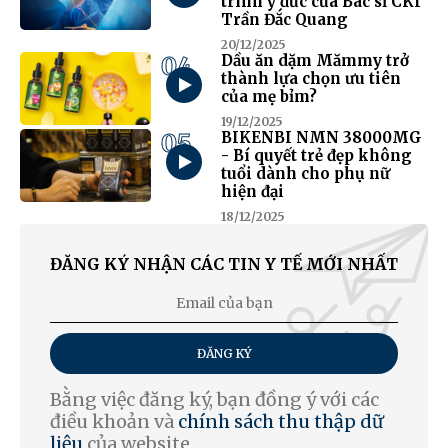
trình y đức của Bác sĩ CKI
Trần Đắc Quang
20/12/2025
04
Dầu ăn dặm Mămmy trở
thành lựa chọn ưu tiên
của mẹ bỉm?
19/12/2025
05
BIKENBI NMN 38000MG
- Bí quyết trẻ đẹp không
tuổi dành cho phụ nữ
hiện đại
18/12/2025
ĐĂNG KÝ NHẬN CÁC TIN Y TẾ MỚI NHẤT
ĐĂNG KÝ
Bằng việc đăng ký, bạn đồng ý với các
điều khoản và
chính sách thu thập dữ
liệu
của website.