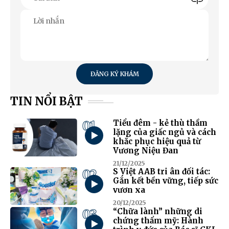
ĐĂNG KÝ KHÁM
TIN NỔI BẬT
01
Tiểu đêm - kẻ thù thầm
lặng của giấc ngủ và cách
khắc phục hiệu quả từ
Vương Niệu Đan
21/12/2025
02
S Việt AAB tri ân đối tác:
Gắn kết bền vững, tiếp sức
vươn xa
20/12/2025
03
“Chữa lành” những di
chứng thẩm mỹ: Hành