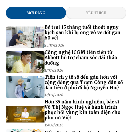
MỚI ĐĂNG
YÊU THÍCH
Bé trai 15 tháng tuổi thoát nguy
kịch sau khi bị ong vò vẽ đốt gần
60 vết
23/07/2026
Công nghệ iCGM tiên tiến từ
Abbott hỗ trợ chăm sóc đái tháo
đường
17/07/2026
Tiện ích y tế số đến gần hơn với
cộng đồng qua Trạm Công dân số
đầu tiên ở phố đi bộ Nguyễn Huệ
17/07/2026
Hơn 35 năm kinh nghiệm, bác sĩ
Võ Thị Ngọc Huệ và hành trình
phục hồi vùng kín toàn diện cho
phụ nữ Việt
15/07/2026