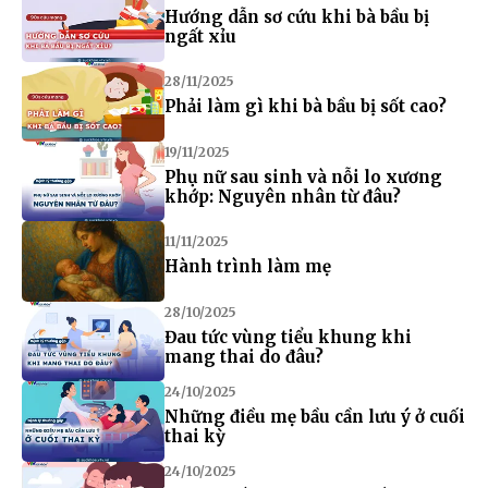
Hướng dẫn sơ cứu khi bà bầu bị
ngất xỉu
28/11/2025
Phải làm gì khi bà bầu bị sốt cao?
19/11/2025
Phụ nữ sau sinh và nỗi lo xương
khớp: Nguyên nhân từ đâu?
11/11/2025
Hành trình làm mẹ
28/10/2025
Đau tức vùng tiểu khung khi
mang thai do đâu?
24/10/2025
Những điều mẹ bầu cần lưu ý ở cuối
thai kỳ
24/10/2025