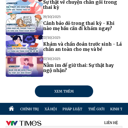
Sự thật về chuyện chăn gối trong
thai kỳ
19/10/2025
Cảnh báo đỏ trong thai kỳ - Khi
nào mẹ bầu cần đi khám ngay?
17/10/2025
Khám và chẩn đoán trước sinh - Lá
chắn an toàn cho mẹ và bé
17/10/2025
Nằm im để giữ thai: Sự thật hay
ngộ nhận?
XEM THÊM
CHÍNH TRỊ
XÃ HỘI
PHÁP LUẬT
THẾ GIỚI
KINH TẾ
LIÊN HỆ