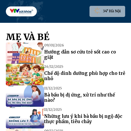
34° Hà Nội
MẸ VÀ BÉ
09/01/2026
Hướng dẫn sơ cứu trẻ sốt cao co
giật
26/12/2025
Chế độ dinh dưỡng phù hợp cho trẻ
nhỏ
11/12/2025
Bà bầu bị dị ứng, xử trí như thế
nào?
11/12/2025
Những lưu ý khi bà bầu bị ngộ độc
thực phẩm, tiêu chảy
09/12/2025