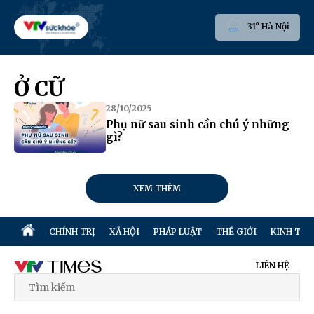
31° Hà Nội
Ở CỮ
28/10/2025
Phụ nữ sau sinh cần chú ý những
gì?
XEM THÊM
CHÍNH TRỊ
XÃ HỘI
PHÁP LUẬT
THẾ GIỚI
KINH TẾ
LIÊN HỆ