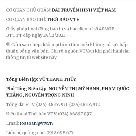
CƠ QUAN CHỦ QUẢN:
ĐÀI TRUYỀN HÌNH VIỆT NAM
CƠ QUAN BÁO CHÍ:
THỜI BÁO VTV
Giấy phép hoạt động báo in và báo điện tử số 483/GP-
BTTTT cấp ngày 29/12/2023
® Cấm sao chép dưới mọi hình thức nếu không có sự chấp
thuận bằng văn bản. Ghi rõ nguồn VTV.vn khi phát hành lại
thông tin từ website này.
Tổng Biên tập: VŨ THANH THỦY
Phó Tổng Biên tập: NGUYỄN THỊ MỸ HẠNH, PHẠM QUỐC
THẮNG, NGUYỄN TRỌNG NINH
Tổng đài VTV: (024) 3.8355931; (024)3.8355932
Điện thoại Thời báo VTV: (024) 66897 897
Email:
toasoan@vtv.vn
Liên hệ quảng cáo: 0912.698.677