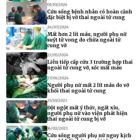
01/10/2024
Cứu sống bệnh nhân có hoàn cảnh
đặc biệt bị vỡ thai ngoài tử cung
24/07/2024
Mất hơn 2 lít máu, người phụ nữ
suýt tử vong do chửa ngoài tử
cung vỡ
22/05/2024
Liên tiếp cấp cứu 3 trường hợp thai
ngoài tử cung vỡ, sốc mất máu
27/04/2024
Người phụ nữ mất 2 lít máu do vỡ
khối thai ngoài tử cung
25/10/2023
Đột ngột mất ý thức, ngất xỉu,
người phụ nữ vào viện phát hiện
thai ngoài tử cung bị vỡ
14/02/2023
Cứu sống người phụ nữ nguy kịch