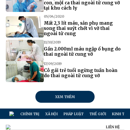
con, một ca thai ngoài tử cung vỡ
tại khu cách ly
05/04/2020
Mất 2,3 lít máu, sản phụ mang
song thai suýt chết vì vỡ thai
ngoài tử cung
11/10/2019
Gần 2.000ml máu ngập ổ bụng do
thai ngoài tử cung vỡ
17/09/2019
Cô gái trẻ tuổi ngừng tuần hoàn
do thai ngoài tử cung vỡ
XEM THÊM
CHÍNH TRỊ
XÃ HỘI
PHÁP LUẬT
THẾ GIỚI
KINH TẾ
LIÊN HỆ