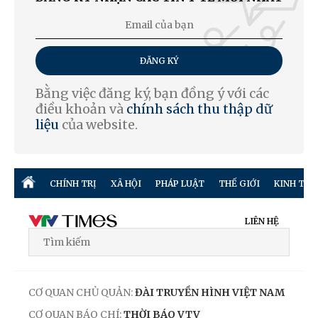
ĐĂNG KÝ
Bằng việc đăng ký, bạn đồng ý với các
điều khoản và
chính sách thu thập dữ
liệu
của website.
CHÍNH TRỊ
XÃ HỘI
PHÁP LUẬT
THẾ GIỚI
KINH TẾ
LIÊN HỆ
CƠ QUAN CHỦ QUẢN:
ĐÀI TRUYỀN HÌNH VIỆT NAM
CƠ QUAN BÁO CHÍ:
THỜI BÁO VTV