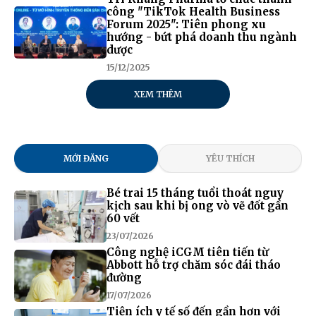
công "TikTok Health Business
Forum 2025": Tiên phong xu
hướng - bứt phá doanh thu ngành
dược
15/12/2025
XEM THÊM
MỚI ĐĂNG
YÊU THÍCH
Bé trai 15 tháng tuổi thoát nguy
kịch sau khi bị ong vò vẽ đốt gần
60 vết
23/07/2026
Công nghệ iCGM tiên tiến từ
Abbott hỗ trợ chăm sóc đái tháo
đường
17/07/2026
Tiện ích y tế số đến gần hơn với