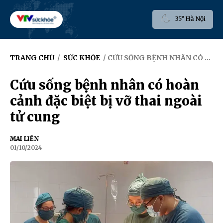
35° Hà Nội
TRANG CHỦ
/
SỨC KHỎE
/ CỨU SỐNG BỆNH NHÂN CÓ HOÀN CẢNH ĐẶC BIỆT BỊ VỠ THAI NGOÀI TỬ CUNG
Cứu sống bệnh nhân có hoàn
cảnh đặc biệt bị vỡ thai ngoài
tử cung
MAI LIÊN
01/10/2024