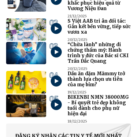
khắc phục hiệu quả từ
Vương Niệu Đan
21/12/2025
02
S Việt AAB tri ân đối tác:
Gắn kết bền vững, tiếp sức
vươn xa
20/12/2025
03
“Chữa lành” những di
chứng thẩm mỹ: Hành
trình y đức của Bác sĩ CKI
Trần Đắc Quang
20/12/2025
04
Dầu ăn dặm Mămmy trở
thành lựa chọn ưu tiên
của mẹ bỉm?
19/12/2025
05
BIKENBI NMN 38000MG
- Bí quyết trẻ đẹp không
tuổi dành cho phụ nữ
hiện đại
18/12/2025
ĐĂNG KÝ NHẬN CÁC TIN Y TẾ MỚI NHẤT