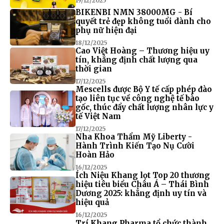
19/12/2025
BIKENBI NMN 38000MG - Bí
quyết trẻ đẹp không tuổi dành cho
phụ nữ hiện đại
18/12/2025
Cao Việt Hoàng – Thương hiệu uy
tín, khẳng định chất lượng qua
thời gian
17/12/2025
Mescells được Bộ Y tế cấp phép đào
tạo liên tục về công nghệ tế bào
gốc, thúc đẩy chất lượng nhân lực y
tế Việt Nam
17/12/2025
Nha Khoa Thẩm Mỹ Liberty -
Hành Trình Kiến Tạo Nụ Cười
Hoàn Hảo
16/12/2025
Ích Niệu Khang lọt Top 20 thương
hiệu tiêu biểu Châu Á – Thái Bình
Dương 2025: khẳng định uy tín và
hiệu quả
16/12/2025
Trí Khang Pharma tổ chức thành