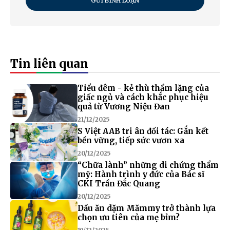
GỬI BÌNH LUẬN
Tin liên quan
Tiểu đêm - kẻ thù thầm lặng của
giấc ngủ và cách khắc phục hiệu
quả từ Vương Niệu Đan
21/12/2025
S Việt AAB tri ân đối tác: Gắn kết
bền vững, tiếp sức vươn xa
20/12/2025
“Chữa lành” những di chứng thẩm
mỹ: Hành trình y đức của Bác sĩ
CKI Trần Đắc Quang
20/12/2025
Dầu ăn dặm Mămmy trở thành lựa
chọn ưu tiên của mẹ bỉm?