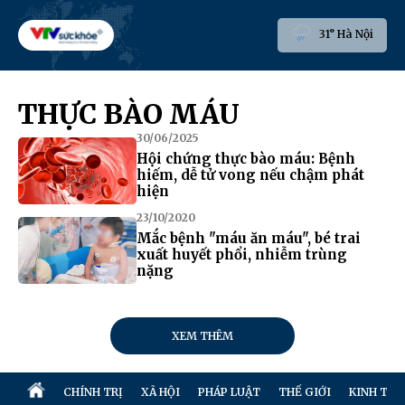
31° Hà Nội
THỰC BÀO MÁU
30/06/2025
Hội chứng thực bào máu: Bệnh
hiếm, dễ tử vong nếu chậm phát
hiện
23/10/2020
Mắc bệnh "máu ăn máu", bé trai
xuất huyết phổi, nhiễm trùng
nặng
XEM THÊM
CHÍNH TRỊ
XÃ HỘI
PHÁP LUẬT
THẾ GIỚI
KINH TẾ