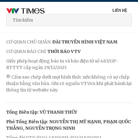
LIÊN HỆ
CƠ QUAN CHỦ QUẢN:
ĐÀI TRUYỀN HÌNH VIỆT NAM
CƠ QUAN BÁO CHÍ:
THỜI BÁO VTV
Giấy phép hoạt động báo in và báo điện tử số 483/GP-
BTTTT cấp ngày 29/12/2023
® Cấm sao chép dưới mọi hình thức nếu không có sự chấp
thuận bằng văn bản. Ghi rõ nguồn VTV.vn khi phát hành lại
thông tin từ website này.
Tổng Biên tập: VŨ THANH THỦY
Phó Tổng Biên tập: NGUYỄN THỊ MỸ HẠNH, PHẠM QUỐC
THẮNG, NGUYỄN TRỌNG NINH
Tổng đài VTV: (024) 3.8355931; (024)3.8355932