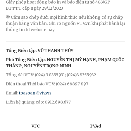
Giấy phép hoạt động báo in và báo điện tử số 483/GP-
BTTTT cấp ngày 29/12/2023
® Cấm sao chép dưới mọi hình thức nếu không có sự chấp
thuận bằng văn bản. Ghi rõ nguồn VTV.vn khi phát hành lại
thông tin từ website này.
Tổng Biên tập: VŨ THANH THỦY
Phó Tổng Biên tập: NGUYỄN THỊ MỸ HẠNH, PHẠM QUỐC
THẮNG, NGUYỄN TRỌNG NINH
Tổng đài VTV: (024) 3.8355931; (024)3.8355932
Điện thoại Thời báo VTV: (024) 66897 897
Email:
toasoan@vtv.vn
Liên hệ quảng cáo: 0912.698.677
VFC
TVAd