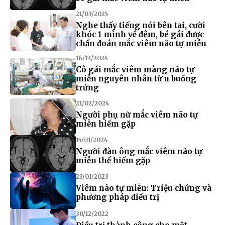
21/03/2025
Nghe thấy tiếng nói bên tai, cười
khóc 1 mình về đêm, bé gái được
chẩn đoán mắc viêm não tự miễn
16/12/2024
Cô gái mắc viêm màng não tự
miễn nguyên nhân từ u buồng
trứng
21/02/2024
Người phụ nữ mắc viêm não tự
miễn hiếm gặp
15/01/2024
Người đàn ông mắc viêm não tự
miễn thể hiếm gặp
23/01/2023
Viêm não tự miễn: Triệu chứng và
phương pháp điều trị
30/12/2022