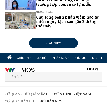
Điều trị thành công cho một
trường hợp viêm não tự miễn
06/07/2022
Cứu sống bệnh nhân viêm não tự
miễn nguy kịch sau gần 2 tháng
thở máy
XEM THÊM
CHÍNH TRỊ
XÃ HỘI
PHÁP LUẬT
THẾ GIỚI
KINH TẾ
LIÊN HỆ
CƠ QUAN CHỦ QUẢN:
ĐÀI TRUYỀN HÌNH VIỆT NAM
CƠ QUAN BÁO CHÍ:
THỜI BÁO VTV