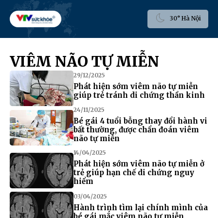
30° Hà Nội
VIÊM NÃO TỰ MIỄN
29/12/2025
Phát hiện sớm viêm não tự miễn
giúp trẻ tránh di chứng thần kinh
24/11/2025
Bé gái 4 tuổi bỗng thay đổi hành vi
bất thường, được chẩn đoán viêm
não tự miễn
14/04/2025
Phát hiện sớm viêm não tự miễn ở
trẻ giúp hạn chế di chứng nguy
hiểm
03/04/2025
Hành trình tìm lại chính mình của
bé gái mắc viêm não tự miễn