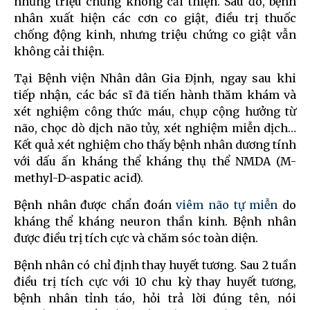
nhưng triệu chứng không cải thiện. Sau đó, bệnh
nhân xuất hiện các cơn co giật, điều trị thuốc
chống động kinh, nhưng triệu chứng co giật vẫn
không cải thiện.
Tại Bệnh viện Nhân dân Gia Định, ngay sau khi
tiếp nhận, các bác sĩ đã tiến hành thăm khám và
xét nghiệm công thức máu, chụp cộng hưởng từ
não, chọc dò dịch não tủy, xét nghiệm miễn dịch…
Kết quả xét nghiệm cho thấy bệnh nhân dương tính
với dấu ấn kháng thể kháng thụ thể NMDA (M-
methyl-D-aspatic acid).
Bệnh nhân được chẩn đoán
viêm não tự miễn
do
kháng thể kháng neuron thần kinh. Bệnh nhân
được điều trị tích cực và chăm sóc toàn diện.
Bệnh nhân có chỉ định thay huyết tương. Sau 2 tuần
điều trị tích cực với 10 chu kỳ thay huyết tương,
bệnh nhân tỉnh táo, hỏi trả lời đúng tên, nói