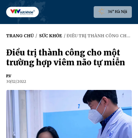
36° Hà Nội
TRANG CHỦ
/
SỨC KHỎE
/ ĐIỀU TRỊ THÀNH CÔNG CHO MỘT TRƯỜNG HỢP VIÊM NÃO TỰ MIỄN
Điều trị thành công cho một
trường hợp viêm não tự miễn
P.V
30/12/2022