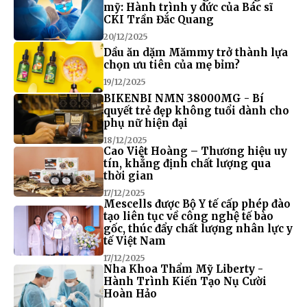
mỹ: Hành trình y đức của Bác sĩ
CKI Trần Đắc Quang
20/12/2025
Dầu ăn dặm Mămmy trở thành lựa
chọn ưu tiên của mẹ bỉm?
19/12/2025
BIKENBI NMN 38000MG - Bí
quyết trẻ đẹp không tuổi dành cho
phụ nữ hiện đại
18/12/2025
Cao Việt Hoàng – Thương hiệu uy
tín, khẳng định chất lượng qua
thời gian
17/12/2025
Mescells được Bộ Y tế cấp phép đào
tạo liên tục về công nghệ tế bào
gốc, thúc đẩy chất lượng nhân lực y
tế Việt Nam
17/12/2025
Nha Khoa Thẩm Mỹ Liberty -
Hành Trình Kiến Tạo Nụ Cười
Hoàn Hảo