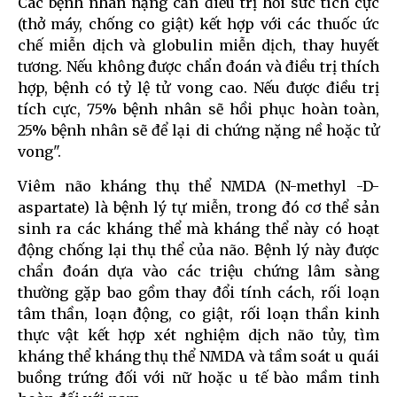
Các bệnh nhân nặng cần điều trị hồi sức tích cực
(thở máy, chống co giật) kết hợp với các thuốc ức
chế miễn dịch và globulin miễn dịch, thay huyết
tương. Nếu không được chẩn đoán và điều trị thích
hợp, bệnh có tỷ lệ tử vong cao. Nếu được điều trị
tích cực, 75% bệnh nhân sẽ hồi phục hoàn toàn,
25% bệnh nhân sẽ để lại di chứng nặng nề hoặc tử
vong".
Viêm não kháng thụ thể NMDA (N-methyl -D-
aspartate) là bệnh lý tự miễn, trong đó cơ thể sản
sinh ra các kháng thể mà kháng thể này có hoạt
động chống lại thụ thể của não. Bệnh lý này được
chẩn đoán dựa vào các triệu chứng lâm sàng
thường gặp bao gồm thay đổi tính cách, rối loạn
tâm thần, loạn động, co giật, rối loạn thần kinh
thực vật kết hợp xét nghiệm dịch não tủy, tìm
kháng thể kháng thụ thể NMDA và tầm soát u quái
buồng trứng đối với nữ hoặc u tế bào mầm tinh