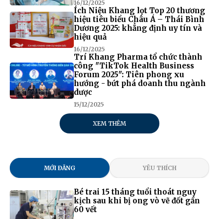
16/12/2025
Ích Niệu Khang lọt Top 20 thương
hiệu tiêu biểu Châu Á – Thái Bình
Dương 2025: khẳng định uy tín và
hiệu quả
16/12/2025
Trí Khang Pharma tổ chức thành
công "TikTok Health Business
Forum 2025": Tiên phong xu
hướng - bứt phá doanh thu ngành
dược
15/12/2025
XEM THÊM
MỚI ĐĂNG
YÊU THÍCH
Bé trai 15 tháng tuổi thoát nguy
kịch sau khi bị ong vò vẽ đốt gần
60 vết