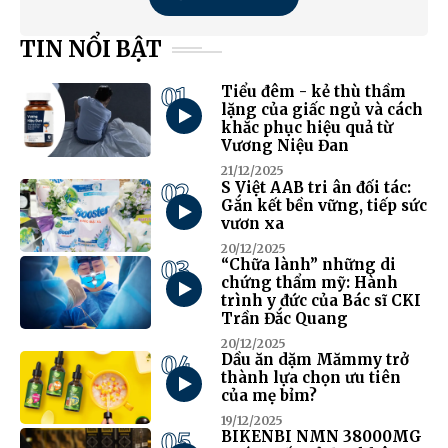
TIN NỔI BẬT
01
Tiểu đêm - kẻ thù thầm
lặng của giấc ngủ và cách
khắc phục hiệu quả từ
Vương Niệu Đan
21/12/2025
02
S Việt AAB tri ân đối tác:
Gắn kết bền vững, tiếp sức
vươn xa
20/12/2025
03
“Chữa lành” những di
chứng thẩm mỹ: Hành
trình y đức của Bác sĩ CKI
Trần Đắc Quang
20/12/2025
04
Dầu ăn dặm Mămmy trở
thành lựa chọn ưu tiên
của mẹ bỉm?
19/12/2025
05
BIKENBI NMN 38000MG