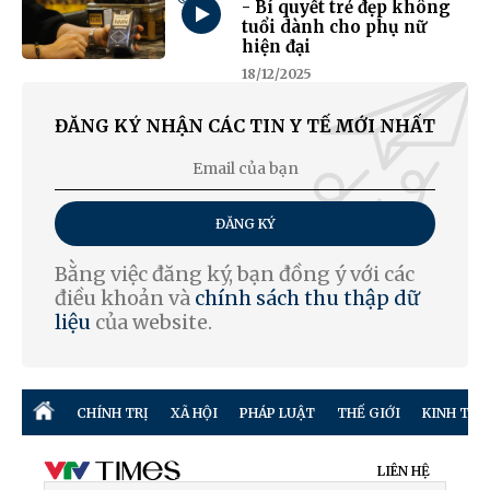
- Bí quyết trẻ đẹp không
tuổi dành cho phụ nữ
hiện đại
18/12/2025
ĐĂNG KÝ NHẬN CÁC TIN Y TẾ MỚI NHẤT
ĐĂNG KÝ
Bằng việc đăng ký, bạn đồng ý với các
điều khoản và
chính sách thu thập dữ
liệu
của website.
CHÍNH TRỊ
XÃ HỘI
PHÁP LUẬT
THẾ GIỚI
KINH TẾ
LIÊN HỆ