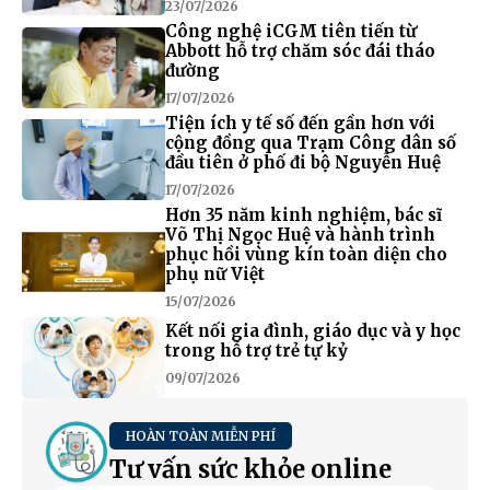
23/07/2026
Công nghệ iCGM tiên tiến từ
Abbott hỗ trợ chăm sóc đái tháo
đường
17/07/2026
Tiện ích y tế số đến gần hơn với
cộng đồng qua Trạm Công dân số
đầu tiên ở phố đi bộ Nguyễn Huệ
17/07/2026
Hơn 35 năm kinh nghiệm, bác sĩ
Võ Thị Ngọc Huệ và hành trình
phục hồi vùng kín toàn diện cho
phụ nữ Việt
15/07/2026
Kết nối gia đình, giáo dục và y học
trong hỗ trợ trẻ tự kỷ
09/07/2026
HOÀN TOÀN MIỄN PHÍ
Tư vấn sức khỏe online