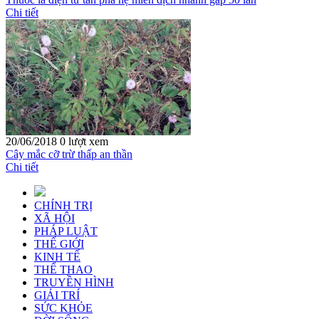
Chi tiết
20/06/2018
0 lượt xem
Cây mắc cỡ trừ thấp an thần
Chi tiết
CHÍNH TRỊ
XÃ HỘI
PHÁP LUẬT
THẾ GIỚI
KINH TẾ
THỂ THAO
TRUYỀN HÌNH
GIẢI TRÍ
SỨC KHỎE