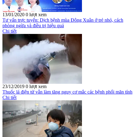
13/01/2020
0 lượt xem
Tư vấn trực tuyến: Dịch bệnh mùa Đông Xuân ở trẻ nhỏ, cách
phòng ngừa và điều trị hiệu quả
Chi tiết
23/12/2019
0 lượt xem
Thuốc lá điện tử vẫn làm tăng nguy cơ mắc các bệnh phổi mãn tính
Chi tiết