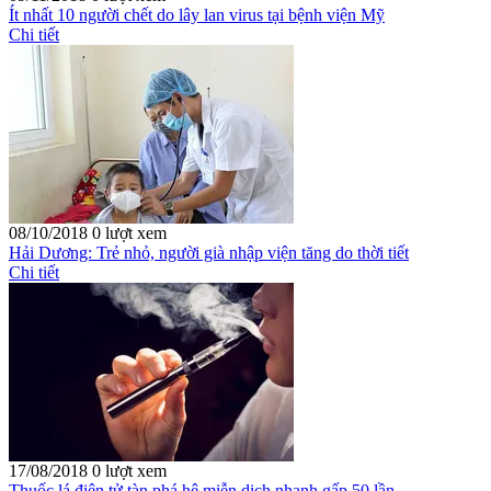
Ít nhất 10 người chết do lây lan virus tại bệnh viện Mỹ
Chi tiết
08/10/2018
0 lượt xem
Hải Dương: Trẻ nhỏ, người già nhập viện tăng do thời tiết
Chi tiết
17/08/2018
0 lượt xem
Thuốc lá điện tử tàn phá hệ miễn dịch nhanh gấp 50 lần