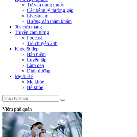
Tư vấn dùng thuốc
Các bệnh lý thường gặp
Livestream
Hướng dẫn thăm khám
90s cứu mạng
Truyền cảm hứng
Podcast
Trò chuyện 24h
Khỏe & đẹp
Bảo hiểm
Luyện tập
Làm đẹp
Dinh dưỡng
Mẹ & Bé
Mẹ khỏe
Bé khỏe
Viêm phế quản