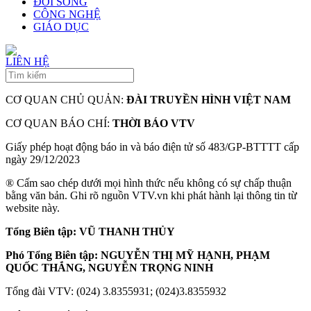
ĐỜI SỐNG
CÔNG NGHỆ
GIÁO DỤC
LIÊN HỆ
CƠ QUAN CHỦ QUẢN:
ĐÀI TRUYỀN HÌNH VIỆT NAM
CƠ QUAN BÁO CHÍ:
THỜI BÁO VTV
Giấy phép hoạt động báo in và báo điện tử số 483/GP-BTTTT cấp
ngày 29/12/2023
® Cấm sao chép dưới mọi hình thức nếu không có sự chấp thuận
bằng văn bản. Ghi rõ nguồn VTV.vn khi phát hành lại thông tin từ
website này.
Tổng Biên tập: VŨ THANH THỦY
Phó Tổng Biên tập: NGUYỄN THỊ MỸ HẠNH, PHẠM
QUỐC THẮNG, NGUYỄN TRỌNG NINH
Tổng đài VTV: (024) 3.8355931; (024)3.8355932