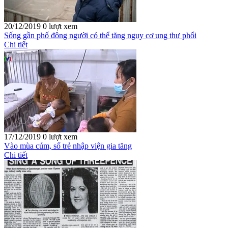
20/12/2019
0 lượt xem
Sống gần phố đông người có thể tăng nguy cơ ung thư phổi
Chi tiết
17/12/2019
0 lượt xem
Vào mùa cúm, số trẻ nhập viện gia tăng
Chi tiết