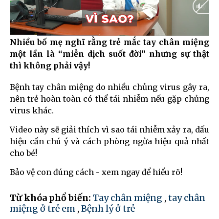
Nhiều bố mẹ nghĩ rằng trẻ mắc tay chân miệng
Current
0:06
/
Duration
0:40
một lần là “miễn dịch suốt đời” nhưng sự thật
Time
thì không phải vậy!
Bệnh tay chân miệng do nhiều chủng virus gây ra,
nên
trẻ hoàn toàn có thể tái nhiễm
nếu gặp chủng
virus khác.
Video này sẽ giải thích vì sao tái nhiễm xảy ra, dấu
hiệu cần chú ý và
cách phòng ngừa hiệu quả nhất
cho bé!
Bảo vệ con đúng cách - xem ngay để hiểu rõ!
Từ khóa phổ biến:
Tay chân miệng
,
tay chân
miệng ở trẻ em
,
Bệnh lý ở trẻ