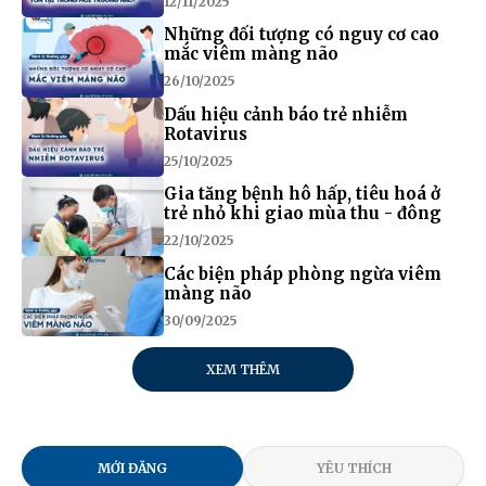
12/11/2025
Những đối tượng có nguy cơ cao
mắc viêm màng não
26/10/2025
Dấu hiệu cảnh báo trẻ nhiễm
Rotavirus
25/10/2025
Gia tăng bệnh hô hấp, tiêu hoá ở
trẻ nhỏ khi giao mùa thu - đông
22/10/2025
Các biện pháp phòng ngừa viêm
màng não
30/09/2025
XEM THÊM
MỚI ĐĂNG
YÊU THÍCH