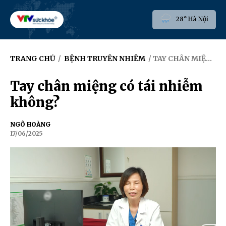
28° Hà Nội
TRANG CHỦ
/
BỆNH TRUYỀN NHIỄM
/ TAY CHÂN MIỆNG CÓ TÁI NHIỄM KHÔNG?
Tay chân miệng có tái nhiễm
không?
NGÔ HOÀNG
17/06/2025