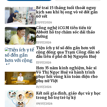
Bé trai 15 tháng tuổi thoát nguy
kịch sau khi bị ong vò vẽ đốt gần
60 vết
23/07/2026
Công nghệ iCGM tiên tiến từ
Abbott hỗ trợ chăm sóc đái tháo
đường
17/07/2026
Tiện ích y tế số đến gần hơn với
cộng đồng qua Trạm Công dân số
đầu tiên ở phố đi bộ Nguyễn Huệ
17/07/2026
Hơn 35 năm kinh nghiệm, bác sĩ
Võ Thị Ngọc Huệ và hành trình
phục hồi vùng kín toàn diện cho
phụ nữ Việt
15/07/2026
Kết nối gia đình, giáo dục và y học
trong hỗ trợ trẻ tự kỷ
09/07/2026