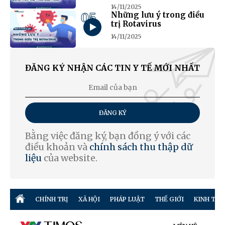
14/11/2025
05
Những lưu ý trong điều
trị Rotavirus
14/11/2025
ĐĂNG KÝ NHẬN CÁC TIN Y TẾ MỚI NHẤT
ĐĂNG KÝ
Bằng việc đăng ký, bạn đồng ý với các
điều khoản và
chính sách thu thập dữ
liệu
của website.
CHÍNH TRỊ
XÃ HỘI
PHÁP LUẬT
THẾ GIỚI
KINH TẾ