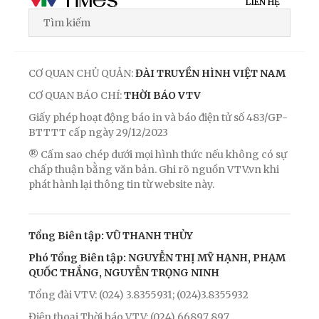
LIÊN HỆ
CƠ QUAN CHỦ QUẢN:
ĐÀI TRUYỀN HÌNH VIỆT NAM
CƠ QUAN BÁO CHÍ:
THỜI BÁO VTV
Giấy phép hoạt động báo in và báo điện tử số 483/GP-
BTTTT cấp ngày 29/12/2023
® Cấm sao chép dưới mọi hình thức nếu không có sự
chấp thuận bằng văn bản. Ghi rõ nguồn VTV.vn khi
phát hành lại thông tin từ website này.
Tổng Biên tập: VŨ THANH THỦY
Phó Tổng Biên tập: NGUYỄN THỊ MỸ HẠNH, PHẠM
QUỐC THẮNG, NGUYỄN TRỌNG NINH
Tổng đài VTV: (024) 3.8355931; (024)3.8355932
Điện thoại Thời báo VTV: (024) 66897 897