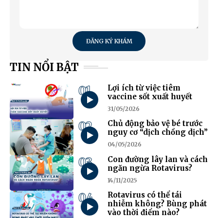
ĐĂNG KÝ KHÁM
TIN NỔI BẬT
01
Lợi ích từ việc tiêm
vaccine sốt xuất huyết
31/05/2026
02
Chủ động bảo vệ bé trước
nguy cơ “dịch chồng dịch”
04/05/2026
03
Con đường lây lan và cách
ngăn ngừa Rotavirus?
14/11/2025
04
Rotavirus có thể tái
nhiễm không? Bùng phát
vào thời điểm nào?