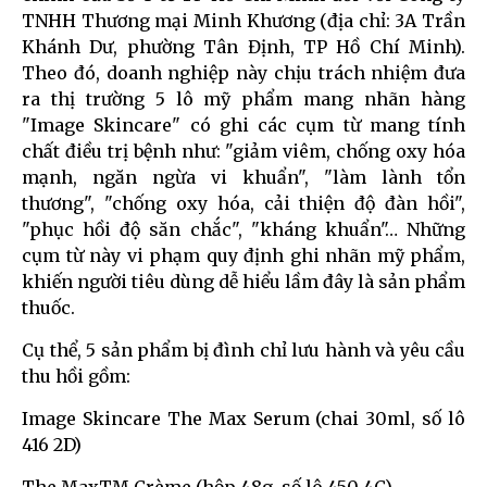
TNHH Thương mại Minh Khương (địa chỉ: 3A Trần
Khánh Dư, phường Tân Định, TP Hồ Chí Minh).
Theo đó, doanh nghiệp này chịu trách nhiệm đưa
ra thị trường 5 lô mỹ phẩm mang nhãn hàng
"Image Skincare" có ghi các cụm từ mang tính
chất điều trị bệnh như: "giảm viêm, chống oxy hóa
mạnh, ngăn ngừa vi khuẩn", "làm lành tổn
thương", "chống oxy hóa, cải thiện độ đàn hồi",
"phục hồi độ săn chắc", "kháng khuẩn"… Những
cụm từ này vi phạm quy định ghi nhãn mỹ phẩm,
khiến người tiêu dùng dễ hiểu lầm đây là sản phẩm
thuốc.
Cụ thể, 5 sản phẩm bị đình chỉ lưu hành và yêu cầu
thu hồi gồm:
Image Skincare The Max Serum (chai 30ml, số lô
416 2D)