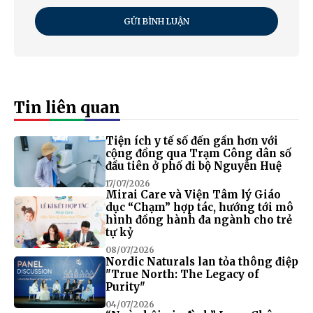
GỬI BÌNH LUẬN
Tin liên quan
Tiện ích y tế số đến gần hơn với
cộng đồng qua Trạm Công dân số
đầu tiên ở phố đi bộ Nguyễn Huệ
17/07/2026
Mirai Care và Viện Tâm lý Giáo
dục “Chạm” hợp tác, hướng tới mô
hình đồng hành đa ngành cho trẻ
tự kỷ
08/07/2026
Nordic Naturals lan tỏa thông điệp
"True North: The Legacy of
Purity"
04/07/2026