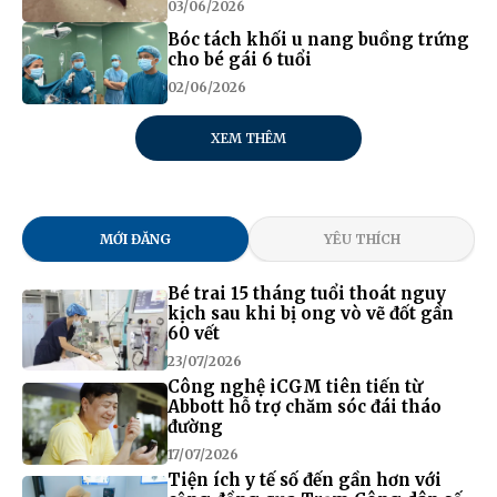
03/06/2026
Bóc tách khối u nang buồng trứng
cho bé gái 6 tuổi
02/06/2026
XEM THÊM
MỚI ĐĂNG
YÊU THÍCH
Bé trai 15 tháng tuổi thoát nguy
kịch sau khi bị ong vò vẽ đốt gần
60 vết
23/07/2026
Công nghệ iCGM tiên tiến từ
Abbott hỗ trợ chăm sóc đái tháo
đường
17/07/2026
Tiện ích y tế số đến gần hơn với