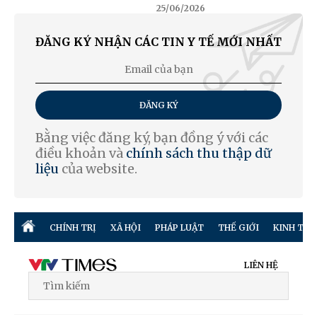
25/06/2026
ĐĂNG KÝ NHẬN CÁC TIN Y TẾ MỚI NHẤT
ĐĂNG KÝ
Bằng việc đăng ký, bạn đồng ý với các
điều khoản và
chính sách thu thập dữ
liệu
của website.
CHÍNH TRỊ
XÃ HỘI
PHÁP LUẬT
THẾ GIỚI
KINH TẾ
LIÊN HỆ