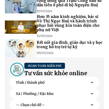
cộng đồng qua Trạm Công dân số
đầu tiên ở phố đi bộ Nguyễn Huệ
17/07/2026
Hơn 35 năm kinh nghiệm, bác sĩ
Võ Thị Ngọc Huệ và hành trình
phục hồi vùng kín toàn diện cho
phụ nữ Việt
15/07/2026
Kết nối gia đình, giáo dục và y học
trong hỗ trợ trẻ tự kỷ
09/07/2026
HOÀN TOÀN MIỄN PHÍ
Tư vấn sức khỏe online