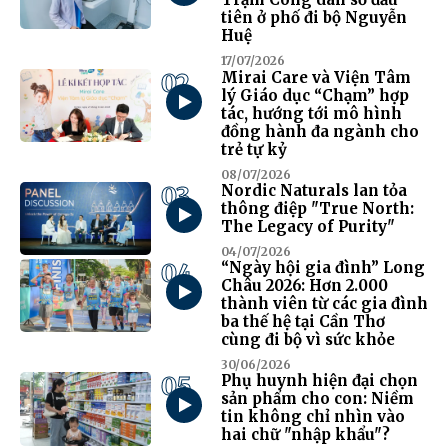
tiên ở phố đi bộ Nguyễn
Huệ
17/07/2026
02
Mirai Care và Viện Tâm
lý Giáo dục “Chạm” hợp
tác, hướng tới mô hình
đồng hành đa ngành cho
trẻ tự kỷ
08/07/2026
03
Nordic Naturals lan tỏa
thông điệp "True North:
The Legacy of Purity"
04/07/2026
04
“Ngày hội gia đình” Long
Châu 2026: Hơn 2.000
thành viên từ các gia đình
ba thế hệ tại Cần Thơ
cùng đi bộ vì sức khỏe
30/06/2026
05
Phụ huynh hiện đại chọn
sản phẩm cho con: Niềm
tin không chỉ nhìn vào
hai chữ "nhập khẩu"?