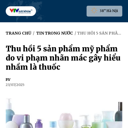
38° Hà Nội
TRANG CHỦ
/
TIN TRONG NƯỚC
/ THU HỒI 5 SẢN PHẨM MỸ PHẨM DO VI PHẠM NHÃN MÁC GÂY HIỂU NHẦM LÀ THUỐC
Thu hồi 5 sản phẩm mỹ phẩm
do vi phạm nhãn mác gây hiểu
nhầm là thuốc
P.V
23/07/2025