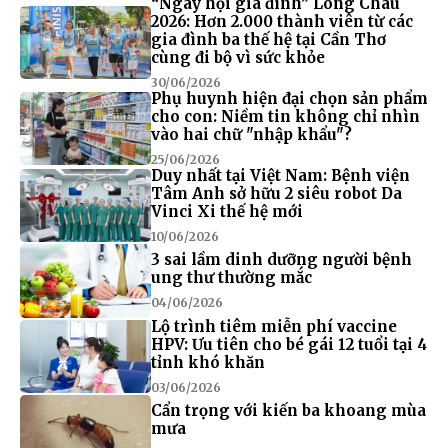
“Ngày hội gia đình” Long Châu
2026: Hơn 2.000 thành viên từ các
gia đình ba thế hệ tại Cần Thơ
cùng đi bộ vì sức khỏe
30/06/2026
Phụ huynh hiện đại chọn sản phẩm
cho con: Niềm tin không chỉ nhìn
vào hai chữ "nhập khẩu"?
25/06/2026
Duy nhất tại Việt Nam: Bệnh viện
Tâm Anh sở hữu 2 siêu robot Da
Vinci Xi thế hệ mới
10/06/2026
3 sai lầm dinh dưỡng người bệnh
ung thư thường mắc
04/06/2026
Lộ trình tiêm miễn phí vaccine
HPV: Ưu tiên cho bé gái 12 tuổi tại 4
tỉnh khó khăn
03/06/2026
Cẩn trọng với kiến ba khoang mùa
mưa