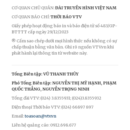
CƠ QUAN CHỦ QUẢN:
ĐÀI TRUYỀN HÌNH VIỆT NAM
CƠ QUAN BÁO CHÍ:
THỜI BÁO VTV
Giấy phép hoạt động báo in và báo điện tử số 483/GP-
BTTTT cấp ngày 29/12/2023
® Cấm sao chép dưới mọi hình thức nếu không có sự
chấp thuận bằng văn bản. Ghi rõ nguồn VTV.vn khi
phát hành lại thông tin từ website này.
Tổng Biên tập: VŨ THANH THỦY
Phó Tổng Biên tập: NGUYỄN THỊ MỸ HẠNH, PHẠM
QUỐC THẮNG, NGUYỄN TRỌNG NINH
Tổng đài VTV: (024) 3.8355931; (024)3.8355932
Điện thoại Thời báo VTV: (024) 66897 897
Email:
toasoan@vtv.vn
Liên hệ quảng cáo: 0912.698.677