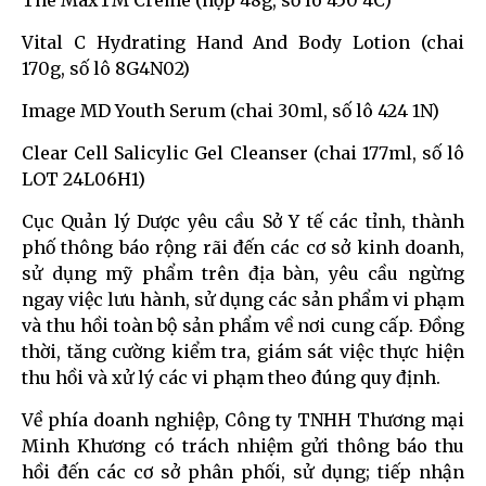
The MaxTM Crème (hộp 48g, số lô 450 4C)
Vital C Hydrating Hand And Body Lotion (chai
170g, số lô 8G4N02)
Image MD Youth Serum (chai 30ml, số lô 424 1N)
Clear Cell Salicylic Gel Cleanser (chai 177ml, số lô
LOT 24L06H1)
Cục Quản lý Dược yêu cầu Sở Y tế các tỉnh, thành
phố thông báo rộng rãi đến các cơ sở kinh doanh,
sử dụng mỹ phẩm trên địa bàn, yêu cầu ngừng
ngay việc lưu hành, sử dụng các sản phẩm vi phạm
và thu hồi toàn bộ sản phẩm về nơi cung cấp. Đồng
thời, tăng cường kiểm tra, giám sát việc thực hiện
thu hồi và xử lý các vi phạm theo đúng quy định.
Về phía doanh nghiệp, Công ty TNHH Thương mại
Minh Khương có trách nhiệm gửi thông báo thu
hồi đến các cơ sở phân phối, sử dụng; tiếp nhận