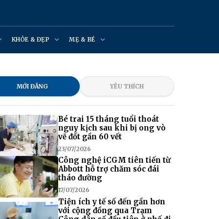
KHỎE & ĐẸP
MẸ & BÉ
MỚI ĐĂNG
YÊU THÍCH
Bé trai 15 tháng tuổi thoát
nguy kịch sau khi bị ong vò
vẽ đốt gần 60 vết
23/07/2026
Công nghệ iCGM tiên tiến từ
Abbott hỗ trợ chăm sóc đái
tháo đường
17/07/2026
Tiện ích y tế số đến gần hơn
với cộng đồng qua Trạm