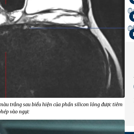
0
0
u trắng sau biểu hiện của phần silicon lỏng được tiêm
 phép vào ngực