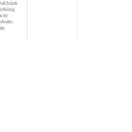
hát hành
ại thông
in từ
ebsite
ày.