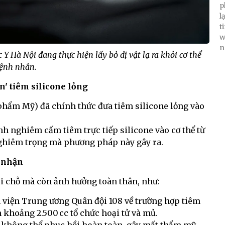
p
l
t
w
n
Y Hà Nội đang thực hiện lấy bỏ dị vật lạ ra khỏi cơ thể
ệnh nhân.
n' tiêm silicone lỏng
hẩm Mỹ) đã chính thức đưa tiêm silicone lỏng vào
ịnh nghiêm cấm tiêm trực tiếp silicone vào cơ thể từ
nghiêm trọng mà phương pháp này gây ra.
 nhận
ại chỗ mà còn ảnh hưởng toàn thân, như:
h viện Trung ương Quân đội 108 về trường hợp tiêm
n khoảng 2.500 cc tổ chức hoại tử và mủ.