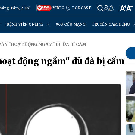
VIDEO
PODCAST
Tháng Tám, 2026
BỆNH VIỆN ONLINE
90S CỨU MẠNG
TRUYỀN CẢM HỨNG
 VẪN "HOẠT ĐỘNG NGẦM" DÙ ĐÃ BỊ CẤM
hoạt động ngầm" dù đã bị cấm