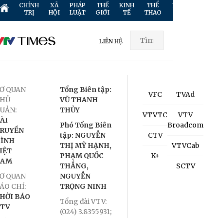
CHÍNH
XÃ
PHÁP
THẾ
KINH
THỂ
TRUYỀN
GIẢ
TRỊ
HỘI
LUẬT
GIỚI
TẾ
THAO
HÌNH
TR
LIÊN HỆ
Ơ QUAN
Tổng Biên tập:
VFC
TVAd
HỦ
VŨ THANH
UẢN:
THỦY
VTVTC
VTV
ÀI
Phó Tổng Biên
Broadcom
RUYỀN
tập: NGUYỄN
CTV
ÌNH
THỊ MỸ HẠNH,
VTVCab
IỆT
PHẠM QUỐC
K+
NAM
THẮNG,
SCTV
Ơ QUAN
NGUYỄN
ÁO CHÍ:
TRỌNG NINH
HỜI BÁO
Tổng đài VTV:
TV
(024) 3.8355931;