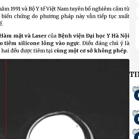
năm 1991 và Bộ Y tế Việt Nam tuyên bố nghiêm cấm từ
a biến chứng do phương pháp này vẫn tiếp tục xuất
ế.
 Hàm mặt và Laser
của
Bệnh viện Đại học Y Hà Nội
o tiêm silicone lỏng vào ngực
. Điều đáng chú ý là
 hai đều được tiêm tại
cùng một cơ sở không phép
.
TI
0
0
0