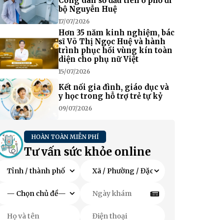
Công dân số đầu tiên ở phố đi
bộ Nguyễn Huệ
17/07/2026
Hơn 35 năm kinh nghiệm, bác
sĩ Võ Thị Ngọc Huệ và hành
trình phục hồi vùng kín toàn
diện cho phụ nữ Việt
15/07/2026
Kết nối gia đình, giáo dục và
y học trong hỗ trợ trẻ tự kỷ
09/07/2026
HOÀN TOÀN MIỄN PHÍ
Tư vấn sức khỏe online