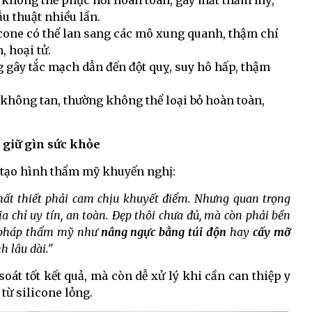
 không thể phục hồi hoàn toàn, gây mất thẩm mỹ,
ẫu thuật nhiều lần.
icone có thể lan sang các mô xung quanh, thậm chí
 hoại tử.
 gây tắc mạch dẫn đến đột quỵ, suy hô hấp, thậm
ne không tan, thường không thể loại bỏ hoàn toàn,
 giữ gìn sức khỏe
 tạo hình thẩm mỹ khuyến nghị:
ất thiết phải cam chịu khuyết điểm. Nhưng quan trọng
ịa chỉ uy tín, an toàn. Đẹp thôi chưa đủ, mà còn phải bền
g pháp thẩm mỹ như
nâng ngực bằng túi độn
hay
cấy mỡ
 lâu dài."
át tốt kết quả, mà còn dễ xử lý khi cần can thiệp y
 từ silicone lỏng.