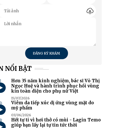
ĐĂNG KÝ KHÁM
N NỔI BẬT
1
Hơn 35 năm kinh nghiệm, bác sĩ Võ Thị
Ngọc Huệ và hành trình phục hồi vùng
kín toàn diện cho phụ nữ Việt
15/07/2026
2
Viêm da tiếp xúc dị ứng vùng mặt do
mỹ phẩm
03/06/2026
3
Hết tự ti vì hơi thở có mùi - Lagin Temo
giúp bạn lấy lại tự tin tức thời