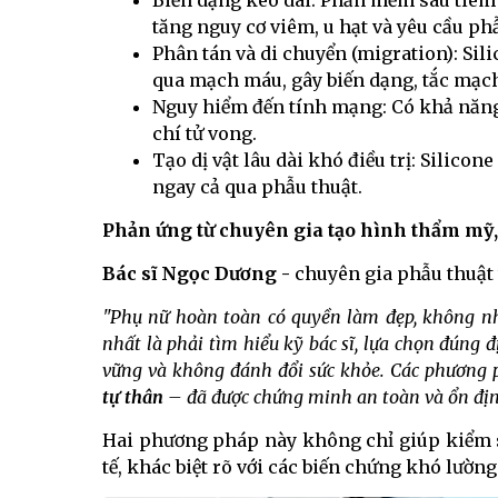
Biến dạng kéo dài: Phần mềm sau tiêm
tăng nguy cơ viêm, u hạt và yêu cầu ph
Phân tán và di chuyển (migration): Sil
qua mạch máu, gây biến dạng, tắc mạch,
Nguy hiểm đến tính mạng: Có khả năng
chí tử vong.
Tạo dị vật lâu dài khó điều trị: Silico
ngay cả qua phẫu thuật.
Phản ứng từ chuyên gia tạo hình thẩm mỹ,
Bác sĩ Ngọc Dương -
chuyên gia phẫu thuật
"Phụ nữ hoàn toàn có quyền làm đẹp, không nh
nhất là phải tìm hiểu kỹ bác sĩ, lựa chọn đúng đ
vững và không đánh đổi sức khỏe. Các phươn
tự thân
– đã được chứng minh an toàn và ổn định
Hai phương pháp này không chỉ giúp kiểm so
tế, khác biệt rõ với các biến chứng khó lường