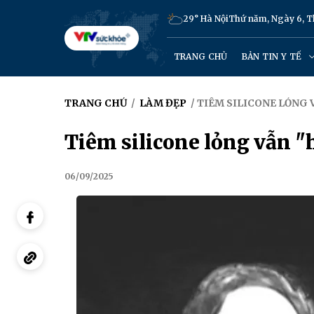
29° Hà Nội
Thứ năm, Ngày 6, 
TRANG CHỦ
BẢN TIN Y TẾ
TRANG CHỦ
/
LÀM ĐẸP
/ TIÊM SILICONE LỎNG
Tiêm silicone lỏng vẫn "
06/09/2025