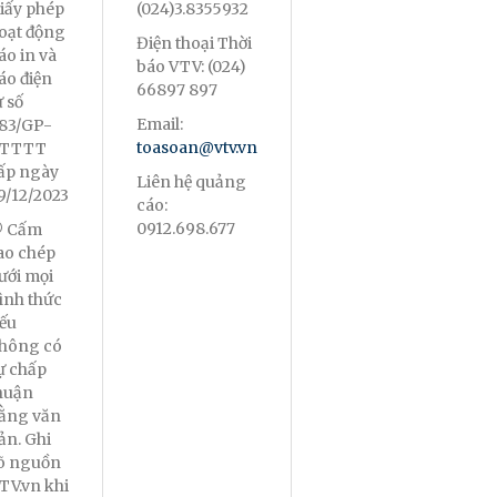
iấy phép
(024)3.8355932
oạt động
Điện thoại Thời
áo in và
báo VTV: (024)
áo điện
66897 897
ử số
Email:
83/GP-
toasoan@vtv.vn
TTTT
ấp ngày
Liên hệ quảng
9/12/2023
cáo:
0912.698.677
 Cấm
ao chép
ưới mọi
ình thức
ếu
hông có
ự chấp
huận
ằng văn
ản. Ghi
õ nguồn
TV.vn khi