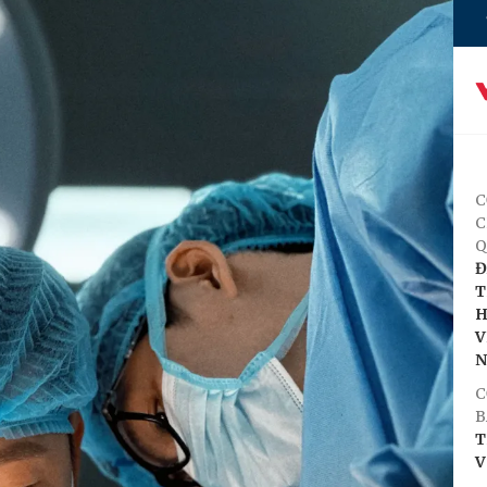
C
C
Q
Đ
T
H
V
C
B
T
V