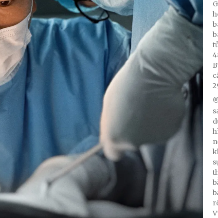
G
h
b
b
t
4
B
c
2
®
s
d
h
n
k
s
t
b
b
r
V