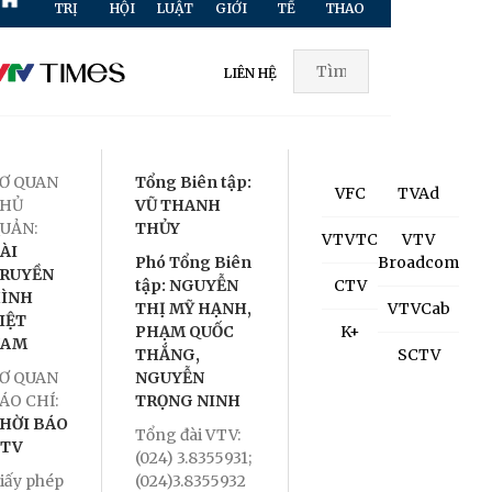
TRỊ
HỘI
LUẬT
GIỚI
TẾ
THAO
HÌNH
TR
LIÊN HỆ
Ơ QUAN
Tổng Biên tập:
VFC
TVAd
HỦ
VŨ THANH
UẢN:
THỦY
VTVTC
VTV
ÀI
Phó Tổng Biên
Broadcom
RUYỀN
tập: NGUYỄN
CTV
ÌNH
THỊ MỸ HẠNH,
VTVCab
IỆT
PHẠM QUỐC
K+
NAM
THẮNG,
SCTV
Ơ QUAN
NGUYỄN
ÁO CHÍ:
TRỌNG NINH
HỜI BÁO
Tổng đài VTV:
TV
(024) 3.8355931;
iấy phép
(024)3.8355932