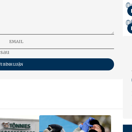
0
0
 sau
I BÌNH LUẬN