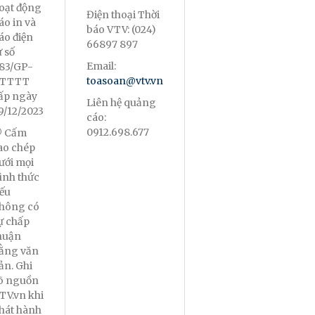
oạt động
Điện thoại Thời
áo in và
báo VTV: (024)
áo điện
66897 897
ử số
Email:
83/GP-
toasoan@vtv.vn
TTTT
ấp ngày
Liên hệ quảng
9/12/2023
cáo:
0912.698.677
 Cấm
ao chép
ưới mọi
ình thức
ếu
hông có
ự chấp
huận
ằng văn
ản. Ghi
õ nguồn
TV.vn khi
hát hành