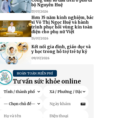
Công dân số đầu tiên ở phố đi
bộ Nguyễn Huệ
17/07/2026
Hơn 35 năm kinh nghiệm, bác
sĩ Võ Thị Ngọc Huệ và hành
trình phục hồi vùng kín toàn
diện cho phụ nữ Việt
15/07/2026
Kết nối gia đình, giáo dục và
y học trong hỗ trợ trẻ tự kỷ
09/07/2026
HOÀN TOÀN MIỄN PHÍ
Tư vấn sức khỏe online