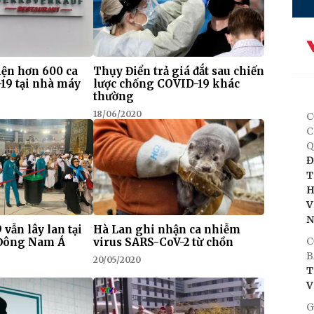
iện hơn 600 ca
Thụy Điển trả giá đắt sau chiến
-19 tại nhà máy
lược chống COVID-19 khác
thường
18/06/2020
C
C
Q
Đ
T
H
V
vẫn lây lan tại
Hà Lan ghi nhận ca nhiễm
C
 Đông Nam Á
virus SARS-CoV-2 từ chồn
B
20/05/2020
T
V
G