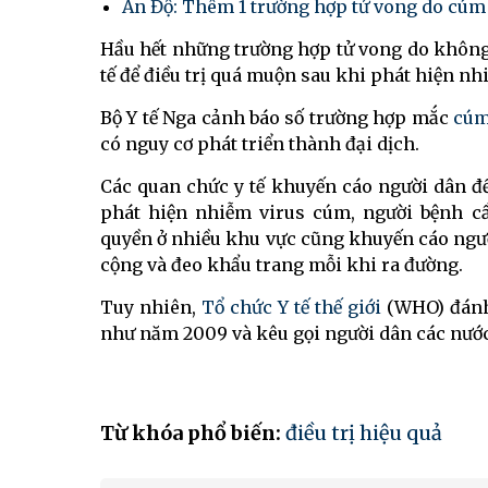
Ấn Độ: Thêm 1 trường hợp tử vong do cúm
Hầu hết những trường hợp tử vong do không
tế để điều trị quá muộn sau khi phát hiện n
Bộ Y tế Nga cảnh báo số trường hợp mắc
cúm
có nguy cơ phát triển thành đại dịch.
Các quan chức y tế khuyến cáo người dân để 
phát hiện nhiễm virus cúm, người bệnh c
quyền ở nhiều khu vực cũng khuyến cáo ngư
cộng và đeo khẩu trang mỗi khi ra đường.
Tuy nhiên,
Tổ chức Y tế thế giới
(WHO) đánh
như năm 2009 và kêu gọi người dân các nướ
Từ khóa phổ biến:
điều trị hiệu quả