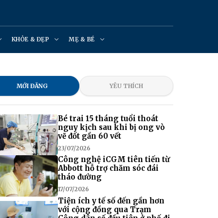
KHỎE & ĐẸP
MẸ & BÉ
MỚI ĐĂNG
YÊU THÍCH
Bé trai 15 tháng tuổi thoát
nguy kịch sau khi bị ong vò
vẽ đốt gần 60 vết
23/07/2026
Công nghệ iCGM tiên tiến từ
Abbott hỗ trợ chăm sóc đái
tháo đường
17/07/2026
Tiện ích y tế số đến gần hơn
với cộng đồng qua Trạm