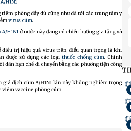
 A/H1N1
 tiêm phòng đầy đủ cũng như đã tới các trung tâm y
hiễm
virus cúm
.
 A/H1N1
ở nước này đang có chiều hướng gia tăng và
điều trị hiệu quả virus trên, điều quan trọng là khi
ần được sử dụng các loại
thuốc chống cúm
. Chính
ời dân hạn chế di chuyển bằng các phương tiện công
TI
 giá dịch cúm A/H1N1 lần này không nghiêm trọng
0
c viêm vaccine phòng cúm.
0
0