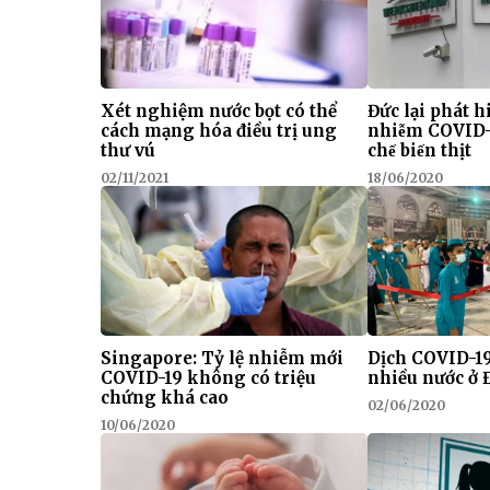
Xét nghiệm nước bọt có thể
Đức lại phát h
cách mạng hóa điều trị ung
nhiễm COVID
thư vú
chế biến thịt
02/11/2021
18/06/2020
Singapore: Tỷ lệ nhiễm mới
Dịch COVID-19 
COVID-19 không có triệu
nhiều nước ở
chứng khá cao
02/06/2020
10/06/2020