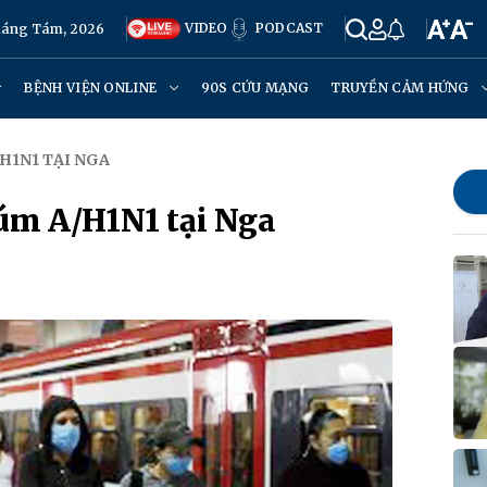
VIDEO
PODCAST
háng Tám, 2026
BỆNH VIỆN ONLINE
90S CỨU MẠNG
TRUYỀN CẢM HỨNG
H1N1 TẠI NGA
cúm A/H1N1 tại Nga