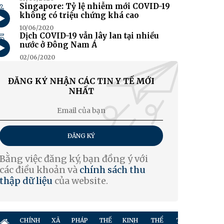
4
Singapore: Tỷ lệ nhiễm mới COVID-19
không có triệu chứng khá cao
10/06/2020
5
Dịch COVID-19 vẫn lây lan tại nhiều
nước ở Đông Nam Á
02/06/2020
ĐĂNG KÝ NHẬN CÁC TIN Y TẾ MỚI
NHẤT
ĐĂNG KÝ
Bằng việc đăng ký, bạn đồng ý với
các điều khoản và
chính sách thu
thập dữ liệu
của website.
CHÍNH
XÃ
PHÁP
THẾ
KINH
THỂ
TRUYỀN
GIẢ