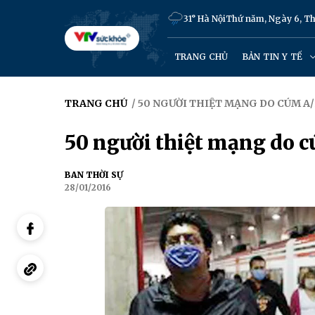
31° Hà Nội
Thứ năm, Ngày 6, T
TRANG CHỦ
BẢN TIN Y TẾ
TRANG CHỦ
/ 50 NGƯỜI THIỆT MẠNG DO CÚM A/
50 người thiệt mạng do 
BAN THỜI SỰ
28/01/2016