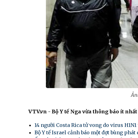
Ản
VTV.vn - Bộ Y tế Nga vừa thông báo ít nhấ
14 người Costa Rica tử vong do virus H1N1
Bộ Y tế Israel cảnh báo một đợt bùng phá