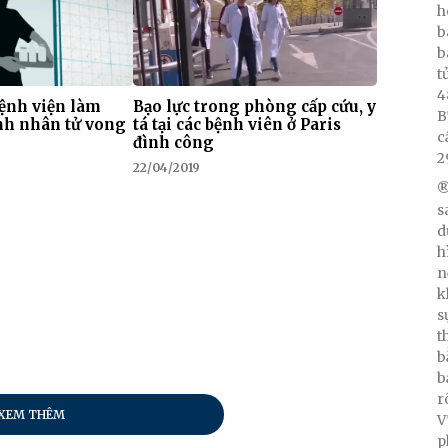
h
b
b
t
4
bệnh viện làm
Bạo lực trong phòng cấp cứu, y
B
nh nhân tử vong
tá tại các bệnh viên ở Paris
c
đình công
2
22/04/2019
®
s
d
h
n
k
s
t
b
b
r
XEM THÊM
V
p