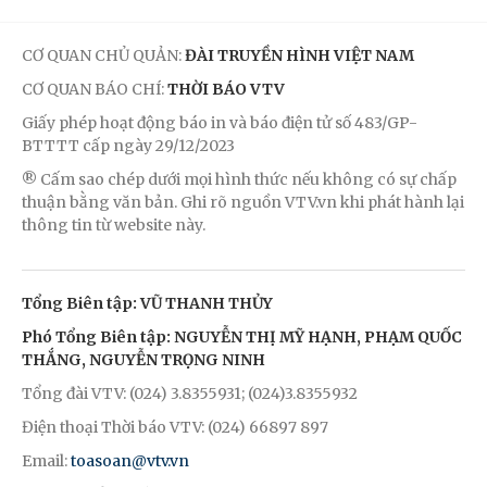
CƠ QUAN CHỦ QUẢN:
ĐÀI TRUYỀN HÌNH VIỆT NAM
CƠ QUAN BÁO CHÍ:
THỜI BÁO VTV
Giấy phép hoạt động báo in và báo điện tử số 483/GP-
BTTTT cấp ngày 29/12/2023
® Cấm sao chép dưới mọi hình thức nếu không có sự chấp
thuận bằng văn bản. Ghi rõ nguồn VTV.vn khi phát hành lại
thông tin từ website này.
Tổng Biên tập: VŨ THANH THỦY
Phó Tổng Biên tập: NGUYỄN THỊ MỸ HẠNH, PHẠM QUỐC
THẮNG, NGUYỄN TRỌNG NINH
Tổng đài VTV: (024) 3.8355931; (024)3.8355932
Điện thoại Thời báo VTV: (024) 66897 897
Email:
toasoan@vtv.vn