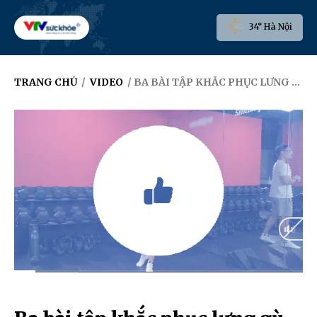
34° Hà Nội
TRANG CHỦ
/
VIDEO
/ BA BÀI TẬP KHẮC PHỤC LƯNG GÙ
Current
0:15
/
Duration
3:25
Time