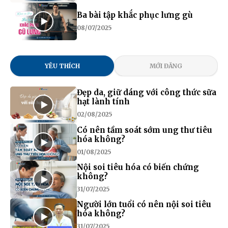
Ba bài tập khắc phục lưng gù
08/07/2025
YÊU THÍCH
MỚI ĐĂNG
Đẹp da, giữ dáng với công thức sữa
hạt lành tính
02/08/2025
Có nên tầm soát sớm ung thư tiêu
hóa không?
01/08/2025
Nội soi tiêu hóa có biến chứng
không?
31/07/2025
Người lớn tuổi có nên nội soi tiêu
hóa không?
31/07/2025