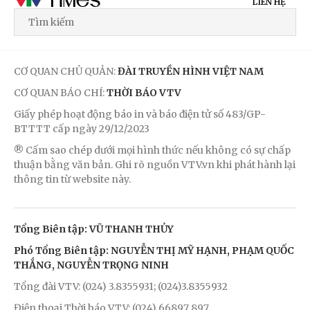
LIÊN HỆ
CƠ QUAN CHỦ QUẢN:
ĐÀI TRUYỀN HÌNH VIỆT NAM
CƠ QUAN BÁO CHÍ:
THỜI BÁO VTV
Giấy phép hoạt động báo in và báo điện tử số 483/GP-
BTTTT cấp ngày 29/12/2023
® Cấm sao chép dưới mọi hình thức nếu không có sự chấp
thuận bằng văn bản. Ghi rõ nguồn VTV.vn khi phát hành lại
thông tin từ website này.
Tổng Biên tập: VŨ THANH THỦY
Phó Tổng Biên tập: NGUYỄN THỊ MỸ HẠNH, PHẠM QUỐC
THẮNG, NGUYỄN TRỌNG NINH
Tổng đài VTV: (024) 3.8355931; (024)3.8355932
Điện thoại Thời báo VTV: (024) 66897 897