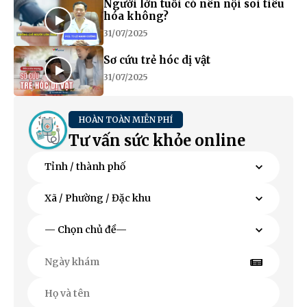
Người lớn tuổi có nên nội soi tiêu
hóa không?
31/07/2025
Sơ cứu trẻ hóc dị vật
31/07/2025
HOÀN TOÀN MIỄN PHÍ
Tư vấn sức khỏe online