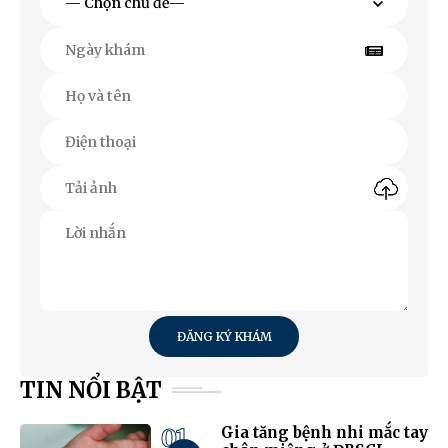
ĐĂNG KÝ KHÁM
TIN NỔI BẬT
01
Gia tăng bệnh nhi mắc tay