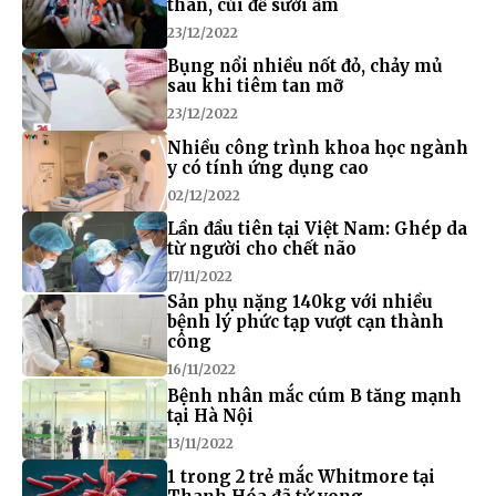
than, củi để sưởi ấm
23/12/2022
Bụng nổi nhiều nốt đỏ, chảy mủ
sau khi tiêm tan mỡ
23/12/2022
Nhiều công trình khoa học ngành
y có tính ứng dụng cao
02/12/2022
Lần đầu tiên tại Việt Nam: Ghép da
từ người cho chết não
17/11/2022
Sản phụ nặng 140kg với nhiều
bệnh lý phức tạp vượt cạn thành
công
16/11/2022
Bệnh nhân mắc cúm B tăng mạnh
tại Hà Nội
13/11/2022
1 trong 2 trẻ mắc Whitmore tại