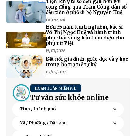
Tiện ích y tế số đến gần hơn với
cộng đồng qua Trạm Công dân số
đầu tiên ở phố đi bộ Nguyễn Huệ
17/07/2026
Hơn 35 năm kinh nghiệm, bác sĩ
Võ Thị Ngọc Huệ và hành trình
phục hồi vùng kín toàn diện cho
phụ nữ Việt
15/07/2026
Kết nối gia đình, giáo dục và y học
trong hỗ trợ trẻ tự kỷ
09/07/2026
HOÀN TOÀN MIỄN PHÍ
Tư vấn sức khỏe online