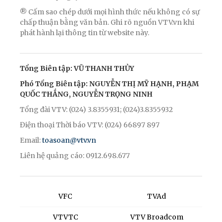
® Cấm sao chép dưới mọi hình thức nếu không có sự
chấp thuận bằng văn bản. Ghi rõ nguồn VTV.vn khi
phát hành lại thông tin từ website này.
Tổng Biên tập: VŨ THANH THỦY
Phó Tổng Biên tập: NGUYỄN THỊ MỸ HẠNH, PHẠM
QUỐC THẮNG, NGUYỄN TRỌNG NINH
Tổng đài VTV: (024) 3.8355931; (024)3.8355932
Điện thoại Thời báo VTV: (024) 66897 897
Email:
toasoan@vtv.vn
Liên hệ quảng cáo: 0912.698.677
VFC
TVAd
VTVTC
VTV Broadcom