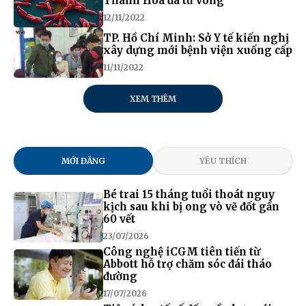
Thanh Hóa đã tử vong
12/11/2022
TP. Hồ Chí Minh: Sở Y tế kiến nghị
xây dựng mới bệnh viện xuống cấp
11/11/2022
XEM THÊM
MỚI ĐĂNG
YÊU THÍCH
Bé trai 15 tháng tuổi thoát nguy
kịch sau khi bị ong vò vẽ đốt gần
60 vết
23/07/2026
Công nghệ iCGM tiên tiến từ
Abbott hỗ trợ chăm sóc đái tháo
đường
17/07/2026