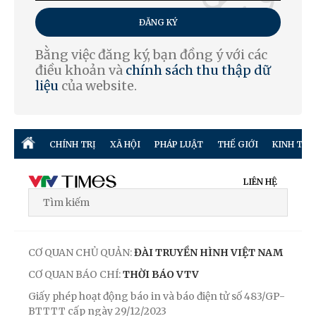
ĐĂNG KÝ
Bằng việc đăng ký, bạn đồng ý với các
điều khoản và
chính sách thu thập dữ
liệu
của website.
CHÍNH TRỊ
XÃ HỘI
PHÁP LUẬT
THẾ GIỚI
KINH TẾ
LIÊN HỆ
CƠ QUAN CHỦ QUẢN:
ĐÀI TRUYỀN HÌNH VIỆT NAM
CƠ QUAN BÁO CHÍ:
THỜI BÁO VTV
Giấy phép hoạt động báo in và báo điện tử số 483/GP-
BTTTT cấp ngày 29/12/2023