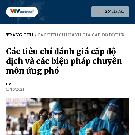
26° Hà Nội
TRANG CHỦ
/ CÁC TIÊU CHÍ ĐÁNH GIÁ CẤP ĐỘ DỊCH VÀ CÁC BIỆN PHÁP CHUYÊN MÔN ỨNG PHÓ
Các tiêu chí đánh giá cấp độ
dịch và các biện pháp chuyên
môn ứng phó
PV
13/10/2021