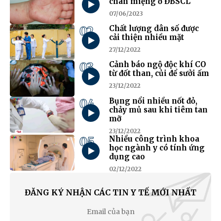
chân miệng ở ĐBSCL
07/06/2023
02
Chất lượng dân số được
cải thiện nhiều mặt
27/12/2022
03
Cảnh báo ngộ độc khí CO
từ đốt than, củi để sưởi ấm
23/12/2022
04
Bụng nổi nhiều nốt đỏ,
chảy mủ sau khi tiêm tan
mỡ
23/12/2022
05
Nhiều công trình khoa
học ngành y có tính ứng
dụng cao
02/12/2022
ĐĂNG KÝ NHẬN CÁC TIN Y TẾ MỚI NHẤT