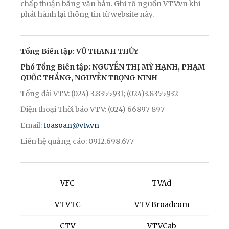
chấp thuận bằng văn bản. Ghi rõ nguồn VTV.vn khi
phát hành lại thông tin từ website này.
Tổng Biên tập: VŨ THANH THỦY
Phó Tổng Biên tập: NGUYỄN THỊ MỸ HẠNH, PHẠM
QUỐC THẮNG, NGUYỄN TRỌNG NINH
Tổng đài VTV: (024) 3.8355931; (024)3.8355932
Điện thoại Thời báo VTV: (024) 66897 897
Email:
toasoan@vtv.vn
Liên hệ quảng cáo: 0912.698.677
VFC
TVAd
VTVTC
VTV Broadcom
CTV
VTVCab