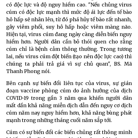
có độc lực và độ nguy hiểm cao. "Nếu chủng virus
cúm có độc lực mạnh thì mức độ ái lực đến tế bào
hô hấp sẽ nhân lên, từ đó phá hủy tế bào rất nhanh,
gây viêm phổi, suy hô hấp hoặc viêm màng não.
Hiện tại, virus cúm đang ngày càng diễn biến nguy
hiểm hơn. Người dân cần bỏ thói quen cho rằng
cúm chỉ là bệnh cảm thông thường. Trong tương
lai, nếu virus cúm đột biến (tạo nên độc lực cao) thì
chúng ta phải trả giá vì sự chủ quan", BS. Mã
Thanh Phong nói.
Bên cạnh sự biến đổi liên tục của virus, sự gián
đoạn vaccine phòng cúm do ảnh hưởng của dịch
COVID-19 trong gần 3 năm qua khiến người dân
mất dần khả năng miễn dịch dẫn đến nguy cơ dịch
cúm năm nay nguy hiểm hơn, khả năng bùng phát
mạnh trong những tháng cuối năm sắp tới.
Cúm có sự biến đổi các biến chủng rất thông minh