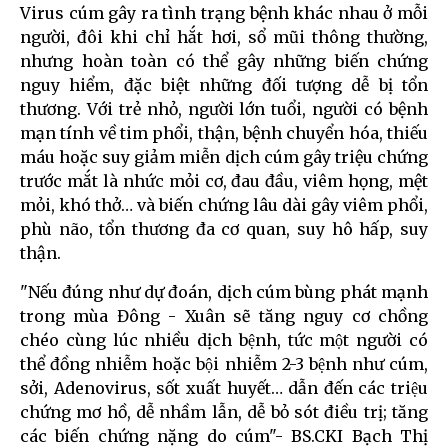
Virus cúm gây ra tình trạng bệnh khác nhau ở mỗi
người, đôi khi chỉ hắt hơi, sổ mũi thông thường,
nhưng hoàn toàn có thể gây những biến chứng
nguy hiểm, đặc biệt những đối tượng dễ bị tổn
thương. Với trẻ nhỏ, người lớn tuổi, người có bệnh
mạn tính về tim phổi, thận, bệnh chuyển hóa, thiếu
máu hoặc suy giảm miễn dịch cúm gây triệu chứng
trước mắt là nhức mỏi cơ, đau đầu, viêm họng, mệt
mỏi, khó thở… và biến chứng lâu dài gây viêm phổi,
phù não, tổn thương đa cơ quan, suy hô hấp, suy
thận.
"Nếu đúng như dự đoán, dịch cúm bùng phát mạnh
trong mùa Đông - Xuân sẽ tăng nguy cơ chồng
chéo cùng lúc nhiều dịch bệnh, tức một người có
thể đồng nhiễm hoặc bội nhiễm 2-3 bệnh như cúm,
sởi, Adenovirus, sốt xuất huyết… dẫn đến các triệu
chứng mơ hồ, dễ nhầm lẫn, dễ bỏ sót điều trị; tăng
các biến chứng nặng do cúm"- BS.CKI Bạch Thị