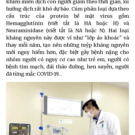
khiến miễn dịch con người giảm theo thời gian, xu
hướng dịch rất khó dự báo. Cúm phân loại dựa theo
cấu trúc của protein bề mặt virus gồm
Hemagglutinin (viết tắt là HA hoặc H) và
Neuraminidase (viết tắt là NA hoặc N). Hai loại
kháng nguyên này được ví như "lớp áo khoác" và
thay mỗi năm, tạo nên những tuýp kháng nguyên
mới nguy hiểm hơn, đặc biệt gây bệnh nặng cho
nhóm người có nguy cơ cao như trẻ em, người có
bệnh tim mạch, đái tháo đường, hen suyễn, người
đã từng mắc COVID-19…