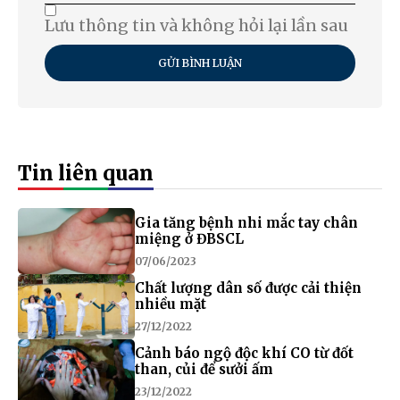
Lưu thông tin và không hỏi lại lần sau
GỬI BÌNH LUẬN
Tin liên quan
Gia tăng bệnh nhi mắc tay chân
miệng ở ĐBSCL
07/06/2023
Chất lượng dân số được cải thiện
nhiều mặt
27/12/2022
Cảnh báo ngộ độc khí CO từ đốt
than, củi để sưởi ấm
23/12/2022