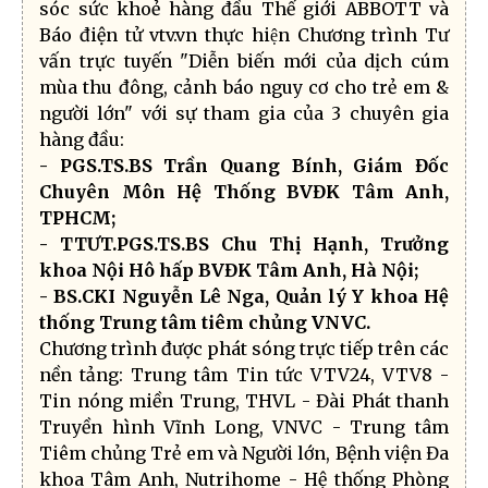
sóc sức khoẻ hàng đầu Thế giới ABBOTT và
Báo điện tử vtv.vn thực hiện Chương trình Tư
vấn trực tuyến "Diễn biến mới của dịch cúm
mùa thu đông, cảnh báo nguy cơ cho trẻ em &
người lớn" với sự tham gia của 3 chuyên gia
hàng đầu:
- PGS.TS.BS Trần Quang Bính, Giám Đốc
Chuyên Môn Hệ Thống BVĐK Tâm Anh,
TPHCM;
- TTƯT.PGS.TS.BS Chu Thị Hạnh, Trưởng
khoa Nội Hô hấp BVĐK Tâm Anh, Hà Nội;
- BS.CKI Nguyễn Lê Nga, Quản lý Y khoa Hệ
thống Trung tâm tiêm chủng VNVC.
Chương trình được phát sóng trực tiếp trên các
nền tảng: Trung tâm Tin tức VTV24, VTV8 -
Tin nóng miền Trung, THVL - Đài Phát thanh
Truyền hình Vĩnh Long, VNVC - Trung tâm
Tiêm chủng Trẻ em và Người lớn, Bệnh viện Đa
khoa Tâm Anh, Nutrihome - Hệ thống Phòng