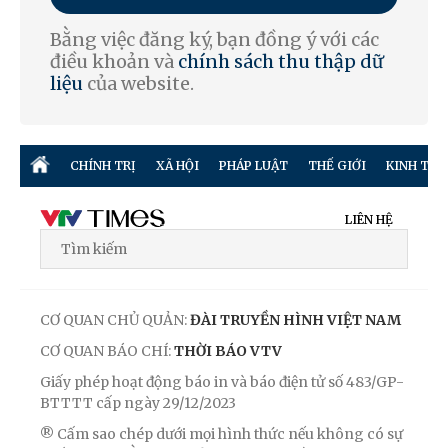
Bằng việc đăng ký, bạn đồng ý với các
điều khoản và
chính sách thu thập dữ
liệu
của website.
CHÍNH TRỊ
XÃ HỘI
PHÁP LUẬT
THẾ GIỚI
KINH TẾ
LIÊN HỆ
CƠ QUAN CHỦ QUẢN:
ĐÀI TRUYỀN HÌNH VIỆT NAM
CƠ QUAN BÁO CHÍ:
THỜI BÁO VTV
Giấy phép hoạt động báo in và báo điện tử số 483/GP-
BTTTT cấp ngày 29/12/2023
® Cấm sao chép dưới mọi hình thức nếu không có sự