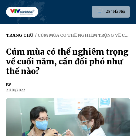
28° Hà Nội
TRANG CHỦ
/ CÚM MÙA CÓ THỂ NGHIÊM TRỌNG VỀ CUỐI NĂM, CẦN ĐỐI PHÓ NHƯ THẾ NÀO?
Cúm mùa có thể nghiêm trọng
về cuối năm, cần đối phó như
thế nào?
P.V
21/10/2022