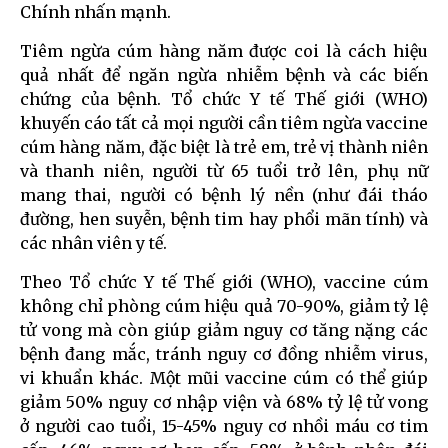
Chính nhấn mạnh.
Tiêm ngừa cúm hàng năm được coi là cách hiệu
quả nhất để ngăn ngừa nhiễm bệnh và các biến
chứng của bệnh. Tổ chức Y tế Thế giới (WHO)
khuyến cáo tất cả mọi người cần tiêm ngừa vaccine
cúm hàng năm, đặc biệt là trẻ em, trẻ vị thành niên
và thanh niên, người từ 65 tuổi trở lên, phụ nữ
mang thai, người có bệnh lý nền (như đái tháo
đường, hen suyễn, bệnh tim hay phổi mãn tính) và
các nhân viên y tế.
Theo Tổ chức Y tế Thế giới (WHO), vaccine cúm
không chỉ phòng cúm hiệu quả 70-90%, giảm tỷ lệ
tử vong mà còn giúp giảm nguy cơ tăng nặng các
bệnh đang mắc, tránh nguy cơ đồng nhiễm virus,
vi khuẩn khác. Một mũi vaccine cúm có thể giúp
giảm 50% nguy cơ nhập viện và 68% tỷ lệ tử vong
ở người cao tuổi, 15-45% nguy cơ nhồi máu cơ tim