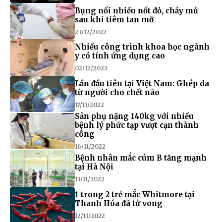
Bụng nổi nhiều nốt đỏ, chảy mủ
sau khi tiêm tan mỡ
23/12/2022
Nhiều công trình khoa học ngành
y có tính ứng dụng cao
02/12/2022
Lần đầu tiên tại Việt Nam: Ghép da
từ người cho chết não
17/11/2022
Sản phụ nặng 140kg với nhiều
bệnh lý phức tạp vượt cạn thành
công
16/11/2022
Bệnh nhân mắc cúm B tăng mạnh
tại Hà Nội
13/11/2022
1 trong 2 trẻ mắc Whitmore tại
Thanh Hóa đã tử vong
12/11/2022