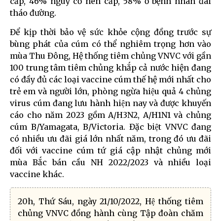
cấp, 46% nguy cơ hen cấp, 58% ở bệnh nhân đái
tháo đường.
Để kịp thời bảo vệ sức khỏe cộng đồng trước sự
bùng phát của cúm có thể nghiêm trọng hơn vào
mùa Thu Đông, Hệ thống tiêm chủng VNVC với gần
100 trung tâm tiêm chủng khắp cả nước hiện đang
có đầy đủ các loại vaccine cúm thế hệ mới nhất cho
trẻ em và người lớn, phòng ngừa hiệu quả 4 chủng
virus cúm đang lưu hành hiện nay và được khuyến
cáo cho năm 2023 gồm A/H3N2, A/H1N1 và chủng
cúm B/Yamagata, B/Victoria. Đặc biệt VNVC đang
có nhiều ưu đãi giá lớn nhất năm, trong đó ưu đãi
đối với vaccine cúm tứ giá cập nhật chủng mới
mùa Bắc bán cầu NH 2022/2023 và nhiều loại
vaccine khác.
20h, Thứ Sáu, ngày 21/10/2022, Hệ thống tiêm
chủng VNVC đồng hành cùng Tập đoàn chăm