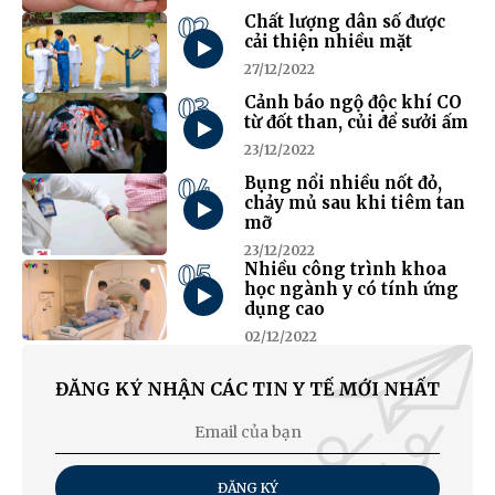
02
Chất lượng dân số được
cải thiện nhiều mặt
27/12/2022
03
Cảnh báo ngộ độc khí CO
từ đốt than, củi để sưởi ấm
23/12/2022
04
Bụng nổi nhiều nốt đỏ,
chảy mủ sau khi tiêm tan
mỡ
23/12/2022
05
Nhiều công trình khoa
học ngành y có tính ứng
dụng cao
02/12/2022
ĐĂNG KÝ NHẬN CÁC TIN Y TẾ MỚI NHẤT
ĐĂNG KÝ