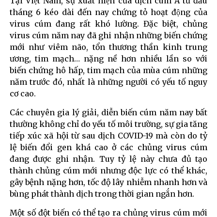
Tại Việt Nam, sự xuất hiện của dịch cúm A từ đầu
tháng 6 kéo dài đến nay chứng tỏ hoạt động của
virus cúm đang rất khó lường. Đặc biệt, chủng
virus cúm năm nay đã ghi nhận những biến chứng
mới như viêm não, tổn thương thần kinh trung
ương, tim mạch… nặng nề hơn nhiều lần so với
biến chứng hô hấp, tim mạch của mùa cúm những
năm trước đó, nhất là những người có yếu tố nguy
cơ cao.
Các chuyên gia lý giải, diễn biến cúm năm nay bất
thường không chỉ do yếu tố môi trường, sự gia tăng
tiếp xúc xã hội từ sau dịch COVID-19 mà còn do tỷ
lệ biến đổi gen khá cao ở các chủng virus cúm
đang được ghi nhận. Tuy tỷ lệ này chưa đủ tạo
thành chủng cúm mới nhưng độc lực có thể khác,
gây bệnh nặng hơn, tốc độ lây nhiễm nhanh hơn và
bùng phát thành dịch trong thời gian ngắn hơn.
Một số đột biến có thể tạo ra chủng virus cúm mới