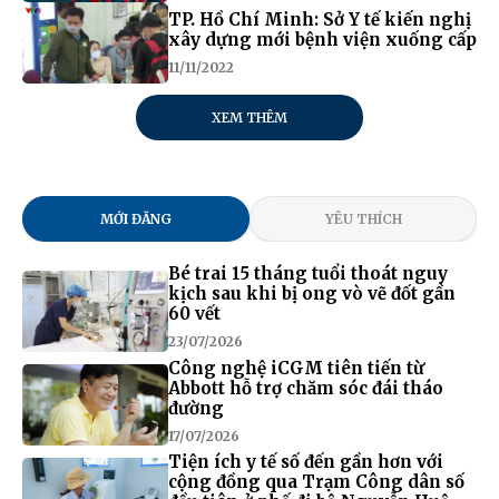
TP. Hồ Chí Minh: Sở Y tế kiến nghị
xây dựng mới bệnh viện xuống cấp
11/11/2022
XEM THÊM
MỚI ĐĂNG
YÊU THÍCH
Bé trai 15 tháng tuổi thoát nguy
kịch sau khi bị ong vò vẽ đốt gần
60 vết
23/07/2026
Công nghệ iCGM tiên tiến từ
Abbott hỗ trợ chăm sóc đái tháo
đường
17/07/2026
Tiện ích y tế số đến gần hơn với
cộng đồng qua Trạm Công dân số