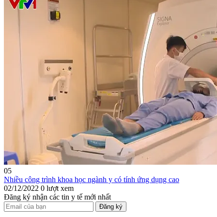
05
Nhiều công trình khoa học ngành y có tính ứng dụng cao
02/12/2022
0 lượt xem
Đăng ký nhận các tin y tế mới nhất
Đăng ký