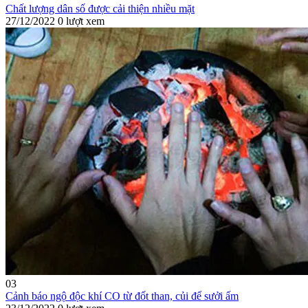
Chất lượng dân số được cải thiện nhiều mặt
27/12/2022
0 lượt xem
03
Cảnh báo ngộ độc khí CO từ đốt than, củi để sưởi ấm