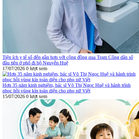
Tiện ích y tế số đến gần hơn với cộng đồng qua Trạm Công dân số
đầu tiên ở phố đi bộ Nguyễn Huệ
17/07/2026
0 lượt xem
Hơn 35 năm kinh nghiệm, bác sĩ Võ Thị Ngọc Huệ và hành trình
phục hồi vùng kín toàn diện cho phụ nữ Việt
15/07/2026
0 lượt xem