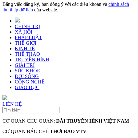
Bằng việc đăng ký, bạn đồng ý với các điều khoản và
chính sách
thu thập dữ liệu
của website.
CHÍNH TRỊ
XÃ HỘI
PHÁP LUẬT
THẾ GIỚI
KINH TẾ
THỂ THAO
TRUYỀN HÌNH
GIẢI TRÍ
SỨC KHỎE
ĐỜI SỐNG
CÔNG NGHỆ
GIÁO DỤC
LIÊN HỆ
CƠ QUAN CHỦ QUẢN:
ĐÀI TRUYỀN HÌNH VIỆT NAM
CƠ QUAN BÁO CHÍ:
THỜI BÁO VTV