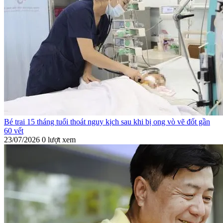
Bé trai 15 tháng tuổi thoát nguy kịch sau khi bị ong vò vẽ đốt gần
60 vết
23/07/2026
0 lượt xem