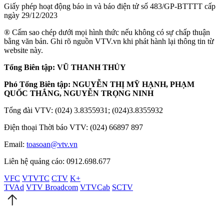
Giấy phép hoạt động báo in và báo điện tử số 483/GP-BTTTT cấp
ngày 29/12/2023
® Cấm sao chép dưới mọi hình thức nếu không có sự chấp thuận
bằng văn bản. Ghi rõ nguồn VTV.vn khi phát hành lại thông tin từ
website này.
Tổng Biên tập: VŨ THANH THỦY
Phó Tổng Biên tập: NGUYỄN THỊ MỸ HẠNH, PHẠM
QUỐC THẮNG, NGUYỄN TRỌNG NINH
Tổng đài VTV: (024) 3.8355931; (024)3.8355932
Điện thoại Thời báo VTV: (024) 66897 897
Email:
toasoan@vtv.vn
Liên hệ quảng cáo: 0912.698.677
VFC
VTVTC
CTV
K+
TVAd
VTV Broadcom
VTVCab
SCTV