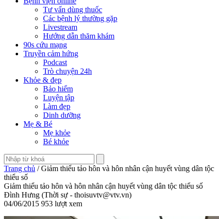
Bệnh viện online
Tư vấn dùng thuốc
Các bệnh lý thường gặp
Livestream
Hướng dẫn thăm khám
90s cứu mạng
Truyền cảm hứng
Podcast
Trò chuyện 24h
Khỏe & đẹp
Bảo hiểm
Luyện tập
Làm đẹp
Dinh dưỡng
Mẹ & Bé
Mẹ khỏe
Bé khỏe
Trang chủ
/ Giảm thiểu tảo hôn và hôn nhân cận huyết vùng dân tộc
thiểu số
Giảm thiểu tảo hôn và hôn nhân cận huyết vùng dân tộc thiểu số
Đình Hưng (Thời sự - thoisuvtv@vtv.vn)
04/06/2015
953 lượt xem