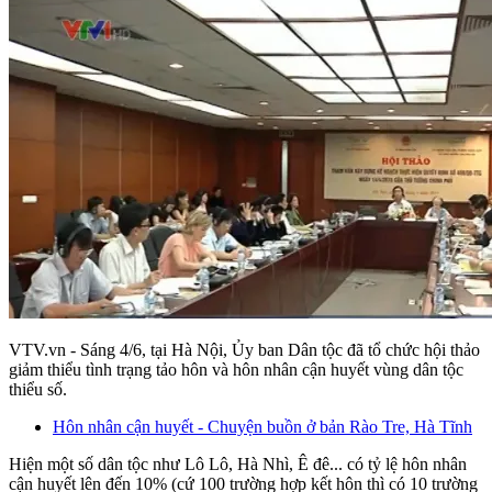
VTV.vn - Sáng 4/6, tại Hà Nội, Ủy ban Dân tộc đã tổ chức hội thảo
giảm thiểu tình trạng tảo hôn và hôn nhân cận huyết vùng dân tộc
thiểu số.
Hôn nhân cận huyết - Chuyện buồn ở bản Rào Tre, Hà Tĩnh
Hiện một số dân tộc như Lô Lô, Hà Nhì, Ê đê... có tỷ lệ hôn nhân
cận huyết lên đến 10% (cứ 100 trường hợp kết hôn thì có 10 trường