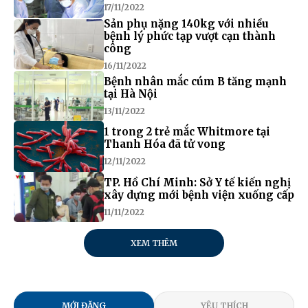
17/11/2022
Sản phụ nặng 140kg với nhiều
bệnh lý phức tạp vượt cạn thành
công
16/11/2022
Bệnh nhân mắc cúm B tăng mạnh
tại Hà Nội
13/11/2022
1 trong 2 trẻ mắc Whitmore tại
Thanh Hóa đã tử vong
12/11/2022
TP. Hồ Chí Minh: Sở Y tế kiến nghị
xây dựng mới bệnh viện xuống cấp
11/11/2022
XEM THÊM
MỚI ĐĂNG
YÊU THÍCH