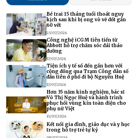
Bé trai 15 tháng tuổi thoát nguy
kịch sau khi bị ong vò vẽ đốt gần
60 vết
23/07/2026
Công nghệ iCGM tiên tiến từ
Abbott hỗ trợ chăm sóc đái tháo
đường
17/07/2026
Tiện ích y tế số đến gần hơn với
cộng đồng qua Trạm Công dân số
đầu tiên ở phố đi bộ Nguyễn Huệ
17/07/2026
Hơn 35 năm kinh nghiệm, bác sĩ
Võ Thị Ngọc Huệ và hành trình
phục hồi vùng kín toàn diện cho
phụ nữ Việt
15/07/2026
Kết nối gia đình, giáo dục và y học
trong hỗ trợ trẻ tự kỷ
09/07/2026