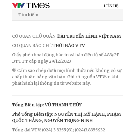
LIÊN HỆ
CƠ QUAN CHỦ QUẢN:
ĐÀI TRUYỀN HÌNH VIỆT NAM
CƠ QUAN BÁO CHÍ:
THỜI BÁO VTV
Giấy phép hoạt động báo in và báo điện tử số 483/GP-
BTTTT cấp ngày 29/12/2023
® Cấm sao chép dưới mọi hình thức nếu không có sự
chấp thuận bằng văn bản. Ghi rõ nguồn VTV.vn khi
phát hành lại thông tin từ website này.
Tổng Biên tập: VŨ THANH THỦY
Phó Tổng Biên tập: NGUYỄN THỊ MỸ HẠNH, PHẠM
QUỐC THẮNG, NGUYỄN TRỌNG NINH
Tổng đài VTV: (024) 3.8355931; (024)3.8355932