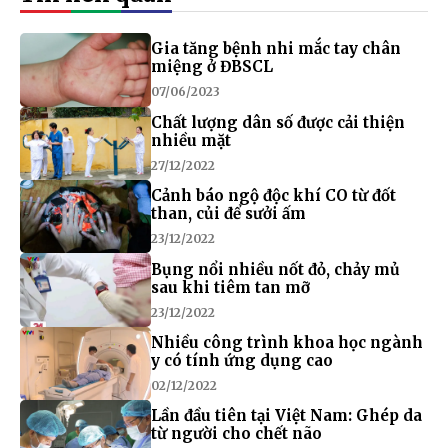
Gia tăng bệnh nhi mắc tay chân
miệng ở ĐBSCL
07/06/2023
Chất lượng dân số được cải thiện
nhiều mặt
27/12/2022
Cảnh báo ngộ độc khí CO từ đốt
than, củi để sưởi ấm
23/12/2022
Bụng nổi nhiều nốt đỏ, chảy mủ
sau khi tiêm tan mỡ
23/12/2022
Nhiều công trình khoa học ngành
y có tính ứng dụng cao
02/12/2022
Lần đầu tiên tại Việt Nam: Ghép da
từ người cho chết não