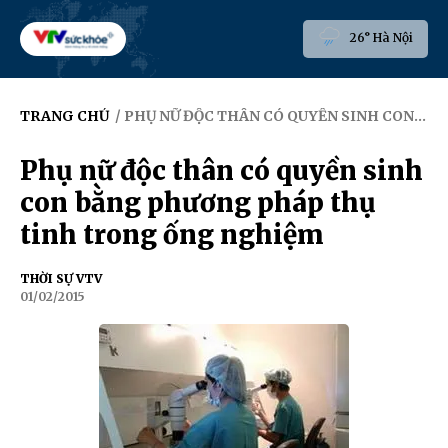
26° Hà Nội
TRANG CHỦ
/ PHỤ NỮ ĐỘC THÂN CÓ QUYỀN SINH CON BẰNG PHƯƠNG PHÁP THỤ TINH TRONG ỐNG NGHIỆM
Phụ nữ độc thân có quyền sinh
con bằng phương pháp thụ
tinh trong ống nghiệm
THỜI SỰ VTV
01/02/2015