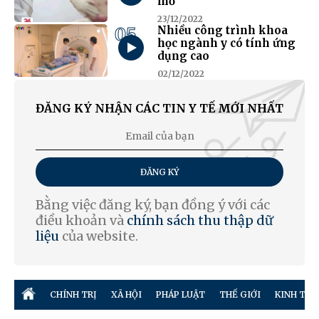
mỡ
23/12/2022
05
Nhiều công trình khoa
học ngành y có tính ứng
dụng cao
02/12/2022
ĐĂNG KÝ NHẬN CÁC TIN Y TẾ MỚI NHẤT
ĐĂNG KÝ
Bằng việc đăng ký, bạn đồng ý với các
điều khoản và
chính sách thu thập dữ
liệu
của website.
CHÍNH TRỊ
XÃ HỘI
PHÁP LUẬT
THẾ GIỚI
KINH TẾ