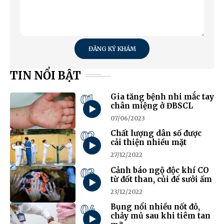
ĐĂNG KÝ KHÁM
TIN NỔI BẬT
01
Gia tăng bệnh nhi mắc tay
chân miệng ở ĐBSCL
07/06/2023
02
Chất lượng dân số được
cải thiện nhiều mặt
27/12/2022
03
Cảnh báo ngộ độc khí CO
từ đốt than, củi để sưởi ấm
23/12/2022
04
Bụng nổi nhiều nốt đỏ,
chảy mủ sau khi tiêm tan