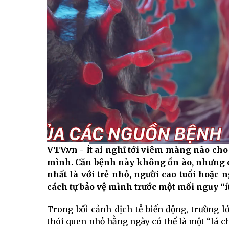
VTV.vn - Ít ai nghĩ tới viêm màng não ch
Current
0:06
/
Duration
0:54
mình. Căn bệnh này không ồn ào, nhưng có 
Time
nhất là với trẻ nhỏ, người cao tuổi hoặc 
cách tự bảo vệ mình trước một mối nguy 
Trong bối cảnh dịch tễ biến động, trường 
thói quen nhỏ hằng ngày có thể là một “lá c