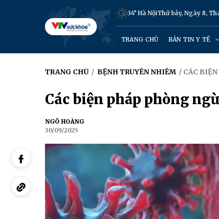
34° Hà Nội
Thứ bảy, Ngày 8, T
TRANG CHỦ
BẢN TIN Y TẾ
TRANG CHỦ
/
BỆNH TRUYỀN NHIỄM
/ CÁC BIỆ
Các biện pháp phòng ng
NGÔ HOÀNG
30/09/2025