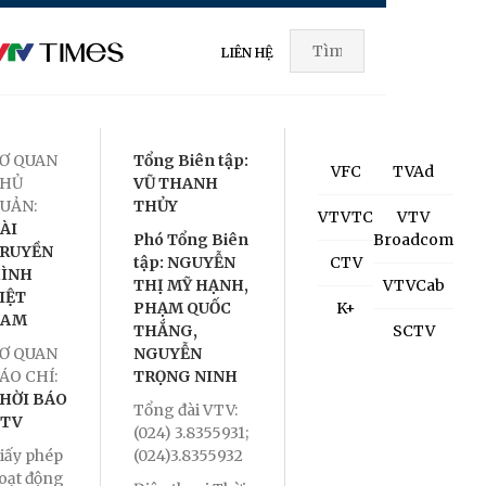
LIÊN HỆ
Ơ QUAN
Tổng Biên tập:
VFC
TVAd
HỦ
VŨ THANH
UẢN:
THỦY
VTVTC
VTV
ÀI
Phó Tổng Biên
Broadcom
RUYỀN
tập: NGUYỄN
CTV
ÌNH
THỊ MỸ HẠNH,
VTVCab
IỆT
PHẠM QUỐC
K+
NAM
THẮNG,
SCTV
Ơ QUAN
NGUYỄN
ÁO CHÍ:
TRỌNG NINH
HỜI BÁO
Tổng đài VTV:
TV
(024) 3.8355931;
iấy phép
(024)3.8355932
oạt động