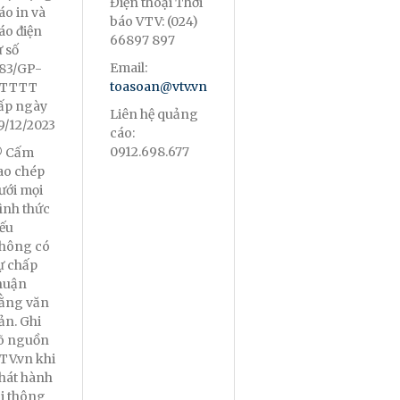
Điện thoại Thời
áo in và
báo VTV: (024)
áo điện
66897 897
ử số
Email:
83/GP-
toasoan@vtv.vn
TTTT
ấp ngày
Liên hệ quảng
9/12/2023
cáo:
0912.698.677
 Cấm
ao chép
ưới mọi
ình thức
ếu
hông có
ự chấp
huận
ằng văn
ản. Ghi
õ nguồn
TV.vn khi
hát hành
ại thông