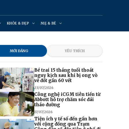
KHỎE & ĐẸP
MẸ & BÉ
MỚI ĐĂNG
YÊU THÍCH
Bé trai 15 tháng tuổi thoát
nguy kịch sau khi bị ong vò
vẽ đốt gần 60 vết
23/07/2026
Công nghệ iCGM tiên tiến từ
Abbott hỗ trợ chăm sóc đái
tháo đường
17/07/2026
Tiện ích y tế số đến gần hơn
với cộng đồng qua Trạm