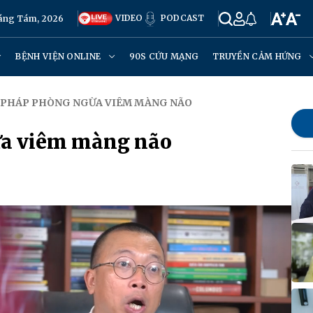
VIDEO
PODCAST
háng Tám, 2026
BỆNH VIỆN ONLINE
90S CỨU MẠNG
TRUYỀN CẢM HỨNG
N PHÁP PHÒNG NGỪA VIÊM MÀNG NÃO
ừa viêm màng não