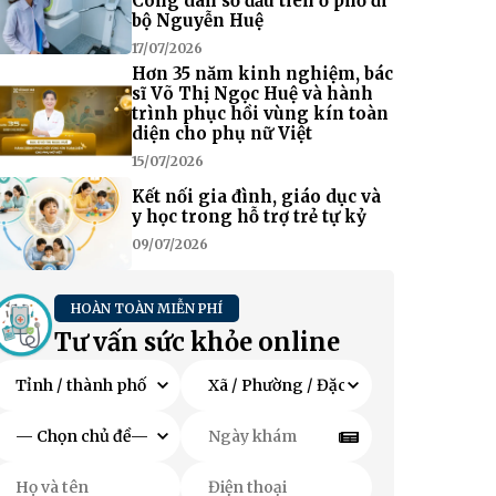
Công dân số đầu tiên ở phố đi
bộ Nguyễn Huệ
17/07/2026
Hơn 35 năm kinh nghiệm, bác
sĩ Võ Thị Ngọc Huệ và hành
trình phục hồi vùng kín toàn
diện cho phụ nữ Việt
15/07/2026
Kết nối gia đình, giáo dục và
y học trong hỗ trợ trẻ tự kỷ
09/07/2026
HOÀN TOÀN MIỄN PHÍ
Tư vấn sức khỏe online