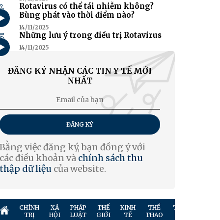
4
Rotavirus có thể tái nhiễm không?
Bùng phát vào thời điểm nào?
14/11/2025
5
Những lưu ý trong điều trị Rotavirus
14/11/2025
ĐĂNG KÝ NHẬN CÁC TIN Y TẾ MỚI
NHẤT
ĐĂNG KÝ
Bằng việc đăng ký, bạn đồng ý với
các điều khoản và
chính sách thu
thập dữ liệu
của website.
CHÍNH
XÃ
PHÁP
THẾ
KINH
THỂ
TRUYỀN
GIẢ
TRỊ
HỘI
LUẬT
GIỚI
TẾ
THAO
HÌNH
TR