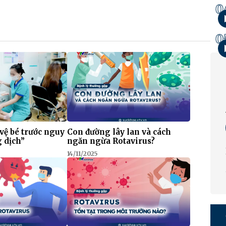
0
0
vệ bé trước nguy
Con đường lây lan và cách
g dịch”
ngăn ngừa Rotavirus?
14/11/2025