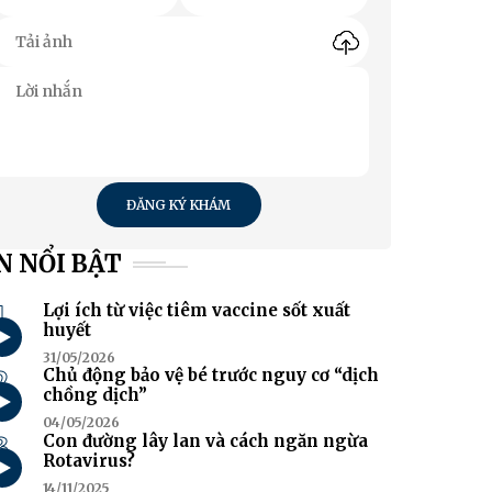
ĐĂNG KÝ KHÁM
N NỔI BẬT
1
Lợi ích từ việc tiêm vaccine sốt xuất
huyết
31/05/2026
2
Chủ động bảo vệ bé trước nguy cơ “dịch
chồng dịch”
04/05/2026
3
Con đường lây lan và cách ngăn ngừa
Rotavirus?
14/11/2025