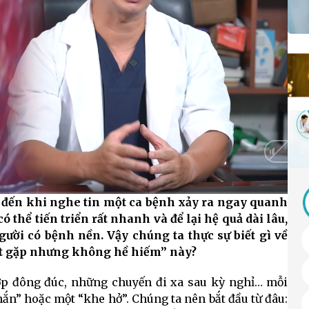
o đến khi nghe tin một ca bệnh xảy ra ngay quanh
HD
Auto
thể tiến triển rất nhanh và để lại hệ quả dài lâu,
người có bệnh nền. Vậy chúng ta thực sự biết gì về
“ít gặp nhưng không hề hiếm” này?
lớp đông đúc, những chuyến đi xa sau kỳ nghỉ… mỗi
hắn” hoặc một “khe hở”. Chúng ta nên bắt đầu từ đâu: