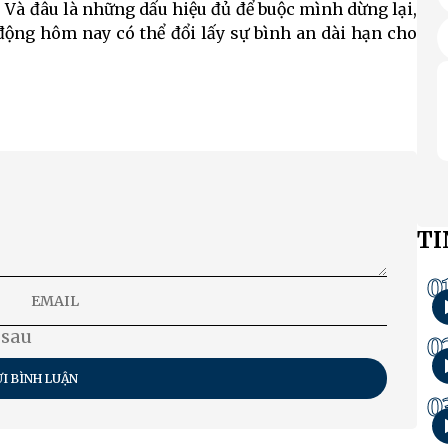
 Và đâu là những dấu hiệu đủ để buộc mình dừng lại,
 động hôm nay có thể đổi lấy sự bình an dài hạn cho
TI
0
 sau
0
I BÌNH LUẬN
0