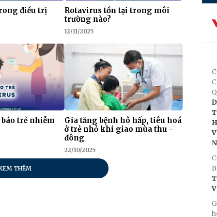
rong điều trị
Rotavirus tồn tại trong môi
trường nào?
12/11/2025
C
C
Q
Đ
T
 báo trẻ nhiễm
Gia tăng bệnh hô hấp, tiêu hoá
H
ở trẻ nhỏ khi giao mùa thu -
V
đông
22/10/2025
C
B
XEM THÊM
T
V
G
h