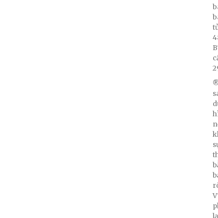
b
b
t
4
B
c
2
®
s
d
h
n
k
s
t
b
b
r
V
p
l