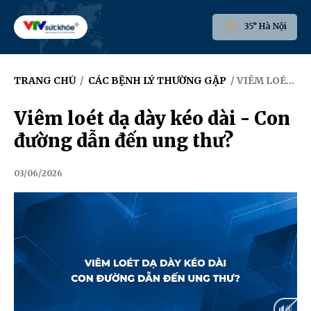
35° Hà Nội
TRANG CHỦ
/
CÁC BỆNH LÝ THƯỜNG GẶP
/ VIÊM LOÉT DẠ DÀY KÉO DÀI - CON ĐƯỜNG DẪN ĐẾN UNG THƯ?
Viêm loét dạ dày kéo dài - Con
đường dẫn đến ung thư?
03/06/2026