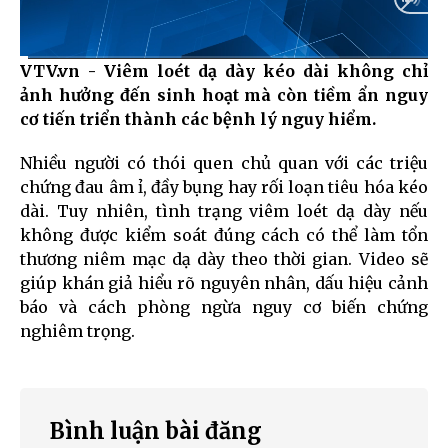
VTV.vn - Viêm loét dạ dày kéo dài không chỉ
Current
0:03
/
Duration
3:16
ảnh hưởng đến sinh hoạt mà còn tiềm ẩn nguy
Time
cơ tiến triển thành các bệnh lý nguy hiểm.
Nhiều người có thói quen chủ quan với các triệu
chứng đau âm ỉ, đầy bụng hay rối loạn tiêu hóa kéo
dài. Tuy nhiên, tình trạng viêm loét dạ dày nếu
không được kiểm soát đúng cách có thể làm tổn
thương niêm mạc dạ dày theo thời gian. Video sẽ
giúp khán giả hiểu rõ nguyên nhân, dấu hiệu cảnh
báo và cách phòng ngừa nguy cơ biến chứng
nghiêm trọng.
Bình luận bài đăng