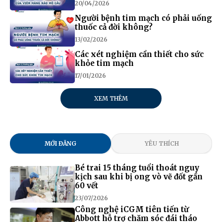
20/04/2026
Người bệnh tim mạch có phải uống
thuốc cả đời không?
13/02/2026
Các xét nghiệm cần thiết cho sức
khỏe tim mạch
17/01/2026
XEM THÊM
MỚI ĐĂNG
YÊU THÍCH
Bé trai 15 tháng tuổi thoát nguy
kịch sau khi bị ong vò vẽ đốt gần
60 vết
23/07/2026
Công nghệ iCGM tiên tiến từ
Abbott hỗ trợ chăm sóc đái tháo