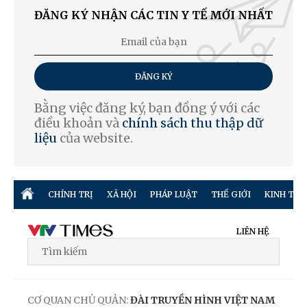
ĐĂNG KÝ NHẬN CÁC TIN Y TẾ MỚI NHẤT
ĐĂNG KÝ
Bằng việc đăng ký, bạn đồng ý với các
điều khoản và
chính sách thu thập dữ
liệu
của website.
CHÍNH TRỊ
XÃ HỘI
PHÁP LUẬT
THẾ GIỚI
KINH TẾ
LIÊN HỆ
CƠ QUAN CHỦ QUẢN:
ĐÀI TRUYỀN HÌNH VIỆT NAM