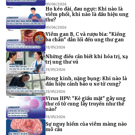
05/06/2026
Ho kéo dài, đau ngực: Khi nào là
viêm phổi, khi nào là dấu hiệu ung
thư?
05/06/2026
Viêm gan B, C và rượu bia: "Kiềng
ba chân" dẫn lối đến ung thư gan
31/05/2026
Những điều cần biết khi hóa trị, xạ
trị ung thư vú
31/05/2026
Rong kinh, nặng bụng: Khi nào là
dấu hiệu cảnh báo u xơ tử cung?
31/05/2026
Virus HPV: "Kẻ giấu mặt" gây ung
thư cổ tử cung lây truyền như thế
nào?
31/05/2026
Sự nguy hiểm của viêm màng não
mô cầu