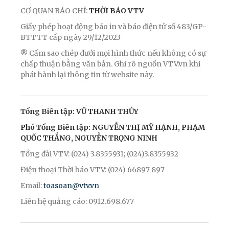
CƠ QUAN BÁO CHÍ:
THỜI BÁO VTV
Giấy phép hoạt động báo in và báo điện tử số 483/GP-
BTTTT cấp ngày 29/12/2023
® Cấm sao chép dưới mọi hình thức nếu không có sự
chấp thuận bằng văn bản. Ghi rõ nguồn VTV.vn khi
phát hành lại thông tin từ website này.
Tổng Biên tập: VŨ THANH THỦY
Phó Tổng Biên tập: NGUYỄN THỊ MỸ HẠNH, PHẠM
QUỐC THẮNG, NGUYỄN TRỌNG NINH
Tổng đài VTV: (024) 3.8355931; (024)3.8355932
Điện thoại Thời báo VTV: (024) 66897 897
Email:
toasoan@vtv.vn
Liên hệ quảng cáo: 0912.698.677