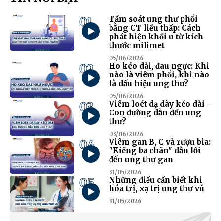
01
Tầm soát ung thư phổi
bằng CT liều thấp: Cách
phát hiện khối u từ kích
thước milimet
05/06/2026
02
Ho kéo dài, đau ngực: Khi
nào là viêm phổi, khi nào
là dấu hiệu ung thư?
05/06/2026
03
Viêm loét dạ dày kéo dài -
Con đường dẫn đến ung
thư?
03/06/2026
04
Viêm gan B, C và rượu bia:
"Kiềng ba chân" dẫn lối
đến ung thư gan
31/05/2026
05
Những điều cần biết khi
hóa trị, xạ trị ung thư vú
31/05/2026