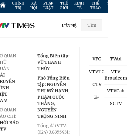
CHÍNH
XÃ
PHÁP
THẾ
KINH
THỂ
TRUYỀN
GIẢ
TRỊ
HỘI
LUẬT
GIỚI
TẾ
THAO
HÌNH
TR
LIÊN HỆ
Ơ QUAN
Tổng Biên tập:
VFC
TVAd
HỦ
VŨ THANH
UẢN:
THỦY
VTVTC
VTV
ÀI
Phó Tổng Biên
Broadcom
RUYỀN
tập: NGUYỄN
CTV
ÌNH
THỊ MỸ HẠNH,
VTVCab
IỆT
PHẠM QUỐC
K+
NAM
THẮNG,
SCTV
Ơ QUAN
NGUYỄN
ÁO CHÍ:
TRỌNG NINH
HỜI BÁO
Tổng đài VTV:
TV
(024) 3.8355931;