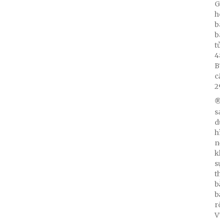
G
h
b
b
t
4
B
c
2
®
s
d
h
n
k
s
t
b
b
r
V