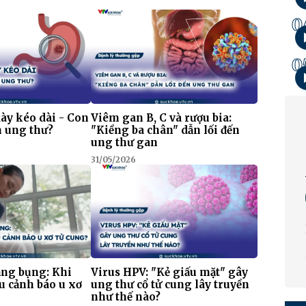
0
0
dày kéo dài - Con
Viêm gan B, C và rượu bia:
n ung thư?
"Kiềng ba chân" dẫn lối đến
ung thư gan
31/05/2026
ặng bụng: Khi
Virus HPV: "Kẻ giấu mặt" gây
ệu cảnh báo u xơ
ung thư cổ tử cung lây truyền
như thế nào?