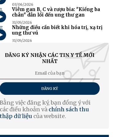
03/06/2026
4
Viêm gan B, C và rượu bia: "Kiềng ba
chân" dẫn lối đến ung thư gan
31/05/2026
5
Những điều cần biết khi hóa trị, xạ trị
ung thư vú
31/05/2026
ĐĂNG KÝ NHẬN CÁC TIN Y TẾ MỚI
NHẤT
ĐĂNG KÝ
Bằng việc đăng ký, bạn đồng ý với
các điều khoản và
chính sách thu
thập dữ liệu
của website.