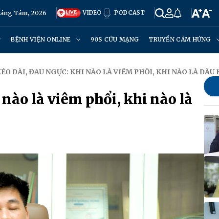
VIDEO
PODCAST
háng Tám, 2026
BỆNH VIỆN ONLINE
90S CỨU MẠNG
TRUYỀN CẢM HỨNG
KÉO DÀI, ĐAU NGỰC: KHI NÀO LÀ VIÊM PHỔI, KHI NÀO LÀ DẤU
 nào là viêm phổi, khi nào là