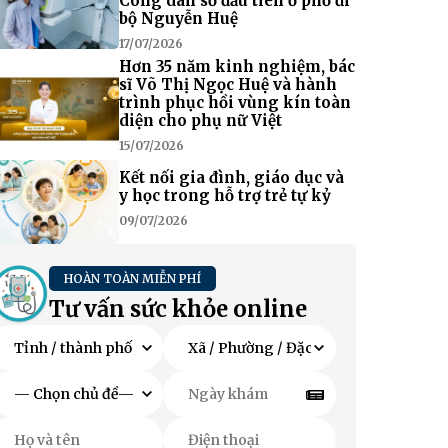
Công dân số đầu tiên ở phố đi
bộ Nguyễn Huệ
17/07/2026
Hơn 35 năm kinh nghiệm, bác
sĩ Võ Thị Ngọc Huệ và hành
trình phục hồi vùng kín toàn
diện cho phụ nữ Việt
15/07/2026
Kết nối gia đình, giáo dục và
y học trong hỗ trợ trẻ tự kỷ
09/07/2026
HOÀN TOÀN MIỄN PHÍ
Tư vấn sức khỏe online