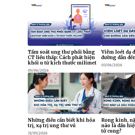
Tầm soát ung thư phổi bằng
Viêm loét dạ 
CT liều thấp: Cách phát hiện
đường dẫn đế
khối u từ kích thước milimet
03/06/2026
05/06/2026
Những điều cần biết khi hóa
Rong kinh, n
trị, xạ trị ung thư vú
nào là dấu hi
tử cung?
31/05/2026