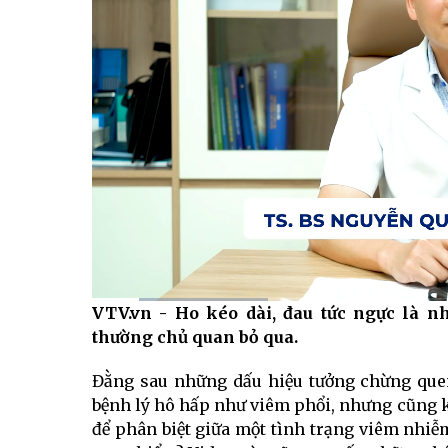
VTV.vn - Ho kéo dài, đau tức ngực là 
Current
0:12
/
Duration
3:04
thường chủ quan bỏ qua.
Time
Đằng sau những dấu hiệu tưởng chừng quen
bệnh lý hô hấp như viêm phổi, nhưng cũng k
để phân biệt giữa một tình trạng viêm nhi