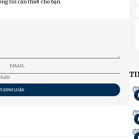
ng tin cần thiết cho bạn.
TI
 sau
0
I BÌNH LUẬN
0
0