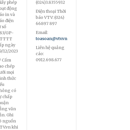
iấy phép
(024)3.8355932
oạt động
Điện thoại Thời
áo in và
báo VTV: (024)
áo điện
66897 897
ử số
Email:
83/GP-
toasoan@vtv.vn
TTTT
ấp ngày
Liên hệ quảng
9/12/2023
cáo:
0912.698.677
 Cấm
ao chép
ưới mọi
ình thức
ếu
hông có
ự chấp
huận
ằng văn
ản. Ghi
õ nguồn
TV.vn khi