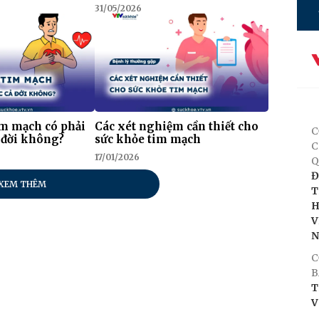
31/05/2026
im mạch có phải
Các xét nghiệm cần thiết cho
C
 đời không?
sức khỏe tim mạch
C
17/01/2026
Q
Đ
XEM THÊM
T
H
V
C
B
T
V