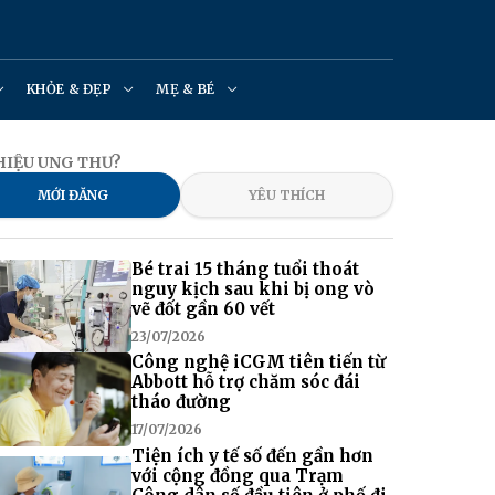
KHỎE & ĐẸP
MẸ & BÉ
 HIỆU UNG THƯ?
MỚI ĐĂNG
YÊU THÍCH
Bé trai 15 tháng tuổi thoát
nguy kịch sau khi bị ong vò
vẽ đốt gần 60 vết
23/07/2026
Công nghệ iCGM tiên tiến từ
Abbott hỗ trợ chăm sóc đái
tháo đường
17/07/2026
Tiện ích y tế số đến gần hơn
với cộng đồng qua Trạm