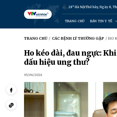
28° Hà Nội
Thứ bảy, Ngày 8, T
TRANG CHỦ
BẢN TIN Y TẾ
TRANG CHỦ
/
CÁC BỆNH LÝ THƯỜNG GẶP
/ HO 
Ho kéo dài, đau ngực: Khi
dấu hiệu ung thư?
05/06/2026