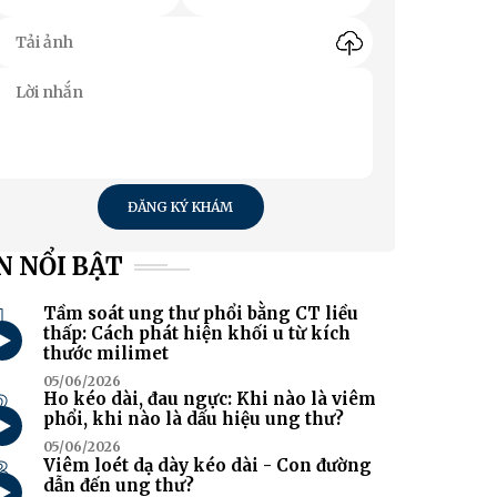
ĐĂNG KÝ KHÁM
N NỔI BẬT
1
Tầm soát ung thư phổi bằng CT liều
thấp: Cách phát hiện khối u từ kích
thước milimet
05/06/2026
2
Ho kéo dài, đau ngực: Khi nào là viêm
phổi, khi nào là dấu hiệu ung thư?
05/06/2026
3
Viêm loét dạ dày kéo dài - Con đường
dẫn đến ung thư?