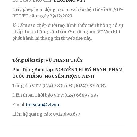
CƠ QUAN BÁO CHÍ:
THỜI BÁO VTV
Giấy phép hoạt động báo in và báo điện tử số 483/GP-
BTTTT cấp ngày 29/12/2023
® Cấm sao chép dưới mọi hình thức nếu không có sự
chấp thuận bằng văn bản. Ghi rõ nguồn VTV.vn khi
phát hành lại thông tin từ website này.
Tổng Biên tập: VŨ THANH THỦY
Phó Tổng Biên tập: NGUYỄN THỊ MỸ HẠNH, PHẠM
QUỐC THẮNG, NGUYỄN TRỌNG NINH
Tổng đài VTV: (024) 3.8355931; (024)3.8355932
Điện thoại Thời báo VTV: (024) 66897 897
Email:
toasoan@vtv.vn
Liên hệ quảng cáo: 0912.698.677