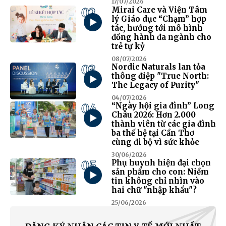
17/07/2026
02
Mirai Care và Viện Tâm
lý Giáo dục “Chạm” hợp
tác, hướng tới mô hình
đồng hành đa ngành cho
trẻ tự kỷ
08/07/2026
03
Nordic Naturals lan tỏa
thông điệp "True North:
The Legacy of Purity"
04/07/2026
04
“Ngày hội gia đình” Long
Châu 2026: Hơn 2.000
thành viên từ các gia đình
ba thế hệ tại Cần Thơ
cùng đi bộ vì sức khỏe
30/06/2026
05
Phụ huynh hiện đại chọn
sản phẩm cho con: Niềm
tin không chỉ nhìn vào
hai chữ "nhập khẩu"?
25/06/2026