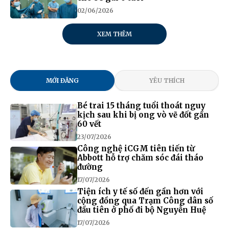
02/06/2026
XEM THÊM
MỚI ĐĂNG
YÊU THÍCH
Bé trai 15 tháng tuổi thoát nguy
kịch sau khi bị ong vò vẽ đốt gần
60 vết
23/07/2026
Công nghệ iCGM tiên tiến từ
Abbott hỗ trợ chăm sóc đái tháo
đường
17/07/2026
Tiện ích y tế số đến gần hơn với
cộng đồng qua Trạm Công dân số
đầu tiên ở phố đi bộ Nguyễn Huệ
17/07/2026