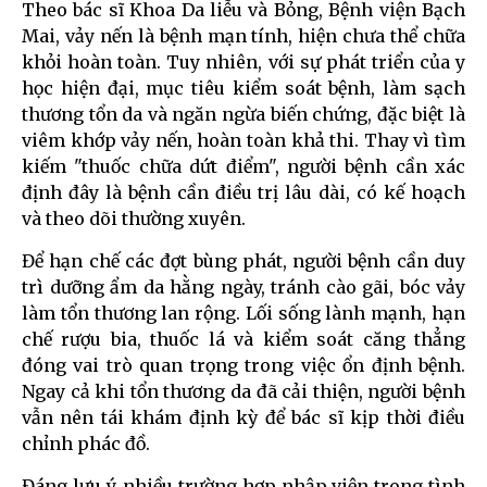
Theo bác sĩ Khoa Da liễu và Bỏng, Bệnh viện Bạch
Mai, vảy nến là bệnh mạn tính, hiện chưa thể chữa
khỏi hoàn toàn. Tuy nhiên, với sự phát triển của y
học hiện đại, mục tiêu kiểm soát bệnh, làm sạch
thương tổn da và ngăn ngừa biến chứng, đặc biệt là
viêm khớp vảy nến, hoàn toàn khả thi. Thay vì tìm
kiếm "thuốc chữa dứt điểm", người bệnh cần xác
định đây là bệnh cần điều trị lâu dài, có kế hoạch
và theo dõi thường xuyên.
Để hạn chế các đợt bùng phát, người bệnh cần duy
trì dưỡng ẩm da hằng ngày, tránh cào gãi, bóc vảy
làm tổn thương lan rộng. Lối sống lành mạnh, hạn
chế rượu bia, thuốc lá và kiểm soát căng thẳng
đóng vai trò quan trọng trong việc ổn định bệnh.
Ngay cả khi tổn thương da đã cải thiện, người bệnh
vẫn nên tái khám định kỳ để bác sĩ kịp thời điều
chỉnh phác đồ.
Đáng lưu ý, nhiều trường hợp nhập viện trong tình