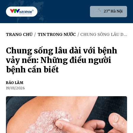
27° Hà Nội
TRANG CHỦ
/
TIN TRONG NƯỚC
/ CHUNG SỐNG LÂU DÀI VỚI BỆNH VẢY NẾN: NHỮNG ĐIỀU NGƯỜI BỆNH CẦN BIẾT
Chung sống lâu dài với bệnh
vảy nến: Những điều người
bệnh cần biết
BẢO LÂM
19/01/2026