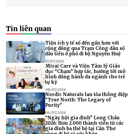
Tin liên quan
Tiện ích y tế số đến gần hơn với
cộng đồng qua Trạm Công dân số
đầu tiên ở phố đi bộ Nguyễn Huệ
17/07/2026
Mirai Care và Viện Tâm lý Giáo
dục “Chạm” hợp tác, hướng tới mô
hình đồng hành đa ngành cho trẻ
tự kỷ
08/07/2026
Nordic Naturals lan tỏa thông điệp
"True North: The Legacy of
Purity"
04/07/2026
“Ngày hội gia đình” Long Châu
2026: Hơn 2.000 thành viên từ các
gia đình ba thế hệ tại Cần Thơ
cùng đi bộ vì sức khỏe