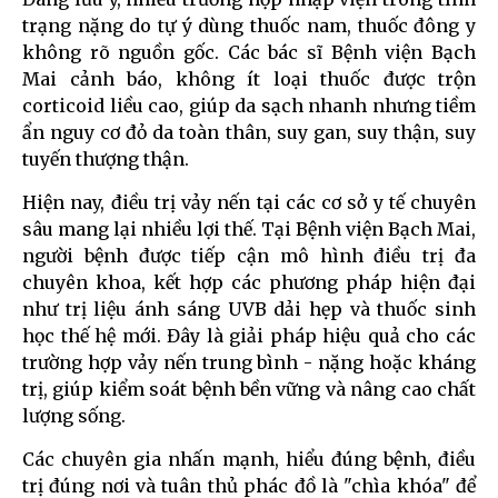
trạng nặng do tự ý dùng thuốc nam, thuốc đông y
không rõ nguồn gốc. Các bác sĩ Bệnh viện Bạch
Mai cảnh báo, không ít loại thuốc được trộn
corticoid liều cao, giúp da sạch nhanh nhưng tiềm
ẩn nguy cơ đỏ da toàn thân, suy gan, suy thận, suy
tuyến thượng thận.
Hiện nay, điều trị vảy nến tại các cơ sở y tế chuyên
sâu mang lại nhiều lợi thế. Tại Bệnh viện Bạch Mai,
người bệnh được tiếp cận mô hình điều trị đa
chuyên khoa, kết hợp các phương pháp hiện đại
như trị liệu ánh sáng UVB dải hẹp và thuốc sinh
học thế hệ mới. Đây là giải pháp hiệu quả cho các
trường hợp vảy nến trung bình - nặng hoặc kháng
trị, giúp kiểm soát bệnh bền vững và nâng cao chất
lượng sống.
Các chuyên gia nhấn mạnh, hiểu đúng bệnh, điều
trị đúng nơi và tuân thủ phác đồ là "chìa khóa" để