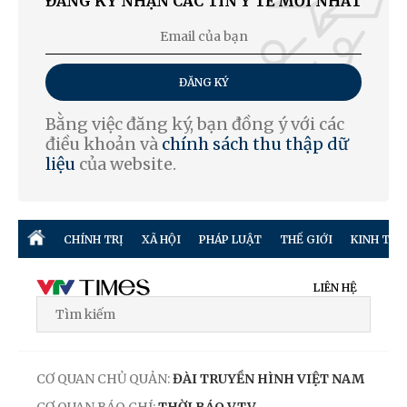
ĐĂNG KÝ NHẬN CÁC TIN Y TẾ MỚI NHẤT
ĐĂNG KÝ
Bằng việc đăng ký, bạn đồng ý với các
điều khoản và
chính sách thu thập dữ
liệu
của website.
CHÍNH TRỊ
XÃ HỘI
PHÁP LUẬT
THẾ GIỚI
KINH TẾ
LIÊN HỆ
CƠ QUAN CHỦ QUẢN:
ĐÀI TRUYỀN HÌNH VIỆT NAM