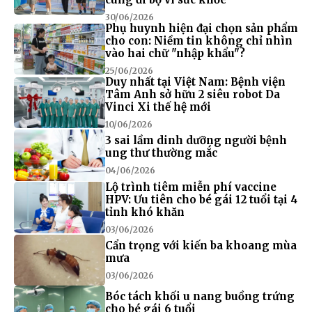
30/06/2026
Phụ huynh hiện đại chọn sản phẩm
cho con: Niềm tin không chỉ nhìn
vào hai chữ "nhập khẩu"?
25/06/2026
Duy nhất tại Việt Nam: Bệnh viện
Tâm Anh sở hữu 2 siêu robot Da
Vinci Xi thế hệ mới
10/06/2026
3 sai lầm dinh dưỡng người bệnh
ung thư thường mắc
04/06/2026
Lộ trình tiêm miễn phí vaccine
HPV: Ưu tiên cho bé gái 12 tuổi tại 4
tỉnh khó khăn
03/06/2026
Cẩn trọng với kiến ba khoang mùa
mưa
03/06/2026
Bóc tách khối u nang buồng trứng
cho bé gái 6 tuổi