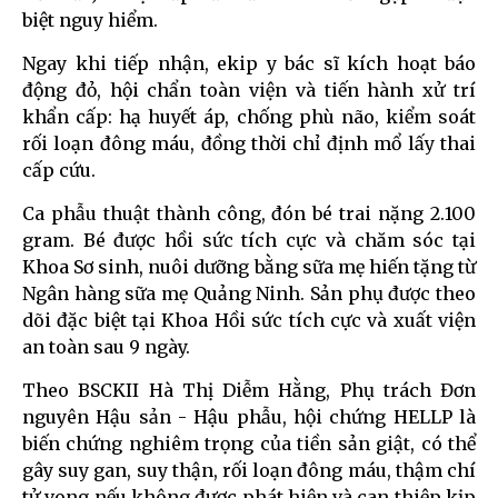
biệt nguy hiểm.
Ngay khi tiếp nhận, ekip y bác sĩ kích hoạt báo
động đỏ, hội chẩn toàn viện và tiến hành xử trí
khẩn cấp: hạ huyết áp, chống phù não, kiểm soát
rối loạn đông máu, đồng thời chỉ định mổ lấy thai
cấp cứu.
Ca phẫu thuật thành công, đón bé trai nặng 2.100
gram. Bé được hồi sức tích cực và chăm sóc tại
Khoa Sơ sinh, nuôi dưỡng bằng sữa mẹ hiến tặng từ
Ngân hàng sữa mẹ Quảng Ninh. Sản phụ được theo
dõi đặc biệt tại Khoa Hồi sức tích cực và xuất viện
an toàn sau 9 ngày.
Theo BSCKII Hà Thị Diễm Hằng, Phụ trách Đơn
nguyên Hậu sản - Hậu phẫu, hội chứng HELLP là
biến chứng nghiêm trọng của tiền sản giật, có thể
gây suy gan, suy thận, rối loạn đông máu, thậm chí
tử vong nếu không được phát hiện và can thiệp kịp