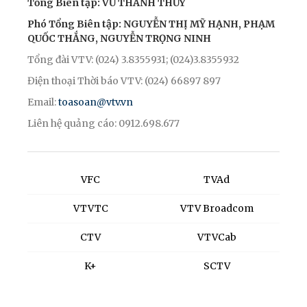
Tổng Biên tập: VŨ THANH THỦY
Phó Tổng Biên tập: NGUYỄN THỊ MỸ HẠNH, PHẠM
QUỐC THẮNG, NGUYỄN TRỌNG NINH
Tổng đài VTV: (024) 3.8355931; (024)3.8355932
Điện thoại Thời báo VTV: (024) 66897 897
Email:
toasoan@vtv.vn
Liên hệ quảng cáo: 0912.698.677
VFC
TVAd
VTVTC
VTV Broadcom
CTV
VTVCab
K+
SCTV