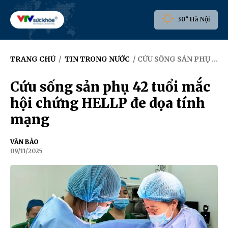
30° Hà Nội
TRANG CHỦ
/
TIN TRONG NƯỚC
/ CỨU SỐNG SẢN PHỤ 42 TUỔI MẮC HỘI CHỨNG HELLP ĐE DỌA TÍNH MẠNG
Cứu sống sản phụ 42 tuổi mắc
hội chứng HELLP đe dọa tính
mạng
VĂN BẢO
09/11/2025