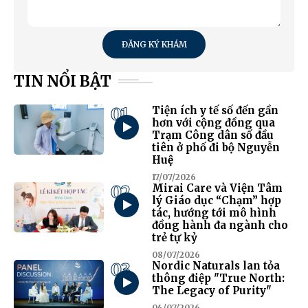
ĐĂNG KÝ KHÁM
TIN NỔI BẬT
01
Tiện ích y tế số đến gần
hơn với cộng đồng qua
Trạm Công dân số đầu
tiên ở phố đi bộ Nguyễn
Huệ
17/07/2026
02
Mirai Care và Viện Tâm
lý Giáo dục “Chạm” hợp
tác, hướng tới mô hình
đồng hành đa ngành cho
trẻ tự kỷ
08/07/2026
03
Nordic Naturals lan tỏa
thông điệp "True North:
The Legacy of Purity"
04/07/2026