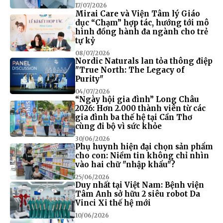
17/07/2026
Mirai Care và Viện Tâm lý Giáo
dục “Chạm” hợp tác, hướng tới mô
hình đồng hành đa ngành cho trẻ
tự kỷ
08/07/2026
Nordic Naturals lan tỏa thông điệp
"True North: The Legacy of
Purity"
04/07/2026
“Ngày hội gia đình” Long Châu
2026: Hơn 2.000 thành viên từ các
gia đình ba thế hệ tại Cần Thơ
cùng đi bộ vì sức khỏe
30/06/2026
Phụ huynh hiện đại chọn sản phẩm
cho con: Niềm tin không chỉ nhìn
vào hai chữ "nhập khẩu"?
25/06/2026
Duy nhất tại Việt Nam: Bệnh viện
Tâm Anh sở hữu 2 siêu robot Da
Vinci Xi thế hệ mới
10/06/2026