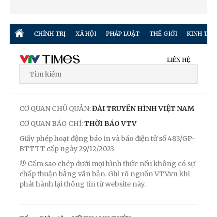
CHÍNH TRỊ
XÃ HỘI
PHÁP LUẬT
THẾ GIỚI
KINH TẾ
LIÊN HỆ
CƠ QUAN CHỦ QUẢN:
ĐÀI TRUYỀN HÌNH VIỆT NAM
CƠ QUAN BÁO CHÍ:
THỜI BÁO VTV
Giấy phép hoạt động báo in và báo điện tử số 483/GP-
BTTTT cấp ngày 29/12/2023
® Cấm sao chép dưới mọi hình thức nếu không có sự
chấp thuận bằng văn bản. Ghi rõ nguồn VTV.vn khi
phát hành lại thông tin từ website này.