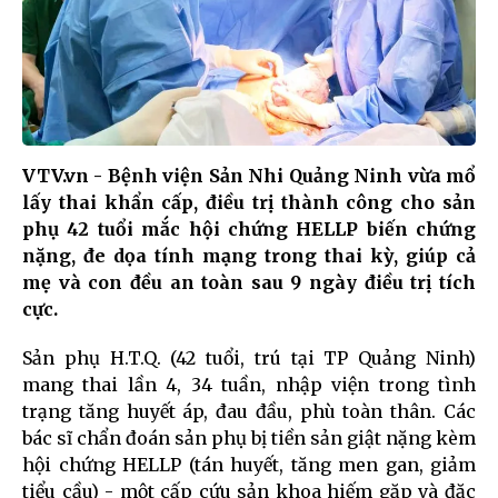
VTV.vn - Bệnh viện Sản Nhi Quảng Ninh vừa mổ
lấy thai khẩn cấp, điều trị thành công cho sản
phụ 42 tuổi mắc hội chứng HELLP biến chứng
nặng, đe dọa tính mạng trong thai kỳ, giúp cả
mẹ và con đều an toàn sau 9 ngày điều trị tích
cực.
Sản phụ H.T.Q. (42 tuổi, trú tại TP Quảng Ninh)
mang thai lần 4, 34 tuần, nhập viện trong tình
trạng tăng huyết áp, đau đầu, phù toàn thân. Các
bác sĩ chẩn đoán sản phụ bị tiền sản giật nặng kèm
hội chứng HELLP (tán huyết, tăng men gan, giảm
tiểu cầu) - một cấp cứu sản khoa hiếm gặp và đặc