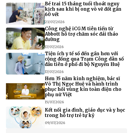
Bé trai 15 tháng tuổi thoát nguy
kịch sau khi bị ong vò vẽ đốt gần
60 vết
23/07/2026
Công nghệ iCGM tiên tiến từ
Abbott hỗ trợ chăm sóc đái tháo
đường
17/07/2026
Tiện ích y tế số đến gần hơn với
cộng đồng qua Trạm Công dân số
đầu tiên ở phố đi bộ Nguyễn Huệ
17/07/2026
Hơn 35 năm kinh nghiệm, bác sĩ
Võ Thị Ngọc Huệ và hành trình
phục hồi vùng kín toàn diện cho
phụ nữ Việt
15/07/2026
Kết nối gia đình, giáo dục và y học
trong hỗ trợ trẻ tự kỷ
09/07/2026