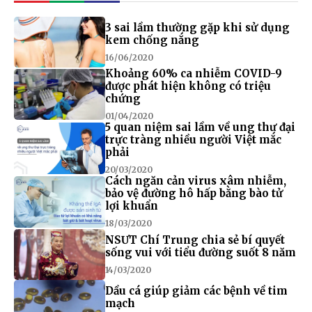
3 sai lầm thường gặp khi sử dụng
kem chống nắng
16/06/2020
Khoảng 60% ca nhiễm COVID-9
được phát hiện không có triệu
chứng
01/04/2020
5 quan niệm sai lầm về ung thư đại
trực tràng nhiều người Việt mắc
phải
20/03/2020
Cách ngăn cản virus xâm nhiễm,
bảo vệ đường hô hấp bằng bào tử
lợi khuẩn
18/03/2020
NSƯT Chí Trung chia sẻ bí quyết
sống vui với tiểu đường suốt 8 năm
14/03/2020
Dầu cá giúp giảm các bệnh về tim
mạch