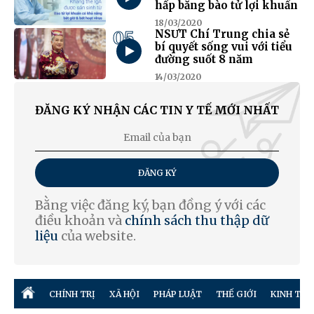
hấp bằng bào tử lợi khuẩn
18/03/2020
05
NSƯT Chí Trung chia sẻ
bí quyết sống vui với tiểu
đường suốt 8 năm
14/03/2020
ĐĂNG KÝ NHẬN CÁC TIN Y TẾ MỚI NHẤT
ĐĂNG KÝ
Bằng việc đăng ký, bạn đồng ý với các
điều khoản và
chính sách thu thập dữ
liệu
của website.
CHÍNH TRỊ
XÃ HỘI
PHÁP LUẬT
THẾ GIỚI
KINH TẾ