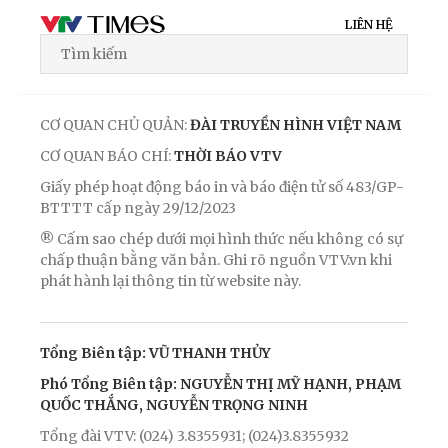
LIÊN HỆ
CƠ QUAN CHỦ QUẢN:
ĐÀI TRUYỀN HÌNH VIỆT NAM
CƠ QUAN BÁO CHÍ:
THỜI BÁO VTV
Giấy phép hoạt động báo in và báo điện tử số 483/GP-
BTTTT cấp ngày 29/12/2023
® Cấm sao chép dưới mọi hình thức nếu không có sự
chấp thuận bằng văn bản. Ghi rõ nguồn VTV.vn khi
phát hành lại thông tin từ website này.
Tổng Biên tập: VŨ THANH THỦY
Phó Tổng Biên tập: NGUYỄN THỊ MỸ HẠNH, PHẠM
QUỐC THẮNG, NGUYỄN TRỌNG NINH
Tổng đài VTV: (024) 3.8355931; (024)3.8355932