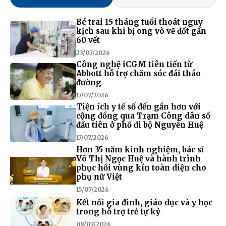
Bé trai 15 tháng tuổi thoát nguy
kịch sau khi bị ong vò vẽ đốt gần
60 vết
23/07/2026
Công nghệ iCGM tiên tiến từ
Abbott hỗ trợ chăm sóc đái tháo
đường
17/07/2026
Tiện ích y tế số đến gần hơn với
cộng đồng qua Trạm Công dân số
đầu tiên ở phố đi bộ Nguyễn Huệ
17/07/2026
Hơn 35 năm kinh nghiệm, bác sĩ
Võ Thị Ngọc Huệ và hành trình
phục hồi vùng kín toàn diện cho
phụ nữ Việt
15/07/2026
Kết nối gia đình, giáo dục và y học
trong hỗ trợ trẻ tự kỷ
09/07/2026