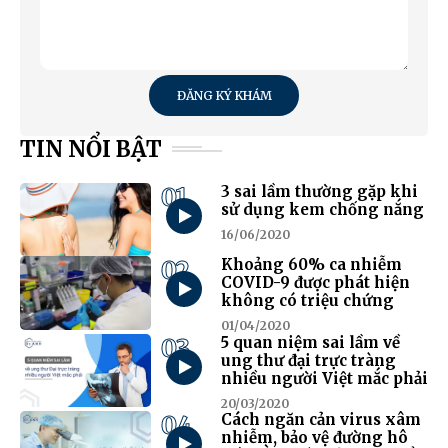
ĐĂNG KÝ KHÁM
TIN NỔI BẬT
01
3 sai lầm thường gặp khi
sử dụng kem chống nắng
16/06/2020
02
Khoảng 60% ca nhiễm
COVID-9 được phát hiện
không có triệu chứng
01/04/2020
03
5 quan niệm sai lầm về
ung thư đại trực tràng
nhiều người Việt mắc phải
20/03/2020
04
Cách ngăn cản virus xâm
nhiễm, bảo vệ đường hô