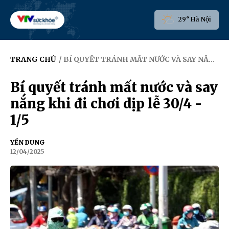
29° Hà Nội
TRANG CHỦ
/ BÍ QUYẾT TRÁNH MẤT NƯỚC VÀ SAY NẮNG KHI ĐI CHƠI DỊP LỄ 30/4 - 1/5
Bí quyết tránh mất nước và say
nắng khi đi chơi dịp lễ 30/4 -
1/5
YẾN DUNG
12/04/2025