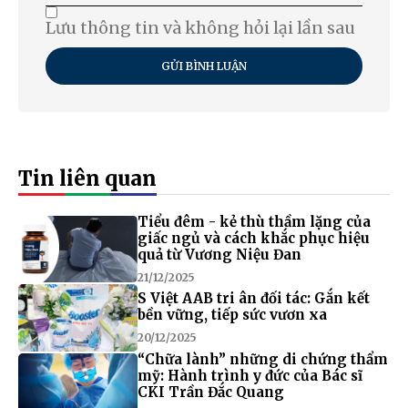
Lưu thông tin và không hỏi lại lần sau
GỬI BÌNH LUẬN
Tin liên quan
Tiểu đêm - kẻ thù thầm lặng của
giấc ngủ và cách khắc phục hiệu
quả từ Vương Niệu Đan
21/12/2025
S Việt AAB tri ân đối tác: Gắn kết
bền vững, tiếp sức vươn xa
20/12/2025
“Chữa lành” những di chứng thẩm
mỹ: Hành trình y đức của Bác sĩ
CKI Trần Đắc Quang