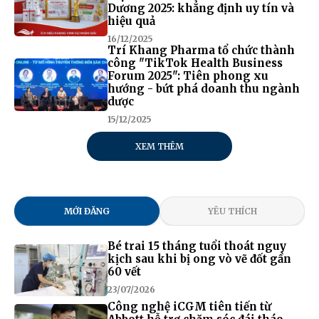
Dương 2025: khẳng định uy tín và
hiệu quả
16/12/2025
Trí Khang Pharma tổ chức thành
công "TikTok Health Business
Forum 2025": Tiên phong xu
hướng - bứt phá doanh thu ngành
dược
15/12/2025
XEM THÊM
MỚI ĐĂNG
YÊU THÍCH
Bé trai 15 tháng tuổi thoát nguy
kịch sau khi bị ong vò vẽ đốt gần
60 vết
23/07/2026
Công nghệ iCGM tiên tiến từ