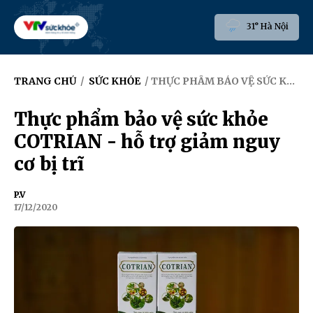
31° Hà Nội
TRANG CHỦ
/
SỨC KHỎE
/ THỰC PHẨM BẢO VỆ SỨC KHỎE COTRIAN - HỖ TRỢ GIẢM NGUY CƠ BỊ TRĨ
Thực phẩm bảo vệ sức khỏe
COTRIAN - hỗ trợ giảm nguy
cơ bị trĩ
P.V
17/12/2020