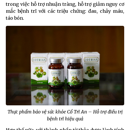
trong việc hỗ trợ nhuận tràng, hỗ trợ giảm nguy cơ
mắc bệnh trĩ với các triệu chứng: đau, chảy máu,
táo bón.
Thực phẩm bảo vệ sức khỏe Cổ Trĩ An – Hỗ trợ điều trị
bệnh trĩ hiệu quả