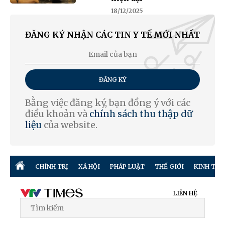
18/12/2025
ĐĂNG KÝ NHẬN CÁC TIN Y TẾ MỚI NHẤT
ĐĂNG KÝ
Bằng việc đăng ký, bạn đồng ý với các
điều khoản và
chính sách thu thập dữ
liệu
của website.
CHÍNH TRỊ
XÃ HỘI
PHÁP LUẬT
THẾ GIỚI
KINH TẾ
LIÊN HỆ