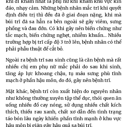
khi đi khám nhất là phụ nữ khi khám khu vực kín
đáo, nhạy cảm. Những bệnh nhân mắc trĩ khi quyết
định điều trị thì đều đã ở giai đoạn nặng, khi mà
búi trĩ đã sa hẳn ra bên ngoài sẽ gây viêm, sưng
phồng và đau đớn. Có khi gây nên biến chứng như
tắc mạch, biến chứng nghẹt, nhiễm khuẩn… Nhiều
trường hợp bị trĩ cấp độ 3 trở lên, bệnh nhân có thể
phải phẫu thuật để cắt bỏ.
Ngoài ra bệnh trĩ sau sinh cũng là căn bệnh mà rất
nhiều chị em phụ nữ mắc phải do sau khi sinh,
tăng áp lực khoang chậu, tụ máu sưng phù tĩnh
mạch ở phần hậu môn, do đó, gây nên bệnh trĩ.
Mặt khác, bệnh trĩ còn xuất hiện do nguyên nhân
như không thường xuyên tập thể dục, thói quen ăn
uống nhiều đồ cay nóng, sử dụng nhiều chất kích
thích, thiếu rau xanh, chất xơ dẫn đến tình trạng
táo bón lâu ngày khiến phần tĩnh mạnh ở khu vực
hậu môn bị giãn gây hậu quả sa búi trĩ.