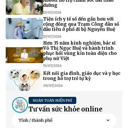
Abbott hỗ trợ chăm sóc đái tháo
đường
17/07/2026
Tiện ích y tế số đến gần hơn với
cộng đồng qua Trạm Công dân số
đầu tiên ở phố đi bộ Nguyễn Huệ
17/07/2026
Hơn 35 năm kinh nghiệm, bác sĩ
Võ Thị Ngọc Huệ và hành trình
phục hồi vùng kín toàn diện cho
phụ nữ Việt
15/07/2026
Kết nối gia đình, giáo dục và y học
trong hỗ trợ trẻ tự kỷ
09/07/2026
HOÀN TOÀN MIỄN PHÍ
Tư vấn sức khỏe online