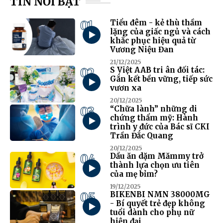
TIN NỔI BẬT
01
Tiểu đêm - kẻ thù thầm
lặng của giấc ngủ và cách
khắc phục hiệu quả từ
Vương Niệu Đan
21/12/2025
02
S Việt AAB tri ân đối tác:
Gắn kết bền vững, tiếp sức
vươn xa
20/12/2025
03
“Chữa lành” những di
chứng thẩm mỹ: Hành
trình y đức của Bác sĩ CKI
Trần Đắc Quang
20/12/2025
04
Dầu ăn dặm Mămmy trở
thành lựa chọn ưu tiên
của mẹ bỉm?
19/12/2025
05
BIKENBI NMN 38000MG
- Bí quyết trẻ đẹp không
tuổi dành cho phụ nữ
hiện đại