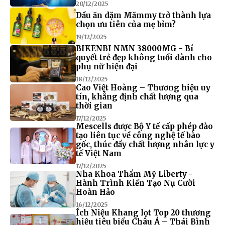
20/12/2025
Dầu ăn dặm Mămmy trở thành lựa
chọn ưu tiên của mẹ bỉm?
19/12/2025
BIKENBI NMN 38000MG - Bí
quyết trẻ đẹp không tuổi dành cho
phụ nữ hiện đại
18/12/2025
Cao Việt Hoàng – Thương hiệu uy
tín, khẳng định chất lượng qua
thời gian
17/12/2025
Mescells được Bộ Y tế cấp phép đào
tạo liên tục về công nghệ tế bào
gốc, thúc đẩy chất lượng nhân lực y
tế Việt Nam
17/12/2025
Nha Khoa Thẩm Mỹ Liberty -
Hành Trình Kiến Tạo Nụ Cười
Hoàn Hảo
16/12/2025
Ích Niệu Khang lọt Top 20 thương
hiệu tiêu biểu Châu Á – Thái Bình