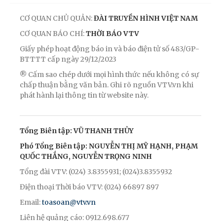
CƠ QUAN CHỦ QUẢN:
ĐÀI TRUYỀN HÌNH VIỆT NAM
CƠ QUAN BÁO CHÍ:
THỜI BÁO VTV
Giấy phép hoạt động báo in và báo điện tử số 483/GP-
BTTTT cấp ngày 29/12/2023
® Cấm sao chép dưới mọi hình thức nếu không có sự
chấp thuận bằng văn bản. Ghi rõ nguồn VTV.vn khi
phát hành lại thông tin từ website này.
Tổng Biên tập: VŨ THANH THỦY
Phó Tổng Biên tập: NGUYỄN THỊ MỸ HẠNH, PHẠM
QUỐC THẮNG, NGUYỄN TRỌNG NINH
Tổng đài VTV: (024) 3.8355931; (024)3.8355932
Điện thoại Thời báo VTV: (024) 66897 897
Email:
toasoan@vtv.vn
Liên hệ quảng cáo: 0912.698.677