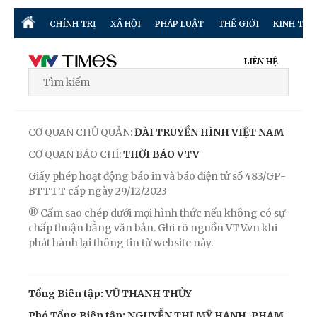
CHÍNH TRỊ
XÃ HỘI
PHÁP LUẬT
THẾ GIỚI
KINH TẾ
LIÊN HỆ
CƠ QUAN CHỦ QUẢN:
ĐÀI TRUYỀN HÌNH VIỆT NAM
CƠ QUAN BÁO CHÍ:
THỜI BÁO VTV
Giấy phép hoạt động báo in và báo điện tử số 483/GP-
BTTTT cấp ngày 29/12/2023
® Cấm sao chép dưới mọi hình thức nếu không có sự
chấp thuận bằng văn bản. Ghi rõ nguồn VTV.vn khi
phát hành lại thông tin từ website này.
Tổng Biên tập: VŨ THANH THỦY
Phó Tổng Biên tập: NGUYỄN THỊ MỸ HẠNH, PHẠM