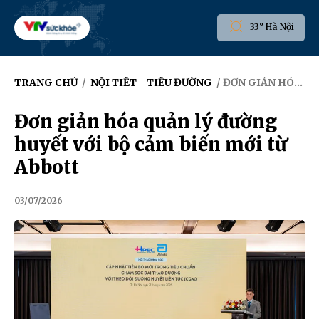
33° Hà Nội
TRANG CHỦ
/
NỘI TIẾT - TIỂU ĐƯỜNG
/ ĐƠN GIẢN HÓA QUẢN LÝ ĐƯỜNG HUYẾT VỚI BỘ CẢM BIẾN MỚI TỪ ABBOTT
Đơn giản hóa quản lý đường
huyết với bộ cảm biến mới từ
Abbott
03/07/2026