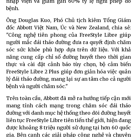
nhập viện và giảm gần 60% tỷ lệ nghỉ phép do
bệnh.
Ông Douglas Kuo, Phó Chủ tịch kiêm Tổng Giám
đốc Abbott Việt Nam, Úc và New Zealand, chia sẻ:
"Công nghệ tiên phong của FreeStyle Libre giúp
người mắc đái tháo đường đưa ra quyết định chăm
sóc sức khỏe phù hợp dựa trên dữ liệu. Với khả
năng cung cấp chỉ số đường huyết theo thời gian
thực và cài đặt cảnh báo tùy chọn, bộ cảm biến
FreeStyle Libre 2 Plus giúp đơn giản hóa việc quản
lý đái tháo đường, mang lại sự an tâm cho cả người
bệnh và người chăm sóc."
Trên toàn cầu, Abbott đã mở ra hướng tiếp cận mới
mang tính cách mạng trong chăm sóc đái tháo
đường với danh mục hệ thống theo dõi đường huyết
liên tục FreeStyle Libre tiên tiến thế giới, hiện đang
được khoảng 8 triệu người sử dụng tại hơn 60 quốc
gia. Bên cạnh các giải pháp công nghệ và chuyên