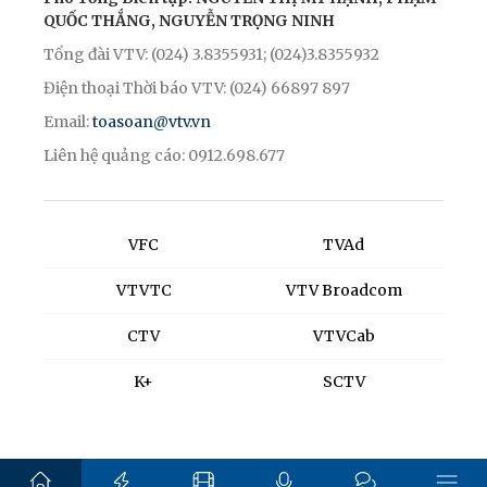
QUỐC THẮNG, NGUYỄN TRỌNG NINH
Tổng đài VTV: (024) 3.8355931; (024)3.8355932
Điện thoại Thời báo VTV: (024) 66897 897
Email:
toasoan@vtv.vn
Liên hệ quảng cáo: 0912.698.677
VFC
TVAd
VTVTC
VTV Broadcom
CTV
VTVCab
K+
SCTV