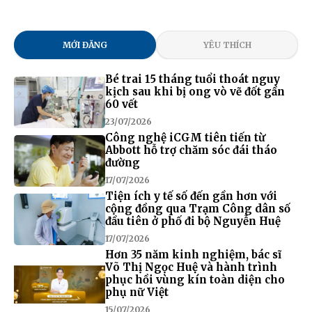
MỚI ĐĂNG
YÊU THÍCH
Bé trai 15 tháng tuổi thoát nguy
kịch sau khi bị ong vò vẽ đốt gần
60 vết
23/07/2026
Công nghệ iCGM tiên tiến từ
Abbott hỗ trợ chăm sóc đái tháo
đường
17/07/2026
Tiện ích y tế số đến gần hơn với
cộng đồng qua Trạm Công dân số
đầu tiên ở phố đi bộ Nguyễn Huệ
17/07/2026
Hơn 35 năm kinh nghiệm, bác sĩ
Võ Thị Ngọc Huệ và hành trình
phục hồi vùng kín toàn diện cho
phụ nữ Việt
15/07/2026