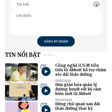
ĐĂNG KÝ KHÁM
TIN NỔI BẬT
01
Công nghệ iCGM tiên
tiến từ Abbott hỗ trợ chăm
sóc đái tháo đường
17/07/2026
02
Đơn giản hóa quản lý
đường huyết với bộ cảm
biến mới từ Abbott
03/07/2026
03
Đừng chủ quan sau đái
tháo đường thai kỳ