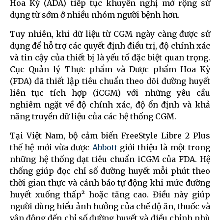
Hoa Kỳ (ADA) tiếp tục khuyến nghị mở rộng sử
dụng từ sớm ở nhiều nhóm người bệnh hơn.
Tuy nhiên, khi dữ liệu từ CGM ngày càng được sử
dụng để hỗ trợ các quyết định điều trị, độ chính xác
và tin cậy của thiết bị là yếu tố đặc biệt quan trọng.
Cục Quản lý Thực phẩm và Dược phẩm Hoa Kỳ
(FDA) đã thiết lập tiêu chuẩn theo dõi đường huyết
liên tục tích hợp (iCGM) với những yêu cầu
nghiêm ngặt về độ chính xác, độ ổn định và khả
năng truyền dữ liệu của các hệ thống CGM.
Tại Việt Nam, bộ cảm biến FreeStyle Libre 2 Plus
thế hệ mới vừa được
Abbott
giới thiệu là một trong
những hệ thống đạt tiêu chuẩn iCGM của FDA. Hệ
thống giúp đọc chỉ số đường huyết mỗi phút theo
thời gian thực và cảnh báo tự động khi mức đường
huyết xuống thấp² hoặc tăng cao. Điều này giúp
người dùng hiểu ảnh hưởng của chế độ ăn, thuốc và
vận động đến chỉ số đường huyết và điều chỉnh phù