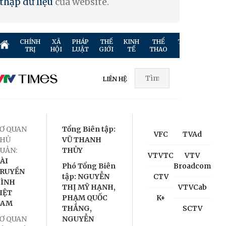
thập dữ liệu
của website.
CHÍNH
XÃ
PHÁP
THẾ
KINH
THỂ
TRUYỀN
GIẢ
TRỊ
HỘI
LUẬT
GIỚI
TẾ
THAO
HÌNH
TR
LIÊN HỆ
Ơ QUAN
Tổng Biên tập:
VFC
TVAd
HỦ
VŨ THANH
UẢN:
THỦY
VTVTC
VTV
ÀI
Phó Tổng Biên
Broadcom
RUYỀN
tập: NGUYỄN
CTV
ÌNH
THỊ MỸ HẠNH,
VTVCab
IỆT
PHẠM QUỐC
K+
NAM
THẮNG,
SCTV
Ơ QUAN
NGUYỄN