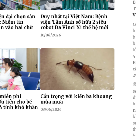
B
T
V
n đại chọn sản
Duy nhất tại Việt Nam: Bệnh
: Niềm tin
viện Tâm Anh sở hữu 2 siêu
G
n vào hai chữ
robot Da Vinci Xi thế hệ mới
h
10/06/2026
b
b
t
4
B
c
2
®
s
 miễn phí
Cẩn trọng với kiến ba khoang
d
Ưu tiên cho bé
mùa mưa
h
i 4 tỉnh khó khăn
03/06/2026
n
k
s
t
b