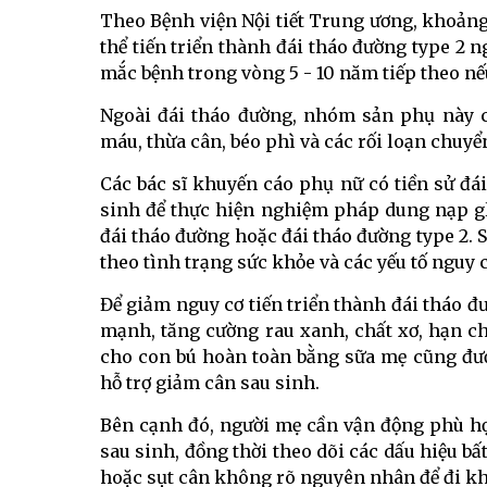
Theo Bệnh viện Nội tiết Trung ương, khoảng
thể tiến triển thành đái tháo đường type 2 
mắc bệnh trong vòng 5 - 10 năm tiếp theo nế
Ngoài đái tháo đường, nhóm sản phụ này c
máu, thừa cân, béo phì và các rối loạn chuyể
Các bác sĩ khuyến cáo phụ nữ có tiền sử đái
sinh để thực hiện nghiệm pháp dung nạp g
đái tháo đường hoặc đái tháo đường type 2. S
theo tình trạng sức khỏe và các yếu tố nguy c
Để giảm nguy cơ tiến triển thành đái tháo đ
mạnh, tăng cường rau xanh, chất xơ, hạn ch
cho con bú hoàn toàn bằng sữa mẹ cũng đư
hỗ trợ giảm cân sau sinh.
Bên cạnh đó, người mẹ cần vận động phù hợp
sau sinh, đồng thời theo dõi các dấu hiệu bấ
hoặc sụt cân không rõ nguyên nhân để đi kh