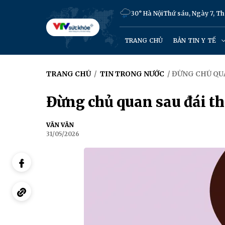
30° Hà Nội
Thứ sáu, Ngày 7, T
TRANG CHỦ
BẢN TIN Y TẾ
TRANG CHỦ
/
TIN TRONG NƯỚC
/ ĐỪNG CHỦ QU
Đừng chủ quan sau đái th
VĂN VĂN
31/05/2026