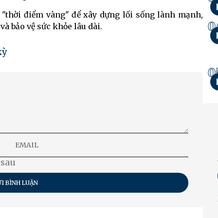
à "thời điểm vàng" để xây dựng lối sống lành mạnh,
0
à bảo vệ sức khỏe lâu dài.
kỳ
0
 sau
I BÌNH LUẬN