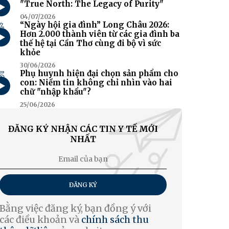
"True North: The Legacy of Purity"
04/07/2026
4
“Ngày hội gia đình” Long Châu 2026:
Hơn 2.000 thành viên từ các gia đình ba
thế hệ tại Cần Thơ cùng đi bộ vì sức
khỏe
30/06/2026
5
Phụ huynh hiện đại chọn sản phẩm cho
con: Niềm tin không chỉ nhìn vào hai
chữ "nhập khẩu"?
25/06/2026
ĐĂNG KÝ NHẬN CÁC TIN Y TẾ MỚI
NHẤT
ĐĂNG KÝ
Bằng việc đăng ký, bạn đồng ý với
các điều khoản và
chính sách thu