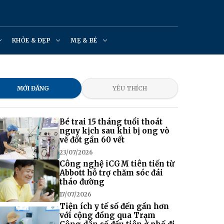
KHỎE & ĐẸP
MẸ & BÉ
MỚI ĐĂNG
YÊU THÍCH
Bé trai 15 tháng tuổi thoát
nguy kịch sau khi bị ong vò
vẽ đốt gần 60 vết
23/07/2026
Công nghệ iCGM tiên tiến từ
Abbott hỗ trợ chăm sóc đái
tháo đường
17/07/2026
Tiện ích y tế số đến gần hơn
với cộng đồng qua Trạm