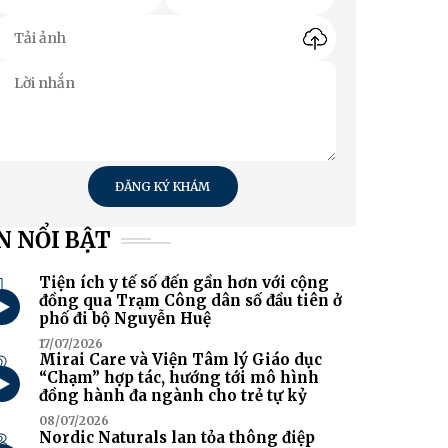
ĐĂNG KÝ KHÁM
N NỔI BẬT
1
Tiện ích y tế số đến gần hơn với cộng
đồng qua Trạm Công dân số đầu tiên ở
phố đi bộ Nguyễn Huệ
17/07/2026
2
Mirai Care và Viện Tâm lý Giáo dục
“Chạm” hợp tác, hướng tới mô hình
đồng hành đa ngành cho trẻ tự kỷ
08/07/2026
3
Nordic Naturals lan tỏa thông điệp