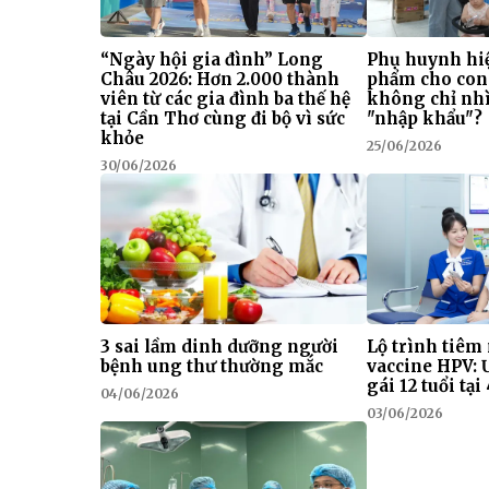
“Ngày hội gia đình” Long
Phụ huynh hiệ
Châu 2026: Hơn 2.000 thành
phẩm cho con
viên từ các gia đình ba thế hệ
không chỉ nhì
tại Cần Thơ cùng đi bộ vì sức
"nhập khẩu"?
khỏe
25/06/2026
30/06/2026
3 sai lầm dinh dưỡng người
Lộ trình tiêm
bệnh ung thư thường mắc
vaccine HPV: 
gái 12 tuổi tạ
04/06/2026
03/06/2026