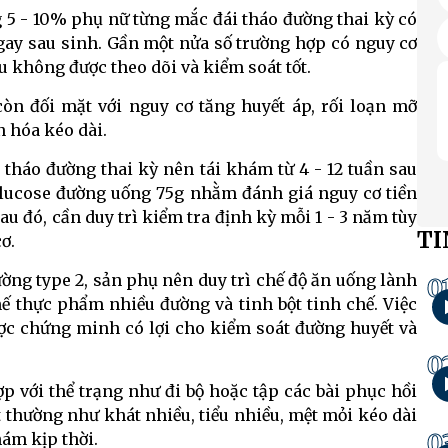
 5 - 10% phụ nữ từng mắc đái tháo đường thai kỳ có
ngay sau sinh. Gần một nửa số trường hợp có nguy cơ
u không được theo dõi và kiểm soát tốt.
òn đối mặt với nguy cơ tăng huyết áp, rối loạn mỡ
n hóa kéo dài.
 tháo đường thai kỳ nên tái khám từ 4 - 12 tuần sau
lucose đường uống 75g nhằm đánh giá nguy cơ tiền
au đó, cần duy trì kiểm tra định kỳ mỗi 1 - 3 năm tùy
TI
ơ.
ường type 2, sản phụ nên duy trì chế độ ăn uống lành
0
ế thực phẩm nhiều đường và tinh bột tinh chế. Việc
ợc chứng minh có lợi cho kiểm soát đường huyết và
0
 với thể trạng như đi bộ hoặc tập các bài phục hồi
t thường như khát nhiều, tiểu nhiều, mệt mỏi kéo dài
0
ám kịp thời.