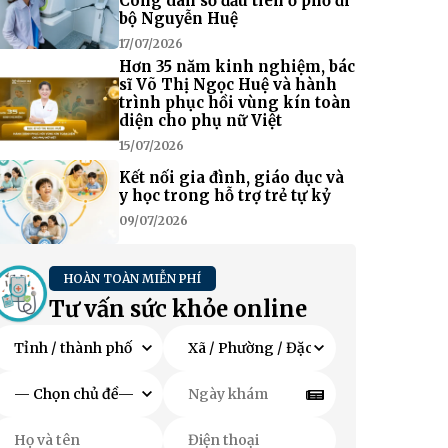
Công dân số đầu tiên ở phố đi
bộ Nguyễn Huệ
17/07/2026
Hơn 35 năm kinh nghiệm, bác
sĩ Võ Thị Ngọc Huệ và hành
trình phục hồi vùng kín toàn
diện cho phụ nữ Việt
15/07/2026
Kết nối gia đình, giáo dục và
y học trong hỗ trợ trẻ tự kỷ
09/07/2026
HOÀN TOÀN MIỄN PHÍ
Tư vấn sức khỏe online