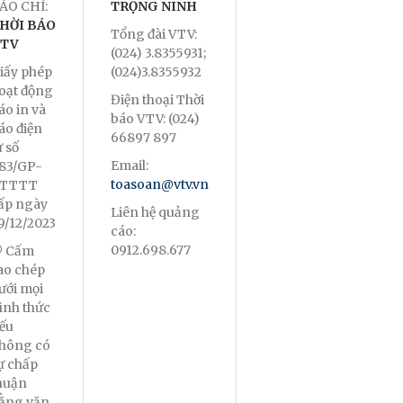
ÁO CHÍ:
TRỌNG NINH
HỜI BÁO
Tổng đài VTV:
TV
(024) 3.8355931;
iấy phép
(024)3.8355932
oạt động
Điện thoại Thời
áo in và
báo VTV: (024)
áo điện
66897 897
ử số
Email:
83/GP-
toasoan@vtv.vn
TTTT
ấp ngày
Liên hệ quảng
9/12/2023
cáo:
0912.698.677
 Cấm
ao chép
ưới mọi
ình thức
ếu
hông có
ự chấp
huận
ằng văn