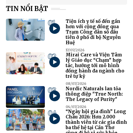
TIN NỔI BẬT
01
Tiện ích y tế số đến gần
hơn với cộng đồng qua
Trạm Công dân số đầu
tiên ở phố đi bộ Nguyễn
Huệ
17/07/2026
02
Mirai Care và Viện Tâm
lý Giáo dục “Chạm” hợp
tác, hướng tới mô hình
đồng hành đa ngành cho
trẻ tự kỷ
08/07/2026
03
Nordic Naturals lan tỏa
thông điệp "True North:
The Legacy of Purity"
04/07/2026
04
“Ngày hội gia đình” Long
Châu 2026: Hơn 2.000
thành viên từ các gia đình
ba thế hệ tại Cần Thơ
cùng đi bộ vì sức khỏe