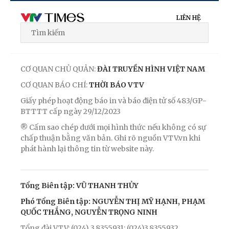
LIÊN HỆ
CƠ QUAN CHỦ QUẢN:
ĐÀI TRUYỀN HÌNH VIỆT NAM
CƠ QUAN BÁO CHÍ:
THỜI BÁO VTV
Giấy phép hoạt động báo in và báo điện tử số 483/GP-
BTTTT cấp ngày 29/12/2023
® Cấm sao chép dưới mọi hình thức nếu không có sự
chấp thuận bằng văn bản. Ghi rõ nguồn VTV.vn khi
phát hành lại thông tin từ website này.
Tổng Biên tập: VŨ THANH THỦY
Phó Tổng Biên tập: NGUYỄN THỊ MỸ HẠNH, PHẠM
QUỐC THẮNG, NGUYỄN TRỌNG NINH
Tổng đài VTV: (024) 3.8355931; (024)3.8355932