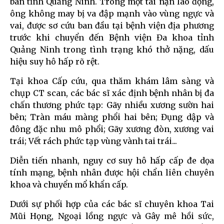
bàn tỉnh Quảng Ninh. Trong một tai nạn lao động,
ông không may bị va đập mạnh vào vùng ngực và
vai, được sơ cứu ban đầu tại bệnh viện địa phương
trước khi chuyển đến Bệnh viện Đa khoa tỉnh
Quảng Ninh trong tình trạng khó thở nặng, dấu
hiệu suy hô hấp rõ rệt.
Tại khoa Cấp cứu, qua thăm khám lâm sàng và
chụp CT scan, các bác sĩ xác định bệnh nhân bị đa
chấn thương phức tạp: Gãy nhiều xương sườn hai
bên; Tràn máu màng phổi hai bên; Đụng dập và
đông đặc nhu mô phổi; Gãy xương đòn, xương vai
trái; Vết rách phức tạp vùng vành tai trái...
Diễn tiến nhanh, nguy cơ suy hô hấp cấp đe dọa
tính mạng, bệnh nhân được hội chẩn liên chuyên
khoa và chuyển mổ khẩn cấp.
Dưới sự phối hợp của các bác sĩ chuyên khoa Tai
Mũi Họng, Ngoại lồng ngực và Gây mê hồi sức,