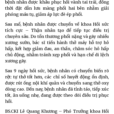
bệnh nhân được khâu phục hồi vành tai trái, đồng
thời đặt dẫn lưu màng phổi hai bên nhằm giải
phóng máu tụ, giảm áp lực đè ép phổi.
Sau mổ, bệnh nhân được chuyển về khoa Hồi sức
tích cực – Thận nhân tạo để tiếp tục điều trị
chuyên sâu. Do tổn thương phổi nặng và gãy nhiều
xương sườn, bác sĩ tiến hành thở máy hỗ trợ hô
hấp, kết hợp giảm đau, an thần, chăm sóc hô hấp
chủ động, nhằm tránh xẹp phổi và hạn chế di lệch
xương gãy.
Sau 9 ngày hồi sức, bệnh nhân có chuyển biến rõ
rệt: tự thở tốt hơn, các chỉ số huyết động ổn định,
được rút ống nội khí quản và chuyển sang thở oxy
dòng cao. Đến nay, bệnh nhân đã tỉnh táo, tiếp xúc
tốt, ăn uống nhẹ, đang được theo dõi điều trị phục
hồi.
BS.CKI Lê Quang Khương – Phó Trưởng khoa Hồi