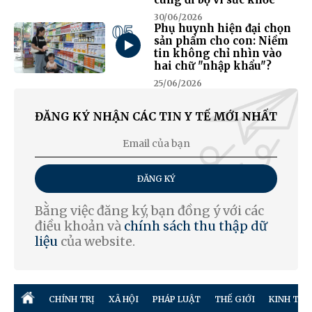
30/06/2026
05
Phụ huynh hiện đại chọn
sản phẩm cho con: Niềm
tin không chỉ nhìn vào
hai chữ "nhập khẩu"?
25/06/2026
ĐĂNG KÝ NHẬN CÁC TIN Y TẾ MỚI NHẤT
ĐĂNG KÝ
Bằng việc đăng ký, bạn đồng ý với các
điều khoản và
chính sách thu thập dữ
liệu
của website.
CHÍNH TRỊ
XÃ HỘI
PHÁP LUẬT
THẾ GIỚI
KINH TẾ