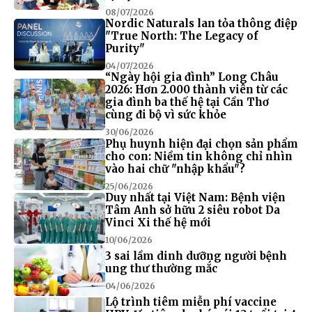
08/07/2026
Nordic Naturals lan tỏa thông điệp
"True North: The Legacy of
Purity"
04/07/2026
“Ngày hội gia đình” Long Châu
2026: Hơn 2.000 thành viên từ các
gia đình ba thế hệ tại Cần Thơ
cùng đi bộ vì sức khỏe
30/06/2026
Phụ huynh hiện đại chọn sản phẩm
cho con: Niềm tin không chỉ nhìn
vào hai chữ "nhập khẩu"?
25/06/2026
Duy nhất tại Việt Nam: Bệnh viện
Tâm Anh sở hữu 2 siêu robot Da
Vinci Xi thế hệ mới
10/06/2026
3 sai lầm dinh dưỡng người bệnh
ung thư thường mắc
04/06/2026
Lộ trình tiêm miễn phí vaccine