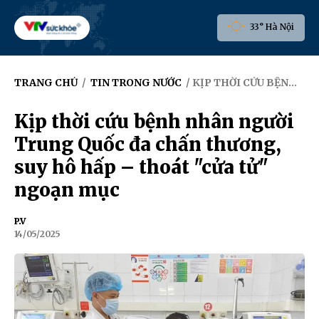
33° Hà Nội
TRANG CHỦ
/
TIN TRONG NƯỚC
/ KỊP THỜI CỨU BỆNH NHÂN NGƯỜI TRUNG QUỐC ĐA CHẤN THƯƠNG, SUY HÔ HẤP – THOÁT "CỬA TỬ" NGOẠN MỤC
Kịp thời cứu bệnh nhân người
Trung Quốc đa chấn thương,
suy hô hấp – thoát "cửa tử"
ngoạn mục
P.V
14/05/2025