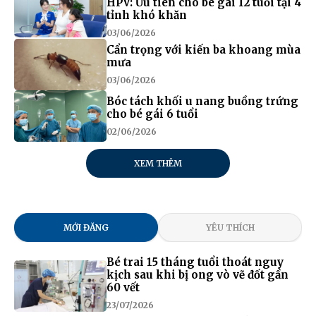
HPV: Ưu tiên cho bé gái 12 tuổi tại 4
tỉnh khó khăn
03/06/2026
Cẩn trọng với kiến ba khoang mùa
mưa
03/06/2026
Bóc tách khối u nang buồng trứng
cho bé gái 6 tuổi
02/06/2026
XEM THÊM
MỚI ĐĂNG
YÊU THÍCH
Bé trai 15 tháng tuổi thoát nguy
kịch sau khi bị ong vò vẽ đốt gần
60 vết
23/07/2026