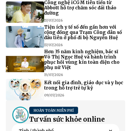
Công nghệ iCGM tiên tiến từ
Abbott hỗ trợ chăm sóc đái tháo
đường
17/07/2026
Tiện ích y tế số đến gần hơn với
cộng đồng qua Trạm Công dân số
đầu tiên ở phố đi bộ Nguyễn Huệ
17/07/2026
Hơn 35 năm kinh nghiệm, bác sĩ
Võ Thị Ngọc Huệ và hành trình
phục hồi vùng kín toàn diện cho
phụ nữ Việt
15/07/2026
Kết nối gia đình, giáo dục và y học
trong hỗ trợ trẻ tự kỷ
09/07/2026
HOÀN TOÀN MIỄN PHÍ
Tư vấn sức khỏe online