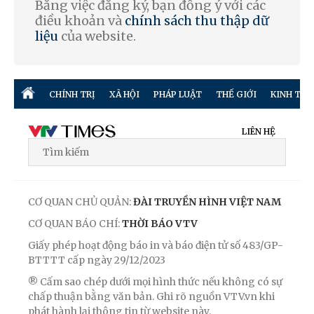
Bằng việc đăng ký, bạn đồng ý với các
điều khoản và
chính sách thu thập dữ
liệu
của website.
CHÍNH TRỊ
XÃ HỘI
PHÁP LUẬT
THẾ GIỚI
KINH TẾ
LIÊN HỆ
CƠ QUAN CHỦ QUẢN:
ĐÀI TRUYỀN HÌNH VIỆT NAM
CƠ QUAN BÁO CHÍ:
THỜI BÁO VTV
Giấy phép hoạt động báo in và báo điện tử số 483/GP-
BTTTT cấp ngày 29/12/2023
® Cấm sao chép dưới mọi hình thức nếu không có sự
chấp thuận bằng văn bản. Ghi rõ nguồn VTV.vn khi
phát hành lại thông tin từ website này.