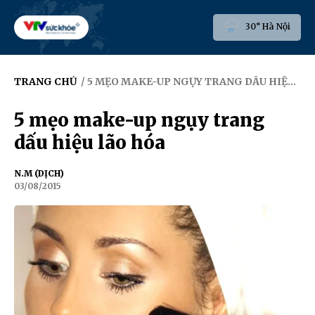
30° Hà Nội
TRANG CHỦ
/ 5 MẸO MAKE-UP NGỤY TRANG DẤU HIỆU LÃO HÓA
5 mẹo make-up ngụy trang
dấu hiệu lão hóa
N.M (DỊCH)
03/08/2015