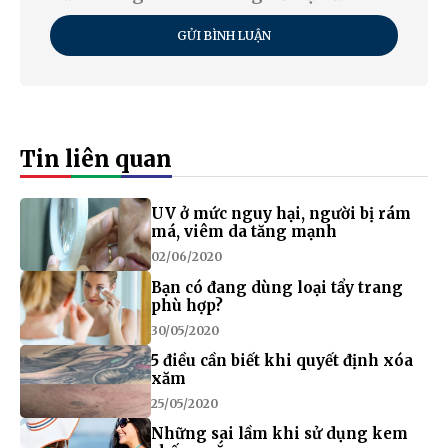
GỬI BÌNH LUẬN
Tin liên quan
UV ở mức nguy hại, người bị rám
má, viêm da tăng mạnh
02/06/2020
Bạn có đang dùng loại tẩy trang
phù hợp?
30/05/2020
5 điều cần biết khi quyết định xóa
xăm
25/05/2020
Những sai lầm khi sử dụng kem