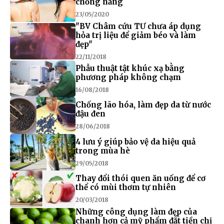
chống nắng
23/05/2020
"BV Châm cứu TƯ chưa áp dụng
hỏa trị liệu để giảm béo và làm
đẹp"
22/11/2018
Phẫu thuật tật khúc xạ bằng
phương pháp không chạm
16/08/2018
Chống lão hóa, làm đẹp da từ nước
đậu đen
28/06/2018
4 lưu ý giúp bảo vệ da hiệu quả
trong mùa hè
29/05/2018
Thay đổi thói quen ăn uống để cơ
thể có mùi thơm tự nhiên
20/03/2018
Những công dụng làm đẹp của
chanh hơn cả mỹ phẩm đắt tiền chị