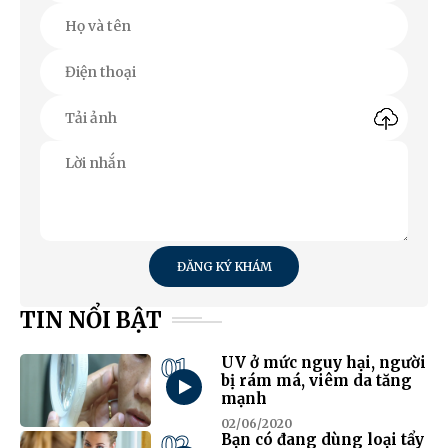
ĐĂNG KÝ KHÁM
TIN NỔI BẬT
01
UV ở mức nguy hại, người
bị rám má, viêm da tăng
mạnh
02/06/2020
02
Bạn có đang dùng loại tẩy