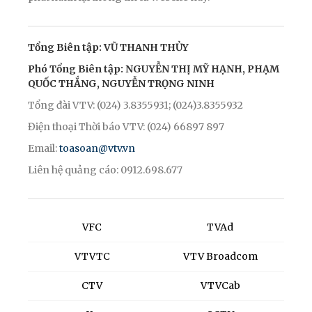
Tổng Biên tập: VŨ THANH THỦY
Phó Tổng Biên tập: NGUYỄN THỊ MỸ HẠNH, PHẠM
QUỐC THẮNG, NGUYỄN TRỌNG NINH
Tổng đài VTV: (024) 3.8355931; (024)3.8355932
Điện thoại Thời báo VTV: (024) 66897 897
Email:
toasoan@vtv.vn
Liên hệ quảng cáo: 0912.698.677
VFC
TVAd
VTVTC
VTV Broadcom
CTV
VTVCab