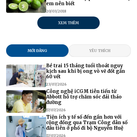
em nên biết
20/03/2018
XEM THÊM
MỚI ĐĂNG
YÊU THÍCH
Bé trai 15 tháng tuổi thoát nguy
kịch sau khi bị ong vò vẽ đốt gần
60 vết
23/07/2026
Công nghệ iCGM tiên tiến từ
Abbott hỗ trợ chăm sóc đái tháo
đường
17/07/2026
Tiện ích y tế số đến gần hơn với
cộng đồng qua Trạm Công dân số
đầu tiên ở phố đi bộ Nguyễn Huệ
17/07/2026