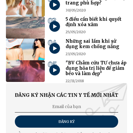
trang phù hợp?
30/05/2020
03
5 điều cần biết khi quyết
định xóa xăm
25/05/2020
04
Những sai lầm khi sử
dụng kem chống nắng
23/05/2020
05
"BV Châm cứu TƯ chưa áp
dụng hỏa trị liệu để giảm
béo và làm đẹp"
22/11/2018
ĐĂNG KÝ NHẬN CÁC TIN Y TẾ MỚI NHẤT
ĐĂNG KÝ