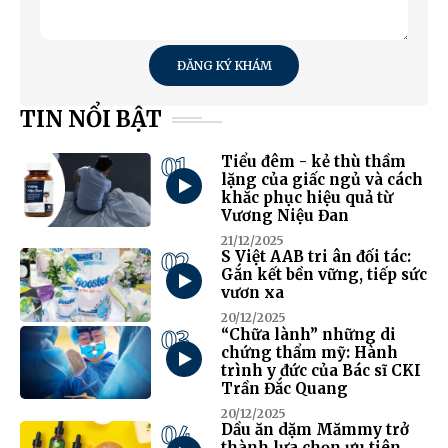
ĐĂNG KÝ KHÁM
TIN NỔI BẬT
01
Tiểu đêm - kẻ thù thầm
lặng của giấc ngủ và cách
khắc phục hiệu quả từ
Vương Niệu Đan
21/12/2025
02
S Việt AAB tri ân đối tác:
Gắn kết bền vững, tiếp sức
vươn xa
20/12/2025
03
“Chữa lành” những di
chứng thẩm mỹ: Hành
trình y đức của Bác sĩ CKI
Trần Đắc Quang
20/12/2025
04
Dầu ăn dặm Mămmy trở
thành lựa chọn ưu tiên