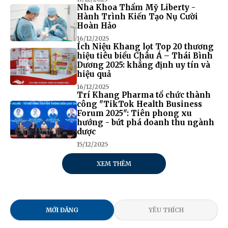
Nha Khoa Thẩm Mỹ Liberty -
Hành Trình Kiến Tạo Nụ Cười
Hoàn Hảo
16/12/2025
Ích Niệu Khang lọt Top 20 thương
hiệu tiêu biểu Châu Á – Thái Bình
Dương 2025: khẳng định uy tín và
hiệu quả
16/12/2025
Trí Khang Pharma tổ chức thành
công "TikTok Health Business
Forum 2025": Tiên phong xu
hướng - bứt phá doanh thu ngành
dược
15/12/2025
XEM THÊM
MỚI ĐĂNG
YÊU THÍCH