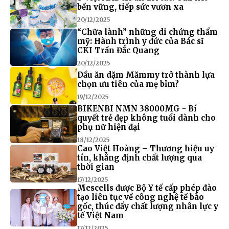
bền vững, tiếp sức vươn xa
20/12/2025
“Chữa lành” những di chứng thẩm
mỹ: Hành trình y đức của Bác sĩ
CKI Trần Đắc Quang
20/12/2025
Dầu ăn dặm Mămmy trở thành lựa
chọn ưu tiên của mẹ bỉm?
19/12/2025
BIKENBI NMN 38000MG - Bí
quyết trẻ đẹp không tuổi dành cho
phụ nữ hiện đại
18/12/2025
Cao Việt Hoàng – Thương hiệu uy
tín, khẳng định chất lượng qua
thời gian
17/12/2025
Mescells được Bộ Y tế cấp phép đào
tạo liên tục về công nghệ tế bào
gốc, thúc đẩy chất lượng nhân lực y
tế Việt Nam
17/12/2025