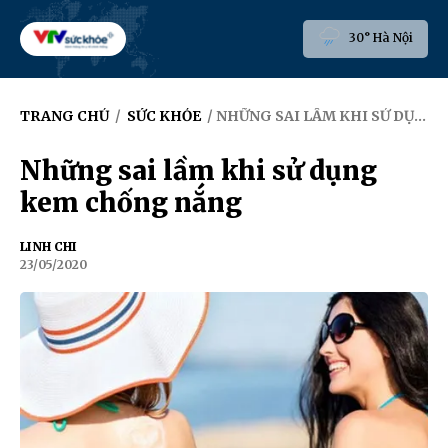
30° Hà Nội
TRANG CHỦ
/
SỨC KHỎE
/ NHỮNG SAI LẦM KHI SỬ DỤNG KEM CHỐNG NẮNG
Những sai lầm khi sử dụng
kem chống nắng
LINH CHI
23/05/2020