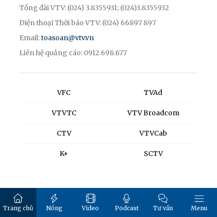
Tổng đài VTV: (024) 3.8355931; (024)3.8355932
Điện thoại Thời báo VTV: (024) 66897 897
Email:
toasoan@vtv.vn
Liên hệ quảng cáo: 0912.698.677
VFC
TVAd
VTVTC
VTV Broadcom
CTV
VTVCab
K+
SCTV
Trang chủ
Nóng
Video
Podcast
Tư vấn
Menu