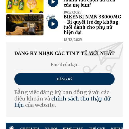
của mẹ bỉm?
19/12/2025
05
BIKENBI NMN 38000MG
- Bí quyết trẻ đẹp không
tuổi dành cho phụ nữ
hiện đại
18/12/2025
ĐĂNG KÝ NHẬN CÁC TIN Y TẾ MỚI NHẤT
ĐĂNG KÝ
Bằng việc đăng ký, bạn đồng ý với các
điều khoản và
chính sách thu thập dữ
liệu
của website.
CHÍNH TRỊ
XÃ HỘI
PHÁP LUẬT
THẾ GIỚI
KINH TẾ