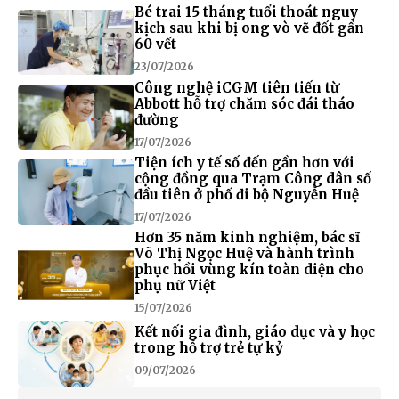
Bé trai 15 tháng tuổi thoát nguy
kịch sau khi bị ong vò vẽ đốt gần
60 vết
23/07/2026
Công nghệ iCGM tiên tiến từ
Abbott hỗ trợ chăm sóc đái tháo
đường
17/07/2026
Tiện ích y tế số đến gần hơn với
cộng đồng qua Trạm Công dân số
đầu tiên ở phố đi bộ Nguyễn Huệ
17/07/2026
Hơn 35 năm kinh nghiệm, bác sĩ
Võ Thị Ngọc Huệ và hành trình
phục hồi vùng kín toàn diện cho
phụ nữ Việt
15/07/2026
Kết nối gia đình, giáo dục và y học
trong hỗ trợ trẻ tự kỷ
09/07/2026