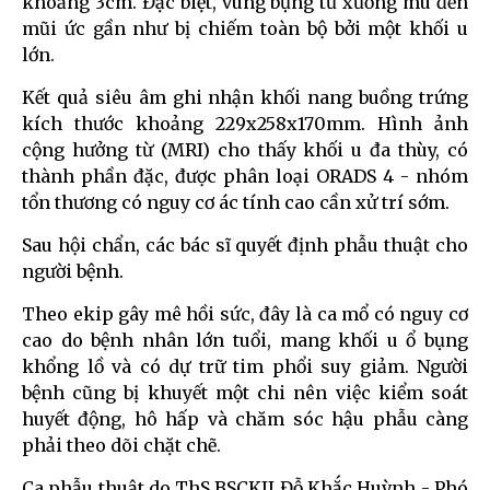
khoảng 3cm. Đặc biệt, vùng bụng từ xương mu đến
mũi ức gần như bị chiếm toàn bộ bởi một khối u
lớn.
Kết quả siêu âm ghi nhận khối nang buồng trứng
kích thước khoảng 229x258x170mm. Hình ảnh
cộng hưởng từ (MRI) cho thấy khối u đa thùy, có
thành phần đặc, được phân loại ORADS 4 - nhóm
tổn thương có nguy cơ ác tính cao cần xử trí sớm.
Sau hội chẩn, các bác sĩ quyết định phẫu thuật cho
người bệnh.
Theo ekip gây mê hồi sức, đây là ca mổ có nguy cơ
cao do bệnh nhân lớn tuổi, mang khối u ổ bụng
khổng lồ và có dự trữ tim phổi suy giảm. Người
bệnh cũng bị khuyết một chi nên việc kiểm soát
huyết động, hô hấp và chăm sóc hậu phẫu càng
phải theo dõi chặt chẽ.
Ca phẫu thuật do ThS.BSCKII Đỗ Khắc Huỳnh - Phó