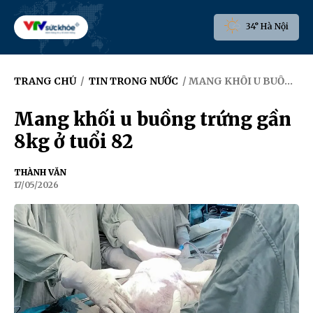
34° Hà Nội
TRANG CHỦ
/
TIN TRONG NƯỚC
/ MANG KHỐI U BUỒNG TRỨNG GẦN 8KG Ở TUỔI 82
Mang khối u buồng trứng gần
8kg ở tuổi 82
THÀNH VĂN
17/05/2026