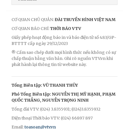
CƠ QUAN CHỦ QUẢN:
ĐÀI TRUYỀN HÌNH VIỆT NAM
CƠ QUAN BÁO CHÍ:
THỜI BÁO VTV
Giấy phép hoạt động báo in và báo điện tử số 483/GP-
BTTTT cấp ngày 29/12/2023
® Cấm sao chép dưới mọi hình thức nếu không có sự
chấp thuận bằng văn bản. Ghi rõ nguồn VTV.vn khi
phát hành lại thông tin từ website này.
Tổng Biên tập: VŨ THANH THỦY
Phó Tổng Biên tập: NGUYỄN THỊ MỸ HẠNH, PHẠM
QUỐC THẮNG, NGUYỄN TRỌNG NINH
Tổng đài VTV: (024) 3.8355931; (024)3.8355932
Điện thoại Thời báo VTV: (024) 66897 897
Email:
toasoan@vtv.vn