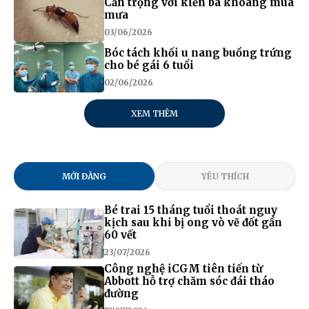
Cẩn trọng với kiến ba khoang mùa
mưa
03/06/2026
Bóc tách khối u nang buồng trứng
cho bé gái 6 tuổi
02/06/2026
XEM THÊM
MỚI ĐĂNG
YÊU THÍCH
Bé trai 15 tháng tuổi thoát nguy
kịch sau khi bị ong vò vẽ đốt gần
60 vết
23/07/2026
Công nghệ iCGM tiên tiến từ
Abbott hỗ trợ chăm sóc đái tháo
đường