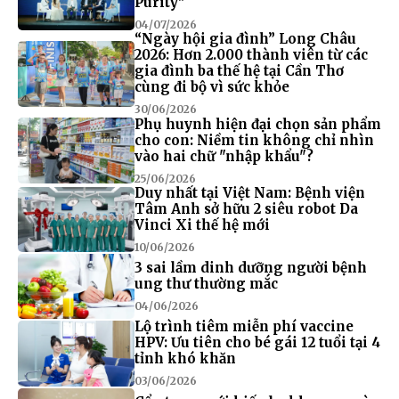
Purity"
04/07/2026
“Ngày hội gia đình” Long Châu
2026: Hơn 2.000 thành viên từ các
gia đình ba thế hệ tại Cần Thơ
cùng đi bộ vì sức khỏe
30/06/2026
Phụ huynh hiện đại chọn sản phẩm
cho con: Niềm tin không chỉ nhìn
vào hai chữ "nhập khẩu"?
25/06/2026
Duy nhất tại Việt Nam: Bệnh viện
Tâm Anh sở hữu 2 siêu robot Da
Vinci Xi thế hệ mới
10/06/2026
3 sai lầm dinh dưỡng người bệnh
ung thư thường mắc
04/06/2026
Lộ trình tiêm miễn phí vaccine
HPV: Ưu tiên cho bé gái 12 tuổi tại 4
tỉnh khó khăn
03/06/2026