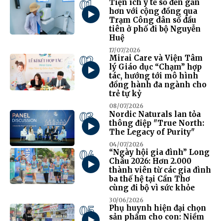
01
Tiện ích y tế số đến gần
hơn với cộng đồng qua
Trạm Công dân số đầu
tiên ở phố đi bộ Nguyễn
Huệ
17/07/2026
02
Mirai Care và Viện Tâm
lý Giáo dục “Chạm” hợp
tác, hướng tới mô hình
đồng hành đa ngành cho
trẻ tự kỷ
08/07/2026
03
Nordic Naturals lan tỏa
thông điệp "True North:
The Legacy of Purity"
04/07/2026
04
“Ngày hội gia đình” Long
Châu 2026: Hơn 2.000
thành viên từ các gia đình
ba thế hệ tại Cần Thơ
cùng đi bộ vì sức khỏe
30/06/2026
05
Phụ huynh hiện đại chọn
sản phẩm cho con: Niềm