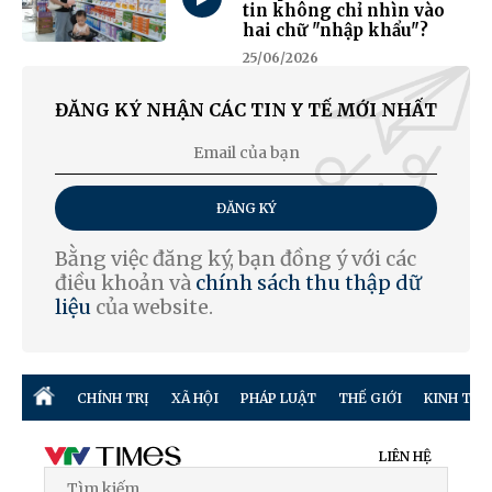
tin không chỉ nhìn vào
hai chữ "nhập khẩu"?
25/06/2026
ĐĂNG KÝ NHẬN CÁC TIN Y TẾ MỚI NHẤT
ĐĂNG KÝ
Bằng việc đăng ký, bạn đồng ý với các
điều khoản và
chính sách thu thập dữ
liệu
của website.
CHÍNH TRỊ
XÃ HỘI
PHÁP LUẬT
THẾ GIỚI
KINH TẾ
LIÊN HỆ