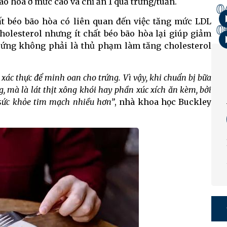
bão hòa ở mức cao và chỉ ăn 1 quả trứng/tuần.
0
ất béo bão hòa có liên quan đến việc tăng mức LDL
0
cholesterol nhưng ít chất béo bão hòa lại giúp giảm
trứng không phải là thủ phạm làm tăng cholesterol
 xác thực để minh oan cho trứng. Vì vậy, khi chuẩn bị bữa
g, mà là lát thịt xông khói hay phần xúc xích ăn kèm, bởi
sức khỏe tim mạch nhiều hơn”
, nhà khoa học Buckley