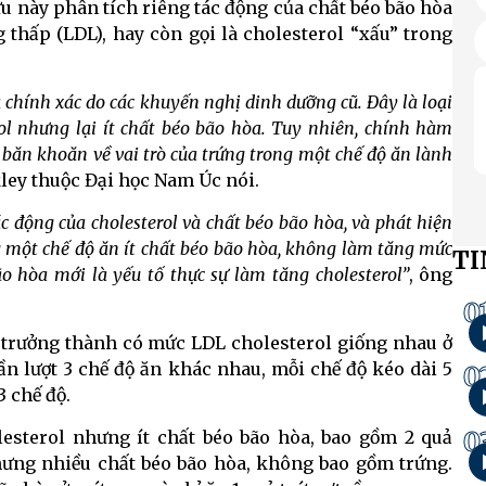
ứu này phân tích riêng tác động của chất béo bão hòa
 thấp (LDL), hay còn gọi là cholesterol “xấu” trong
a chính xác do các khuyến nghị dinh dưỡng cũ. Đây là loại
ol nhưng lại ít chất béo bão hòa. Tuy nhiên, chính hàm
 băn khoăn về vai trò của trứng trong một chế độ ăn lành
ley thuộc Đại học Nam Úc nói.
ác động của cholesterol và chất béo bão hòa, và phát hiện
ng một chế độ ăn ít chất béo bão hòa, không làm tăng mức
TI
ão hòa mới là yếu tố thực sự làm tăng cholesterol”
, ông
0
 trưởng thành có mức LDL cholesterol giống nhau ở
ần lượt 3 chế độ ăn khác nhau, mỗi chế độ kéo dài 5
0
3 chế độ.
0
lesterol nhưng ít chất béo bão hòa, bao gồm 2 quả
nhưng nhiều chất béo bão hòa, không bao gồm trứng.