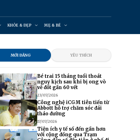
KHỎE & ĐẸP
MẸ & BÉ
MỚI ĐĂNG
YÊU THÍCH
Bé trai 15 tháng tuổi thoát
nguy kịch sau khi bị ong vò
vẽ đốt gần 60 vết
23/07/2026
Công nghệ iCGM tiên tiến từ
Abbott hỗ trợ chăm sóc đái
tháo đường
17/07/2026
Tiện ích y tế số đến gần hơn
với cộng đồng qua Trạm