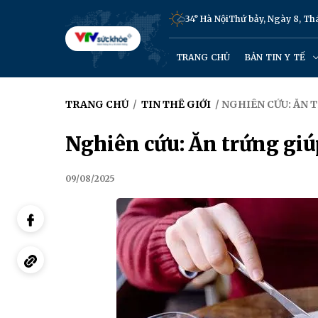
34° Hà Nội
Thứ bảy, Ngày 8, T
TRANG CHỦ
BẢN TIN Y TẾ
TRANG CHỦ
/
TIN THẾ GIỚI
/ NGHIÊN CỨU: ĂN
Nghiên cứu: Ăn trứng giú
09/08/2025