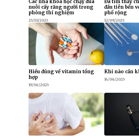
Các nhà khoa học chạy đua
Đã tìm thấy c
nuôi cấy răng người trong
đầu tiên bền 
phòng thí nghiệm
phổ rộng
25/10/2025
12/09/2025
Hiểu đúng về vitamin tổng
Khi nào cần 
hợp
14/06/2025
19/06/2025