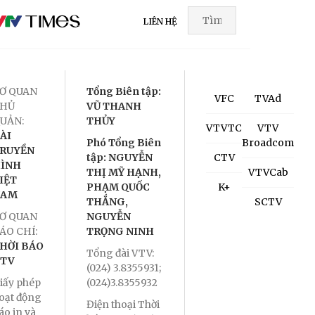
LIÊN HỆ
Ơ QUAN
Tổng Biên tập:
VFC
TVAd
HỦ
VŨ THANH
UẢN:
THỦY
VTVTC
VTV
ÀI
Phó Tổng Biên
Broadcom
RUYỀN
tập: NGUYỄN
CTV
ÌNH
THỊ MỸ HẠNH,
VTVCab
IỆT
PHẠM QUỐC
K+
NAM
THẮNG,
SCTV
Ơ QUAN
NGUYỄN
ÁO CHÍ:
TRỌNG NINH
HỜI BÁO
Tổng đài VTV:
TV
(024) 3.8355931;
iấy phép
(024)3.8355932
oạt động
Điện thoại Thời
áo in và