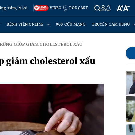
VIDEO
PODCAST
háng Tám, 2026
BỆNH VIỆN ONLINE
90S CỨU MẠNG
TRUYỀN CẢM HỨNG
 TRỨNG GIÚP GIẢM CHOLESTEROL XẤU
p giảm cholesterol xấu