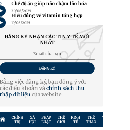
4
Chế độ ăn giúp não chậm lão hóa
20/06/2025
5
Hiểu đúng về vitamin tổng hợp
19/06/2025
ĐĂNG KÝ NHẬN CÁC TIN Y TẾ MỚI
NHẤT
ĐĂNG KÝ
Bằng việc đăng ký, bạn đồng ý với
các điều khoản và
chính sách thu
thập dữ liệu
của website.
CHÍNH
XÃ
PHÁP
THẾ
KINH
THỂ
TRUYỀN
GIẢ
TRỊ
HỘI
LUẬT
GIỚI
TẾ
THAO
HÌNH
TR