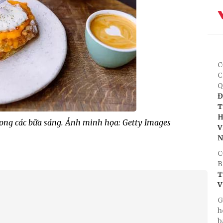
C
C
Q
Đ
T
H
ong các bữa sáng. Ảnh minh họa: Getty Images
V
C
B
T
V
G
h
b