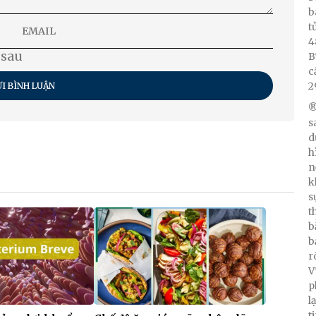
b
t
4
 sau
B
c
2
I BÌNH LUẬN
®
s
d
h
n
k
s
t
b
b
r
V
p
l
t