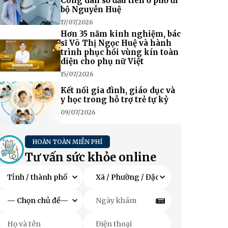
Công dân số đầu tiên ở phố đi
bộ Nguyễn Huệ
17/07/2026
Hơn 35 năm kinh nghiệm, bác
sĩ Võ Thị Ngọc Huệ và hành
trình phục hồi vùng kín toàn
diện cho phụ nữ Việt
15/07/2026
Kết nối gia đình, giáo dục và
y học trong hỗ trợ trẻ tự kỷ
09/07/2026
HOÀN TOÀN MIỄN PHÍ
Tư vấn sức khỏe online