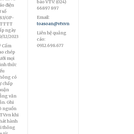
báo VTV: (024)
áo điện
66897 897
ử số
Email:
83/GP-
toasoan@vtv.vn
TTTT
ấp ngày
Liên hệ quảng
9/12/2023
cáo:
0912.698.677
 Cấm
ao chép
ưới mọi
ình thức
ếu
hông có
ự chấp
huận
ằng văn
ản. Ghi
õ nguồn
TV.vn khi
hát hành
ại thông
in từ