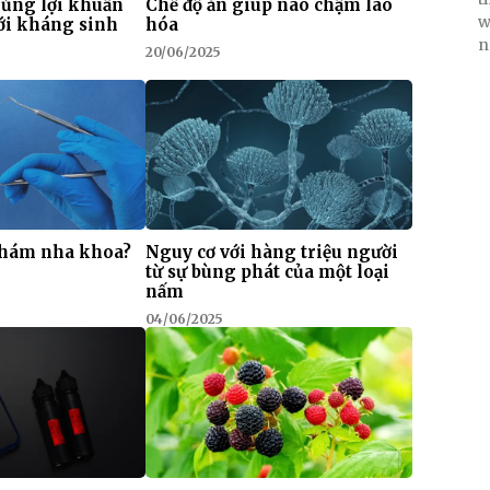
hủng lợi khuẩn
Chế độ ăn giúp não chậm lão
w
với kháng sinh
hóa
n
20/06/2025
khám nha khoa?
Nguy cơ với hàng triệu người
từ sự bùng phát của một loại
nấm
04/06/2025