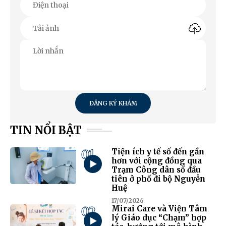
ĐĂNG KÝ KHÁM
TIN NỔI BẬT
01
Tiện ích y tế số đến gần
hơn với cộng đồng qua
Trạm Công dân số đầu
tiên ở phố đi bộ Nguyễn
Huệ
17/07/2026
02
Mirai Care và Viện Tâm
lý Giáo dục “Chạm” hợp