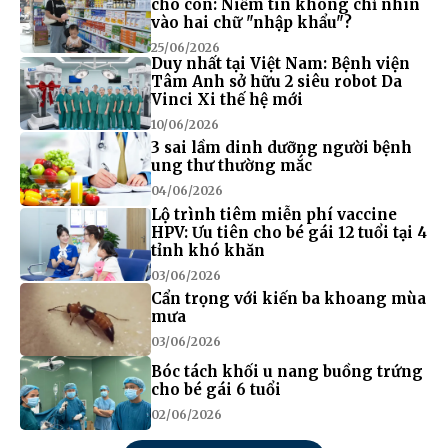
cho con: Niềm tin không chỉ nhìn
vào hai chữ "nhập khẩu"?
25/06/2026
Duy nhất tại Việt Nam: Bệnh viện
Tâm Anh sở hữu 2 siêu robot Da
Vinci Xi thế hệ mới
10/06/2026
3 sai lầm dinh dưỡng người bệnh
ung thư thường mắc
04/06/2026
Lộ trình tiêm miễn phí vaccine
HPV: Ưu tiên cho bé gái 12 tuổi tại 4
tỉnh khó khăn
03/06/2026
Cẩn trọng với kiến ba khoang mùa
mưa
03/06/2026
Bóc tách khối u nang buồng trứng
cho bé gái 6 tuổi
02/06/2026