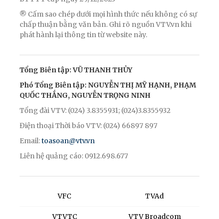
® Cấm sao chép dưới mọi hình thức nếu không có sự
chấp thuận bằng văn bản. Ghi rõ nguồn VTV.vn khi
phát hành lại thông tin từ website này.
Tổng Biên tập: VŨ THANH THỦY
Phó Tổng Biên tập: NGUYỄN THỊ MỸ HẠNH, PHẠM
QUỐC THẮNG, NGUYỄN TRỌNG NINH
Tổng đài VTV: (024) 3.8355931; (024)3.8355932
Điện thoại Thời báo VTV: (024) 66897 897
Email:
toasoan@vtv.vn
Liên hệ quảng cáo: 0912.698.677
VFC
TVAd
VTVTC
VTV Broadcom