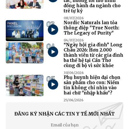
tác, hướng tới mô hình
đồng hành đa ngành cho
trẻ tự kỷ
08/07/2026
03
Nordic Naturals lan tỏa
thông điệp "True North:
The Legacy of Purity"
04/07/2026
04
“Ngày hội gia đình” Long
Châu 2026: Hơn 2.000
thành viên từ các gia đình
ba thế hệ tại Cần Thơ
cùng đi bộ vì sức khỏe
30/06/2026
05
Phụ huynh hiện đại chọn
sản phẩm cho con: Niềm
tin không chỉ nhìn vào
hai chữ "nhập khẩu"?
25/06/2026
ĐĂNG KÝ NHẬN CÁC TIN Y TẾ MỚI NHẤT