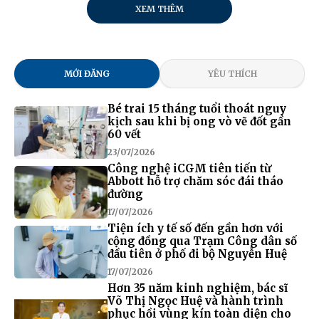
XEM THÊM
MỚI ĐĂNG
YÊU THÍCH
Bé trai 15 tháng tuổi thoát nguy
kịch sau khi bị ong vò vẽ đốt gần
60 vết
23/07/2026
Công nghệ iCGM tiên tiến từ
Abbott hỗ trợ chăm sóc đái tháo
đường
17/07/2026
Tiện ích y tế số đến gần hơn với
cộng đồng qua Trạm Công dân số
đầu tiên ở phố đi bộ Nguyễn Huệ
17/07/2026
Hơn 35 năm kinh nghiệm, bác sĩ
Võ Thị Ngọc Huệ và hành trình
phục hồi vùng kín toàn diện cho