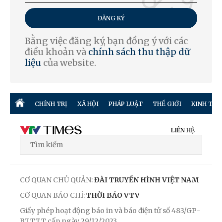
ĐĂNG KÝ
Bằng việc đăng ký, bạn đồng ý với các
điều khoản và
chính sách thu thập dữ
liệu
của website.
CHÍNH TRỊ
XÃ HỘI
PHÁP LUẬT
THẾ GIỚI
KINH TẾ
LIÊN HỆ
CƠ QUAN CHỦ QUẢN:
ĐÀI TRUYỀN HÌNH VIỆT NAM
CƠ QUAN BÁO CHÍ:
THỜI BÁO VTV
Giấy phép hoạt động báo in và báo điện tử số 483/GP-
BTTTT cấp ngày 29/12/2023