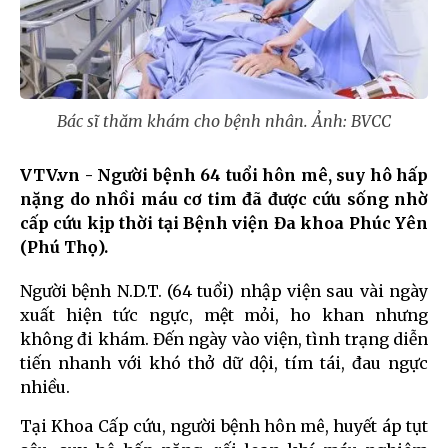
Bác sĩ thăm khám cho bệnh nhân. Ảnh: BVCC
VTV.vn - Người bệnh 64 tuổi hôn mê, suy hô hấp
nặng do nhồi máu cơ tim đã được cứu sống nhờ
cấp cứu kịp thời tại Bệnh viện Đa khoa Phúc Yên
(Phú Thọ).
Người bệnh N.D.T. (64 tuổi) nhập viện sau vài ngày
xuất hiện tức ngực, mệt mỏi, ho khan nhưng
không đi khám. Đến ngày vào viện, tình trạng diễn
tiến nhanh với khó thở dữ dội, tím tái, đau ngực
nhiều.
Tại Khoa Cấp cứu, người bệnh hôn mê, huyết áp tụt