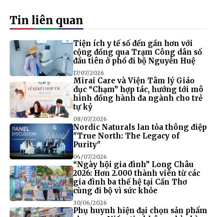
Tin liên quan
Tiện ích y tế số đến gần hơn với
cộng đồng qua Trạm Công dân số
đầu tiên ở phố đi bộ Nguyễn Huệ
17/07/2026
Mirai Care và Viện Tâm lý Giáo
dục “Chạm” hợp tác, hướng tới mô
hình đồng hành đa ngành cho trẻ
tự kỷ
08/07/2026
Nordic Naturals lan tỏa thông điệp
"True North: The Legacy of
Purity"
04/07/2026
“Ngày hội gia đình” Long Châu
2026: Hơn 2.000 thành viên từ các
gia đình ba thế hệ tại Cần Thơ
cùng đi bộ vì sức khỏe
30/06/2026
Phụ huynh hiện đại chọn sản phẩm