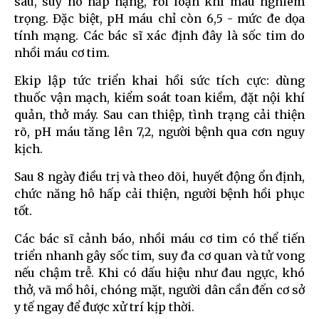
sâu, suy hô hấp nặng, rối loạn khí máu nghiêm
trọng. Đặc biệt, pH máu chỉ còn 6,5 - mức đe dọa
tính mạng. Các bác sĩ xác định đây là sốc tim do
nhồi máu cơ tim.
Ekip lập tức triển khai hồi sức tích cực: dùng
thuốc vận mạch, kiểm soát toan kiềm, đặt nội khí
quản, thở máy. Sau can thiệp, tình trạng cải thiện
rõ, pH máu tăng lên 7,2, người bệnh qua cơn nguy
kịch.
Sau 8 ngày điều trị và theo dõi, huyết động ổn định,
chức năng hô hấp cải thiện, người bệnh hồi phục
tốt.
Các bác sĩ cảnh báo, nhồi máu cơ tim có thể tiến
triển nhanh gây sốc tim, suy đa cơ quan và tử vong
nếu chậm trễ. Khi có dấu hiệu như đau ngực, khó
thở, vã mồ hôi, chóng mặt, người dân cần đến cơ sở
y tế ngay để được xử trí kịp thời.