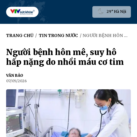
29° Hà Nội
TRANG CHỦ
/
TIN TRONG NƯỚC
/ NGƯỜI BỆNH HÔN MÊ, SUY HÔ HẤP NẶNG DO NHỒI MÁU CƠ TIM
Người bệnh hôn mê, suy hô
hấp nặng do nhồi máu cơ tim
VĂN BẢO
07/05/2026