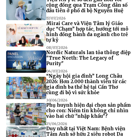
cộng đồng qua Trạm Công dân số
đầu tiên ở phố đi bộ Nguyễn Huệ
17/07/2026
Mirai Care và Viện Tâm lý Giáo
dục “Chạm” hợp tác, hướng tới mô
hình đồng hành đa ngành cho trẻ
tự kỷ
08/07/2026
Nordic Naturals lan tỏa thông điệp
"True North: The Legacy of
Purity"
04/07/2026
“Ngày hội gia đình” Long Châu
2026: Hơn 2.000 thành viên từ các
gia đình ba thế hệ tại Cần Thơ
cùng đi bộ vì sức khỏe
30/06/2026
Phụ huynh hiện đại chọn sản phẩm
cho con: Niềm tin không chỉ nhìn
vào hai chữ "nhập khẩu"?
25/06/2026
Duy nhất tại Việt Nam: Bệnh viện
Tâm Anh sở hữu 2 siêu robot Da