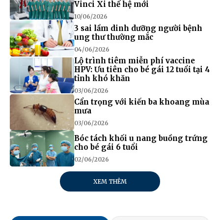
Vinci Xi thế hệ mới
10/06/2026
3 sai lầm dinh dưỡng người bệnh
ung thư thường mắc
04/06/2026
Lộ trình tiêm miễn phí vaccine
HPV: Ưu tiên cho bé gái 12 tuổi tại 4
tỉnh khó khăn
03/06/2026
Cẩn trọng với kiến ba khoang mùa
mưa
03/06/2026
Bóc tách khối u nang buồng trứng
cho bé gái 6 tuổi
02/06/2026
XEM THÊM