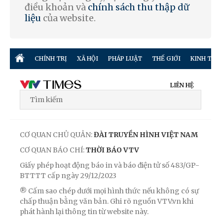
điều khoản và
chính sách thu thập dữ
liệu
của website.
CHÍNH TRỊ
XÃ HỘI
PHÁP LUẬT
THẾ GIỚI
KINH TẾ
LIÊN HỆ
CƠ QUAN CHỦ QUẢN:
ĐÀI TRUYỀN HÌNH VIỆT NAM
CƠ QUAN BÁO CHÍ:
THỜI BÁO VTV
Giấy phép hoạt động báo in và báo điện tử số 483/GP-
BTTTT cấp ngày 29/12/2023
® Cấm sao chép dưới mọi hình thức nếu không có sự
chấp thuận bằng văn bản. Ghi rõ nguồn VTV.vn khi
phát hành lại thông tin từ website này.