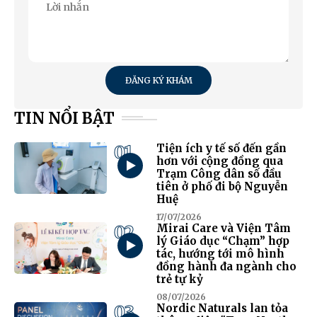
ĐĂNG KÝ KHÁM
TIN NỔI BẬT
01
Tiện ích y tế số đến gần
hơn với cộng đồng qua
Trạm Công dân số đầu
tiên ở phố đi bộ Nguyễn
Huệ
17/07/2026
02
Mirai Care và Viện Tâm
lý Giáo dục “Chạm” hợp
tác, hướng tới mô hình
đồng hành đa ngành cho
trẻ tự kỷ
08/07/2026
03
Nordic Naturals lan tỏa