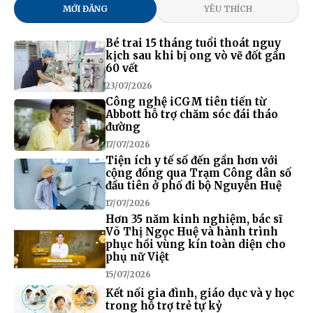
MỚI ĐĂNG
YÊU THÍCH
Bé trai 15 tháng tuổi thoát nguy
kịch sau khi bị ong vò vẽ đốt gần
60 vết
23/07/2026
Công nghệ iCGM tiên tiến từ
Abbott hỗ trợ chăm sóc đái tháo
đường
17/07/2026
Tiện ích y tế số đến gần hơn với
cộng đồng qua Trạm Công dân số
đầu tiên ở phố đi bộ Nguyễn Huệ
17/07/2026
Hơn 35 năm kinh nghiệm, bác sĩ
Võ Thị Ngọc Huệ và hành trình
phục hồi vùng kín toàn diện cho
phụ nữ Việt
15/07/2026
Kết nối gia đình, giáo dục và y học
trong hỗ trợ trẻ tự kỷ