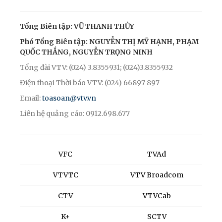
Tổng Biên tập: VŨ THANH THỦY
Phó Tổng Biên tập: NGUYỄN THỊ MỸ HẠNH, PHẠM
QUỐC THẮNG, NGUYỄN TRỌNG NINH
Tổng đài VTV: (024) 3.8355931; (024)3.8355932
Điện thoại Thời báo VTV: (024) 66897 897
Email:
toasoan@vtv.vn
Liên hệ quảng cáo: 0912.698.677
VFC
TVAd
VTVTC
VTV Broadcom
CTV
VTVCab
K+
SCTV