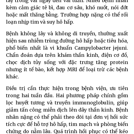
tay trong vài ngày đến vài tuần. Nhiều bệnh nhân
kèm cảm giác tê bì, đau cơ sâu, khó nuốt, nói đớt
hoặc mất thăng bằng. Trường hợp nặng có thể rối
loạn nhịp tim và suy hô hấp.
Bệnh không lây và không di truyền, thường xuất
hiện sau nhiễm trùng đường hô hấp hoặc tiêu hóa,
phổ biến nhất là vi khuẩn Campylobacter jejuni.
Chẩn đoán dựa trên khám thần kinh, điện cơ đồ,
chọc dịch tủy sống với đặc trưng tăng protein
nhưng ít tế bào, kết hợp MRI để loại trừ các bệnh
khác.
Điều trị cần thực hiện trong bệnh viện, ưu tiên
trong hai tuần đầu. Hai phương pháp chính gồm
lọc huyết tương và truyền immunoglobulin, giúp
giảm tấn công miễn dịch lên dây thần kinh. Bệnh
nhân nặng có thể phải theo dõi tại đơn vị hồi sức
tích cực để hỗ trợ hô hấp, tim mạch và phòng biến
chứng do nằm lâu. Quá trình hồi phục có thể kéo