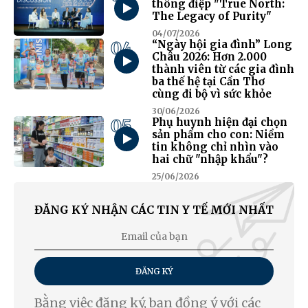
thông điệp "True North:
The Legacy of Purity"
04/07/2026
04
“Ngày hội gia đình” Long
Châu 2026: Hơn 2.000
thành viên từ các gia đình
ba thế hệ tại Cần Thơ
cùng đi bộ vì sức khỏe
30/06/2026
05
Phụ huynh hiện đại chọn
sản phẩm cho con: Niềm
tin không chỉ nhìn vào
hai chữ "nhập khẩu"?
25/06/2026
ĐĂNG KÝ NHẬN CÁC TIN Y TẾ MỚI NHẤT
ĐĂNG KÝ
Bằng việc đăng ký, bạn đồng ý với các