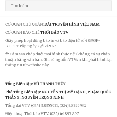
CƠ QUAN CHỦ QUẢN:
ĐÀI TRUYỀN HÌNH VIỆT NAM
CƠ QUAN BÁO CHÍ:
THỜI BÁO VTV
Giấy phép hoạt động báo in và báo điện tử số 483/GP-
BTTTT cấp ngày 29/12/2023
® Cấm sao chép dưới mọi hình thức nếu không có sự chấp
thuận bằng văn bản. Ghi rõ nguồn VTV.vn khi phát hành lại
thông tin từ website này.
Tổng Biên tập: VŨ THANH THỦY
Phó Tổng Biên tập: NGUYỄN THỊ MỸ HẠNH, PHẠM QUỐC
THẮNG, NGUYỄN TRỌNG NINH
Tổng đài VTV: (024) 3.8355931; (024)3.8355932
Điện thoại Thời báo VTV: (024) 66897 897