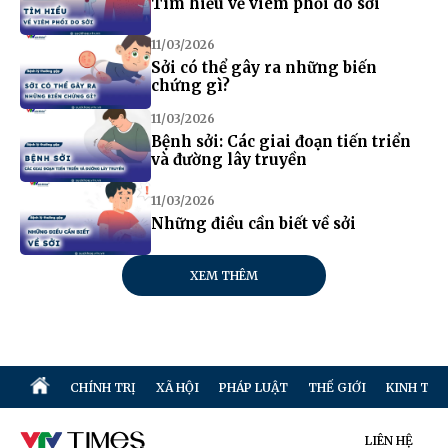
Tìm hiểu về viêm phổi do sởi
11/03/2026
Sởi có thể gây ra những biến
chứng gì?
11/03/2026
Bệnh sởi: Các giai đoạn tiến triển
và đường lây truyền
11/03/2026
Những điều cần biết về sởi
XEM THÊM
CHÍNH TRỊ
XÃ HỘI
PHÁP LUẬT
THẾ GIỚI
KINH TẾ
LIÊN HỆ