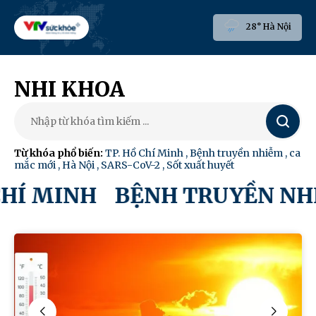
28° Hà Nội
NHI KHOA
Tìm
kiếm
Từ khóa phổ biến:
TP. Hồ Chí Minh
,
Bệnh truyền nhiễm
,
ca
mắc mới
,
Hà Nội
,
SARS-CoV-2
,
Sốt xuất huyết
CHÍ MINH
BỆNH TRUYỀN NH