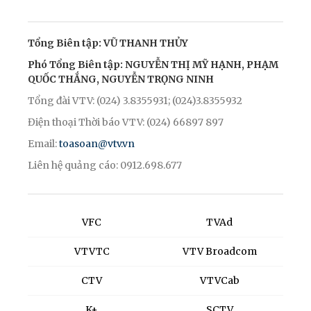
Tổng Biên tập: VŨ THANH THỦY
Phó Tổng Biên tập: NGUYỄN THỊ MỸ HẠNH, PHẠM
QUỐC THẮNG, NGUYỄN TRỌNG NINH
Tổng đài VTV: (024) 3.8355931; (024)3.8355932
Điện thoại Thời báo VTV: (024) 66897 897
Email:
toasoan@vtv.vn
Liên hệ quảng cáo: 0912.698.677
VFC
TVAd
VTVTC
VTV Broadcom
CTV
VTVCab
K+
SCTV