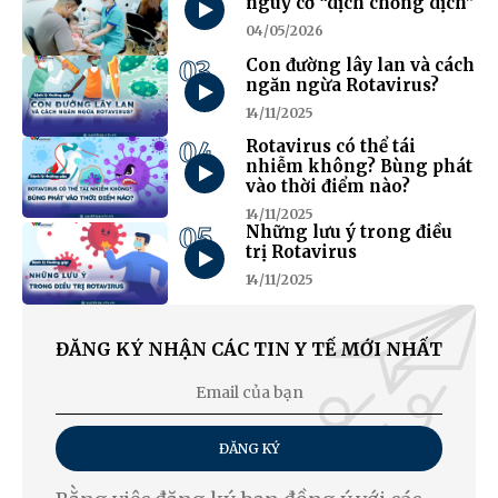
nguy cơ “dịch chồng dịch”
04/05/2026
03
Con đường lây lan và cách
ngăn ngừa Rotavirus?
14/11/2025
04
Rotavirus có thể tái
nhiễm không? Bùng phát
vào thời điểm nào?
14/11/2025
05
Những lưu ý trong điều
trị Rotavirus
14/11/2025
ĐĂNG KÝ NHẬN CÁC TIN Y TẾ MỚI NHẤT
ĐĂNG KÝ