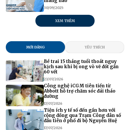
màng não
30/09/2025
XEM THÊM
MỚI ĐĂNG
YÊU THÍCH
Bé trai 15 tháng tuổi thoát nguy
kịch sau khi bị ong vò vẽ đốt gần
60 vết
23/07/2026
Công nghệ iCGM tiên tiến từ
Abbott hỗ trợ chăm sóc đái tháo
đường
17/07/2026
Tiện ích y tế số đến gần hơn với
cộng đồng qua Trạm Công dân số
đầu tiên ở phố đi bộ Nguyễn Huệ
17/07/2026