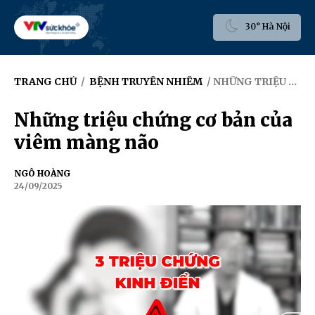
30° Hà Nội
TRANG CHỦ
/
BỆNH TRUYỀN NHIỄM
/ NHỮNG TRIỆU CHỨNG CƠ BẢN CỦA VIÊM MÀNG NÃO
Những triệu chứng cơ bản của
viêm màng não
NGÔ HOÀNG
24/09/2025