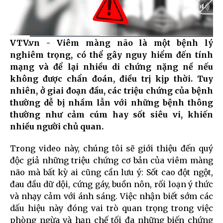
VTV.vn - Viêm màng não là một bệnh lý
Current
0:09
/
Duration
1:30
nghiêm trọng, có thể gây nguy hiểm đến tính
Time
mạng và để lại nhiều di chứng nặng nề nếu
không được chẩn đoán, điều trị kịp thời. Tuy
nhiên, ở giai đoạn đầu, các triệu chứng của bệnh
thường dễ bị nhầm lẫn với những bệnh thông
thường như cảm cúm hay sốt siêu vi, khiến
nhiều người chủ quan.
Trong video này, chúng tôi sẽ giới thiệu đến quý
độc giả
những triệu chứng cơ bản của viêm màng
não
mà bất kỳ ai cũng cần lưu ý: Sốt cao đột ngột,
đau đầu dữ dội, cứng gáy, buồn nôn, rối loạn ý thức
và nhạy cảm với ánh sáng. Việc nhận biết sớm các
dấu hiệu này đóng vai trò quan trọng trong việc
phòng ngừa và hạn chế tối đa những biến chứng