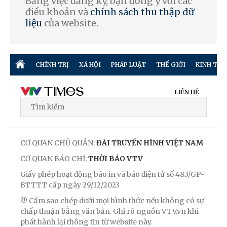
Bằng việc đăng ký, bạn đồng ý với các
điều khoản và
chính sách thu thập dữ
liệu
của website.
CHÍNH TRỊ
XÃ HỘI
PHÁP LUẬT
THẾ GIỚI
KINH TẾ
LIÊN HỆ
CƠ QUAN CHỦ QUẢN:
ĐÀI TRUYỀN HÌNH VIỆT NAM
CƠ QUAN BÁO CHÍ:
THỜI BÁO VTV
Giấy phép hoạt động báo in và báo điện tử số 483/GP-
BTTTT cấp ngày 29/12/2023
® Cấm sao chép dưới mọi hình thức nếu không có sự
chấp thuận bằng văn bản. Ghi rõ nguồn VTV.vn khi
phát hành lại thông tin từ website này.