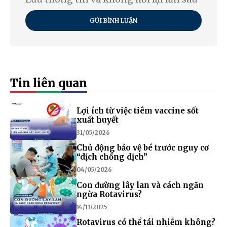
GỬI BÌNH LUẬN
Tin liên quan
Lợi ích từ việc tiêm vaccine sốt
xuất huyết
31/05/2026
Chủ động bảo vệ bé trước nguy cơ
“dịch chồng dịch”
04/05/2026
Con đường lây lan và cách ngăn
ngừa Rotavirus?
14/11/2025
Rotavirus có thể tái nhiễm không?