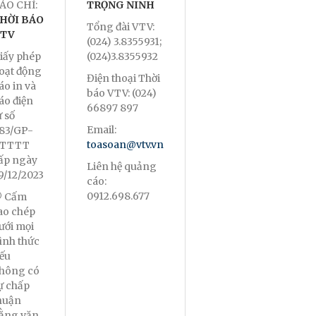
ÁO CHÍ:
TRỌNG NINH
HỜI BÁO
Tổng đài VTV:
TV
(024) 3.8355931;
iấy phép
(024)3.8355932
oạt động
Điện thoại Thời
áo in và
báo VTV: (024)
áo điện
66897 897
ử số
Email:
83/GP-
toasoan@vtv.vn
TTTT
ấp ngày
Liên hệ quảng
9/12/2023
cáo:
0912.698.677
 Cấm
ao chép
ưới mọi
ình thức
ếu
hông có
ự chấp
huận
ằng văn