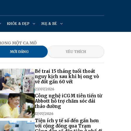
KHỎE & ĐẸP
MẸ & BÉ
TRONG MỘT CA MỔ
MỚI ĐĂNG
YÊU THÍCH
Bé trai 15 tháng tuổi thoát
nguy kịch sau khi bị ong vò
vẽ đốt gần 60 vết
23/07/2026
Công nghệ iCGM tiên tiến từ
Abbott hỗ trợ chăm sóc đái
tháo đường
17/07/2026
Tiện ích y tế số đến gần hơn
với cộng đồng qua Trạm