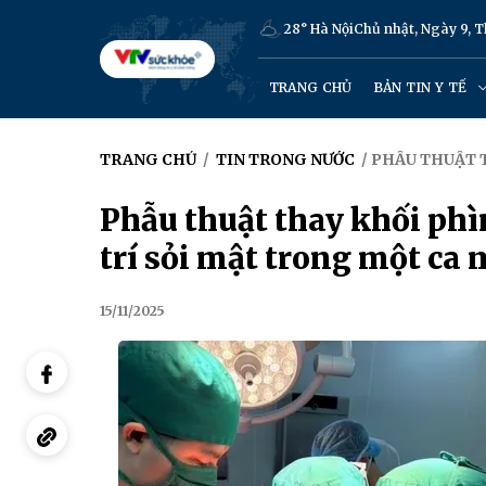
28° Hà Nội
Chủ nhật, Ngày 9, 
TRANG CHỦ
BẢN TIN Y TẾ
TRANG CHỦ
/
TIN TRONG NƯỚC
/ PHẪU THUẬT 
Phẫu thuật thay khối ph
trí sỏi mật trong một ca
15/11/2025