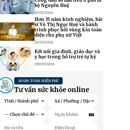
Công dân số đầu tiên ở phố đi
bộ Nguyễn Huệ
17/07/2026
Hơn 35 năm kinh nghiệm, bác
sĩ Võ Thị Ngọc Huệ và hành
trình phục hồi vùng kín toàn
diện cho phụ nữ Việt
15/07/2026
Kết nối gia đình, giáo dục và
y học trong hỗ trợ trẻ tự kỷ
09/07/2026
HOÀN TOÀN MIỄN PHÍ
Tư vấn sức khỏe online