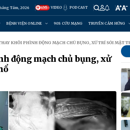
VIDEO
PODCAST
Tháng Tám, 2026
BỆNH VIỆN ONLINE
90S CỨU MẠNG
TRUYỀN CẢM HỨNG
THAY KHỐI PHÌNH ĐỘNG MẠCH CHỦ BỤNG, XỬ TRÍ SỎI MẬT 
ình động mạch chủ bụng, xử
 mổ