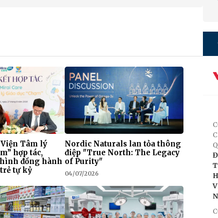
C
C
 Viện Tâm lý
Nordic Naturals lan tỏa thông
Q
m” hợp tác,
điệp "True North: The Legacy
Đ
 hình đồng hành
of Purity"
T
trẻ tự kỷ
04/07/2026
H
V
C