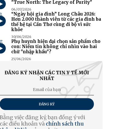
"True North: The Legacy of Purity"
04/07/2026
4
“Ngày hội gia đình” Long Châu 2026:
Hơn 2.000 thành viên từ các gia đình ba
thế hệ tại Cần Thơ cùng đi bộ vì sức
khỏe
30/06/2026
5
Phụ huynh hiện đại chọn sản phẩm cho
con: Niềm tin không chỉ nhìn vào hai
chữ "nhập khẩu"?
25/06/2026
ĐĂNG KÝ NHẬN CÁC TIN Y TẾ MỚI
NHẤT
ĐĂNG KÝ
Bằng việc đăng ký, bạn đồng ý với
các điều khoản và
chính sách thu