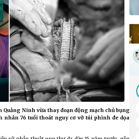
ỉnh Quảng Ninh vừa thay đoạn động mạch chủ bụng
h nhân 76 tuổi thoát nguy cơ vỡ túi phình đe dọa
tiền sử phẫu thuật ung thư dạ dày 15 năm trước, gần