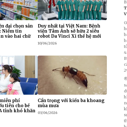
B
T
V
G
n đại chọn sản
Duy nhất tại Việt Nam: Bệnh
h
: Niềm tin
viện Tâm Anh sở hữu 2 siêu
b
n vào hai chữ
robot Da Vinci Xi thế hệ mới
b
10/06/2026
t
4
B
c
2
®
s
d
h
 miễn phí
Cẩn trọng với kiến ba khoang
n
Ưu tiên cho bé
mùa mưa
k
i 4 tỉnh khó khăn
03/06/2026
s
t
b