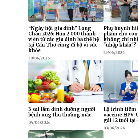
“Ngày hội gia đình” Long
Phụ huynh hiệ
Châu 2026: Hơn 2.000 thành
phẩm cho con
viên từ các gia đình ba thế hệ
không chỉ nhì
tại Cần Thơ cùng đi bộ vì sức
"nhập khẩu"?
khỏe
25/06/2026
30/06/2026
3 sai lầm dinh dưỡng người
Lộ trình tiêm
bệnh ung thư thường mắc
vaccine HPV: 
gái 12 tuổi tạ
04/06/2026
03/06/2026