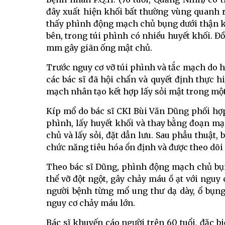
đây xuất hiện khối bất thường vùng quanh 
thấy phình động mạch chủ bụng dưới thận k
bên, trong túi phình có nhiều huyết khối. Đ
mm gây giãn ống mật chủ.
Trước nguy cơ vỡ túi phình và tắc mạch do h
các bác sĩ đã hội chẩn và quyết định thực
mạch nhân tạo kết hợp lấy sỏi mật trong mộ
Kíp mổ do bác sĩ CKI Bùi Văn Dũng phối hợ
phình, lấy huyết khối và thay bằng đoạn mạ
chủ và lấy sỏi, đặt dẫn lưu. Sau phẫu thuật
chức năng tiêu hóa ổn định và được theo dõi
Theo bác sĩ Dũng, phình động mạch chủ bụn
thể vỡ đột ngột, gây chảy máu ồ ạt với nguy
người bệnh từng mổ ung thư dạ dày, ổ bụn
nguy cơ chảy máu lớn.
Bác sĩ khuyến cáo người trên 60 tuổi, đặc b