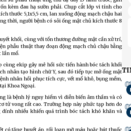
rốn kèm đau hạ sườn phải. Chụp cắt lớp vi tính cho
ích thước 5,1x5,5 cm, lan xuống động mạch chậu hai
ồng thời, người bệnh có sỏi ống mật chủ kích thước 8
uyết khối, cùng với tổn thương đường mật cần xử trí,
 hiện phẫu thuật thay đoạn động mạch chủ chậu bằng
t lần mổ.
p cùng ekip gây mê hồi sức tiến hành bóc tách khối
TI
ch nhân tạo hình chữ Y, sau đó tiếp tục mở ống mật
, bệnh nhân hồi phục tích cực, vết mổ khô, bụng mềm,
0
 tại Khoa Ngoại.
g là bệnh lý nguy hiểm vì diễn biến âm thầm và có
 cơ tử vong rất cao. Trường hợp này phức tạp hơn do
0
g dính nhiều khiến quá trình bóc tách khó khăn và
0
iệt có tăng huyết áp, rối loạn mỡ máu hoặc hút thuốc