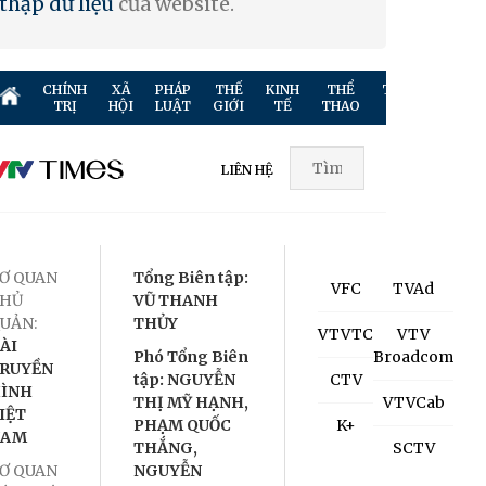
thập dữ liệu
của website.
CHÍNH
XÃ
PHÁP
THẾ
KINH
THỂ
TRUYỀN
GIẢ
TRỊ
HỘI
LUẬT
GIỚI
TẾ
THAO
HÌNH
TR
LIÊN HỆ
Ơ QUAN
Tổng Biên tập:
VFC
TVAd
HỦ
VŨ THANH
UẢN:
THỦY
VTVTC
VTV
ÀI
Phó Tổng Biên
Broadcom
RUYỀN
tập: NGUYỄN
CTV
ÌNH
THỊ MỸ HẠNH,
VTVCab
IỆT
PHẠM QUỐC
K+
NAM
THẮNG,
SCTV
Ơ QUAN
NGUYỄN