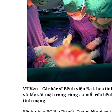
VTV.vn - Các bác sĩ Bệnh viện Đa khoa t
và lấy sỏi mật trong cùng ca mổ, cứu bện
tính mạng.
Bệnh nhân P.Q.H. (76 tuổi, Quảng Ninh) có 