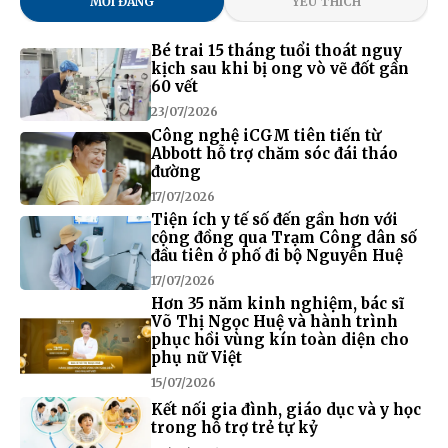
MỚI ĐĂNG
YÊU THÍCH
Bé trai 15 tháng tuổi thoát nguy
kịch sau khi bị ong vò vẽ đốt gần
60 vết
23/07/2026
Công nghệ iCGM tiên tiến từ
Abbott hỗ trợ chăm sóc đái tháo
đường
17/07/2026
Tiện ích y tế số đến gần hơn với
cộng đồng qua Trạm Công dân số
đầu tiên ở phố đi bộ Nguyễn Huệ
17/07/2026
Hơn 35 năm kinh nghiệm, bác sĩ
Võ Thị Ngọc Huệ và hành trình
phục hồi vùng kín toàn diện cho
phụ nữ Việt
15/07/2026
Kết nối gia đình, giáo dục và y học
trong hỗ trợ trẻ tự kỷ