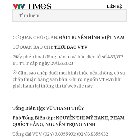
LIÊN HỆ
CƠ QUAN CHỦ QUẢN:
ĐÀI TRUYỀN HÌNH VIỆT NAM
CƠ QUAN BÁO CHÍ:
THỜI BÁO VTV
Giấy phép hoạt động báo in và báo điện tử số 483/GP-
BTTTT cấp ngày 29/12/2023
® Cấm sao chép dưới mọi hình thức nếu không có sự
chấp thuận bằng văn bản. Ghi rõ nguồn VTV.vn khi
phát hành lại thông tin từ website này.
Tổng Biên tập: VŨ THANH THỦY
Phó Tổng Biên tập: NGUYỄN THỊ MỸ HẠNH, PHẠM
QUỐC THẮNG, NGUYỄN TRỌNG NINH
Tổng đài VTV: (024) 3.8355931; (024)3.8355932