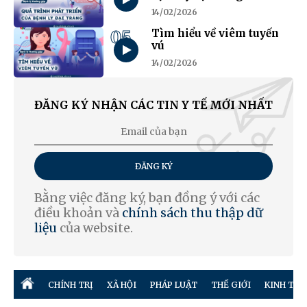
14/02/2026
05
Tìm hiểu về viêm tuyến
vú
14/02/2026
ĐĂNG KÝ NHẬN CÁC TIN Y TẾ MỚI NHẤT
ĐĂNG KÝ
Bằng việc đăng ký, bạn đồng ý với các
điều khoản và
chính sách thu thập dữ
liệu
của website.
CHÍNH TRỊ
XÃ HỘI
PHÁP LUẬT
THẾ GIỚI
KINH TẾ