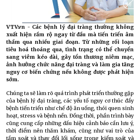
VTV.vn - Các bệnh lý đại tràng thường không
Current
0:07
/
Duration
0:57
xuất hiện rầm rộ ngay từ đầu mà tiến triển âm
Time
thầm qua nhiều giai đoạn. Từ những rối loạn
tiêu hoá thoáng qua, tình trạng có thể chuyển
sang viêm kéo dài, gây tổn thương niêm mạc,
ảnh hưởng chức năng đại tràng và làm gia tăng
nguy cơ biến chứng nếu không được phát hiện
sớm.
Chúng ta sẽ làm rõ quá trình phát triển thường gặp
của bệnh lý đại tràng, các yếu tố nguy cơ thúc đẩy
bệnh tiến triển như chế độ ăn uống, thói quen sinh
hoạt, stress và bệnh nền. Đồng thời, phần trình bày
cũng cung cấp những dấu hiệu cảnh báo cần lưu ý,
thời điểm nên thăm khám, cũng như vai trò của
tầm soát và thay đổi lối sống trong kiểm soát và