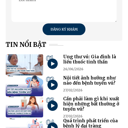
ĐĂNG KÝ KHÁM
TIN NỔI BẬT
01
Ung thư vú: Gia đình là
liều thuốc tinh thần
26/06/2026
02
Nội tiết ảnh hưởng như
nào đến bệnh tuyến vú?
27/02/2026
03
Cần phải làm gì khi xuất
hiện những bất thường ở
tuyến vú?
27/02/2026
04
Quá trình phát triển của
bệnh lý đại tràng