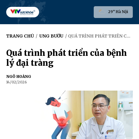
29° Hà Nội
TRANG CHỦ
/
UNG BƯỚU
/ QUÁ TRÌNH PHÁT TRIỂN CỦA BỆNH LÝ ĐẠI TRÀNG
Quá trình phát triển của bệnh
lý đại tràng
NGÔ HOÀNG
14/02/2026