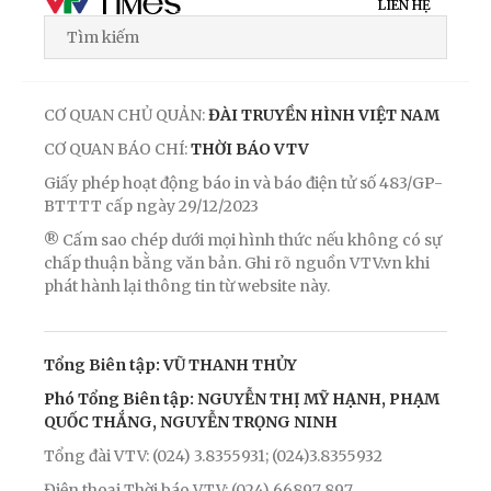
LIÊN HỆ
CƠ QUAN CHỦ QUẢN:
ĐÀI TRUYỀN HÌNH VIỆT NAM
CƠ QUAN BÁO CHÍ:
THỜI BÁO VTV
Giấy phép hoạt động báo in và báo điện tử số 483/GP-
BTTTT cấp ngày 29/12/2023
® Cấm sao chép dưới mọi hình thức nếu không có sự
chấp thuận bằng văn bản. Ghi rõ nguồn VTV.vn khi
phát hành lại thông tin từ website này.
Tổng Biên tập: VŨ THANH THỦY
Phó Tổng Biên tập: NGUYỄN THỊ MỸ HẠNH, PHẠM
QUỐC THẮNG, NGUYỄN TRỌNG NINH
Tổng đài VTV: (024) 3.8355931; (024)3.8355932
Điện thoại Thời báo VTV: (024) 66897 897