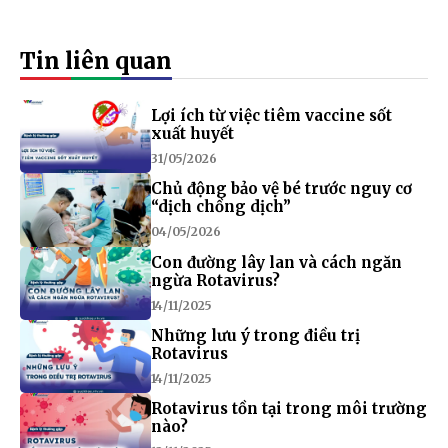
Tin liên quan
Lợi ích từ việc tiêm vaccine sốt
xuất huyết
31/05/2026
Chủ động bảo vệ bé trước nguy cơ
“dịch chồng dịch”
04/05/2026
Con đường lây lan và cách ngăn
ngừa Rotavirus?
14/11/2025
Những lưu ý trong điều trị
Rotavirus
14/11/2025
Rotavirus tồn tại trong môi trường
nào?