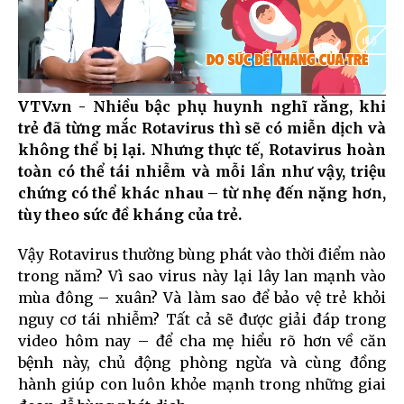
VTV.vn - Nhiều bậc phụ huynh nghĩ rằng, khi
Current
0:10
/
Duration
0:51
trẻ đã từng mắc Rotavirus thì sẽ có miễn dịch và
Time
không thể bị lại. Nhưng thực tế, Rotavirus hoàn
toàn có thể tái nhiễm và mỗi lần như vậy, triệu
chứng có thể khác nhau – từ nhẹ đến nặng hơn,
tùy theo sức đề kháng của trẻ.
Vậy Rotavirus thường
bùng phát vào thời điểm nào
trong năm
? Vì sao virus này lại
lây lan mạnh vào
mùa đông – xuân
? Và
làm sao để bảo vệ trẻ khỏi
nguy cơ tái nhiễm?
Tất cả sẽ được giải đáp trong
video hôm nay – để cha mẹ hiểu rõ hơn về căn
bệnh này, chủ động phòng ngừa và cùng đồng
hành giúp con luôn khỏe mạnh trong những giai