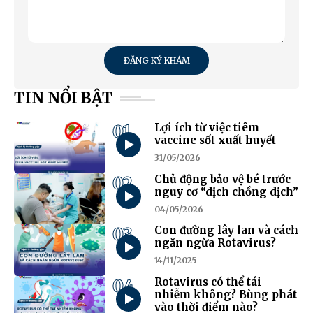
ĐĂNG KÝ KHÁM
TIN NỔI BẬT
01
Lợi ích từ việc tiêm
vaccine sốt xuất huyết
31/05/2026
02
Chủ động bảo vệ bé trước
nguy cơ “dịch chồng dịch”
04/05/2026
03
Con đường lây lan và cách
ngăn ngừa Rotavirus?
14/11/2025
04
Rotavirus có thể tái
nhiễm không? Bùng phát
vào thời điểm nào?