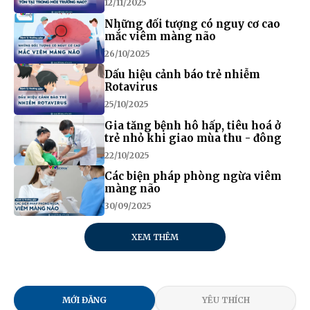
12/11/2025
Những đối tượng có nguy cơ cao
mắc viêm màng não
26/10/2025
Dấu hiệu cảnh báo trẻ nhiễm
Rotavirus
25/10/2025
Gia tăng bệnh hô hấp, tiêu hoá ở
trẻ nhỏ khi giao mùa thu - đông
22/10/2025
Các biện pháp phòng ngừa viêm
màng não
30/09/2025
XEM THÊM
MỚI ĐĂNG
YÊU THÍCH