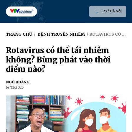
27° Hà Nội
TRANG CHỦ
/
BỆNH TRUYỀN NHIỄM
/ ROTAVIRUS CÓ THỂ TÁI NHIỄM KHÔNG? BÙNG PHÁT VÀO THỜI ĐIỂM NÀO?
Rotavirus có thể tái nhiễm
không? Bùng phát vào thời
điểm nào?
NGÔ HOÀNG
14/11/2025