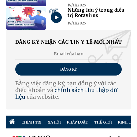
14/11/2025
05
Những lưu ý trong điều
trị Rotavirus
14/11/2025
ĐĂNG KÝ NHẬN CÁC TIN Y TẾ MỚI NHẤT
ĐĂNG KÝ
Bằng việc đăng ký, bạn đồng ý với các
điều khoản và
chính sách thu thập dữ
liệu
của website.
CHÍNH TRỊ
XÃ HỘI
PHÁP LUẬT
THẾ GIỚI
KINH TẾ