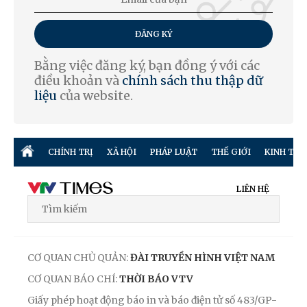
ĐĂNG KÝ
Bằng việc đăng ký, bạn đồng ý với các
điều khoản và
chính sách thu thập dữ
liệu
của website.
CHÍNH TRỊ
XÃ HỘI
PHÁP LUẬT
THẾ GIỚI
KINH TẾ
LIÊN HỆ
CƠ QUAN CHỦ QUẢN:
ĐÀI TRUYỀN HÌNH VIỆT NAM
CƠ QUAN BÁO CHÍ:
THỜI BÁO VTV
Giấy phép hoạt động báo in và báo điện tử số 483/GP-