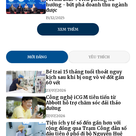
hướng - bứt phá doanh thu ngành
dược
15/12/2025
XEM THÊM
MỚI ĐĂNG
YÊU THÍCH
Bé trai 15 tháng tuổi thoát nguy
kịch sau khi bị ong vò vẽ đốt gần
60 vết
23/07/2026
Công nghệ iCGM tiên tiến từ
Abbott hỗ trợ chăm sóc đái tháo
đường
17/07/2026
Tiện ích y tế số đến gần hơn với
cộng đồng qua Trạm Công dân số
đầu tiên ở phố đi bộ Nguyễn Huệ