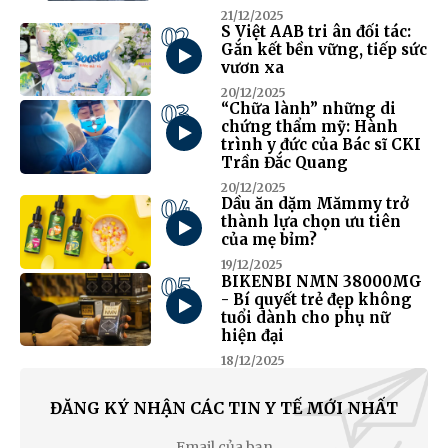
21/12/2025
02
S Việt AAB tri ân đối tác:
Gắn kết bền vững, tiếp sức
vươn xa
20/12/2025
03
“Chữa lành” những di
chứng thẩm mỹ: Hành
trình y đức của Bác sĩ CKI
Trần Đắc Quang
20/12/2025
04
Dầu ăn dặm Mămmy trở
thành lựa chọn ưu tiên
của mẹ bỉm?
19/12/2025
05
BIKENBI NMN 38000MG
- Bí quyết trẻ đẹp không
tuổi dành cho phụ nữ
hiện đại
18/12/2025
ĐĂNG KÝ NHẬN CÁC TIN Y TẾ MỚI NHẤT