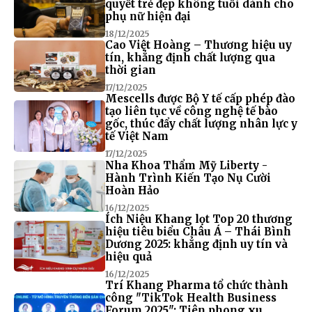
quyết trẻ đẹp không tuổi dành cho
phụ nữ hiện đại
18/12/2025
Cao Việt Hoàng – Thương hiệu uy
tín, khẳng định chất lượng qua
thời gian
17/12/2025
Mescells được Bộ Y tế cấp phép đào
tạo liên tục về công nghệ tế bào
gốc, thúc đẩy chất lượng nhân lực y
tế Việt Nam
17/12/2025
Nha Khoa Thẩm Mỹ Liberty -
Hành Trình Kiến Tạo Nụ Cười
Hoàn Hảo
16/12/2025
Ích Niệu Khang lọt Top 20 thương
hiệu tiêu biểu Châu Á – Thái Bình
Dương 2025: khẳng định uy tín và
hiệu quả
16/12/2025
Trí Khang Pharma tổ chức thành
công "TikTok Health Business
Forum 2025": Tiên phong xu