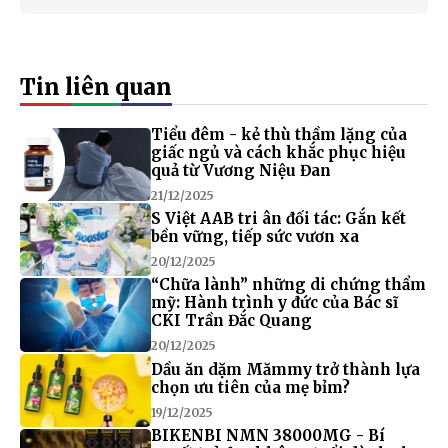
Tin liên quan
Tiểu đêm - kẻ thù thầm lặng của
giấc ngủ và cách khắc phục hiệu
quả từ Vương Niệu Đan
21/12/2025
S Việt AAB tri ân đối tác: Gắn kết
bền vững, tiếp sức vươn xa
20/12/2025
“Chữa lành” những di chứng thẩm
mỹ: Hành trình y đức của Bác sĩ
CKI Trần Đắc Quang
20/12/2025
Dầu ăn dặm Mămmy trở thành lựa
chọn ưu tiên của mẹ bỉm?
19/12/2025
BIKENBI NMN 38000MG - Bí