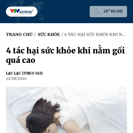
28° Hà Nội
TRANG CHỦ
/
SỨC KHỎE
/ 4 TÁC HẠI SỨC KHỎE KHI NẰM GỐI QUÁ CAO
4 tác hại sức khỏe khi nằm gối
quá cao
LẠC LẠC (THEO 163)
22/08/2024