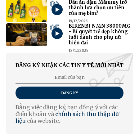
04
Dầu ăn dặm Mămmy trở
thành lựa chọn ưu tiên
của mẹ bỉm?
19/12/2025
05
BIKENBI NMN 38000MG
- Bí quyết trẻ đẹp không
tuổi dành cho phụ nữ
hiện đại
18/12/2025
ĐĂNG KÝ NHẬN CÁC TIN Y TẾ MỚI NHẤT
ĐĂNG KÝ
Bằng việc đăng ký, bạn đồng ý với các
điều khoản và
chính sách thu thập dữ
liệu
của website.