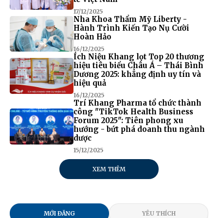
17/12/2025
Nha Khoa Thẩm Mỹ Liberty -
Hành Trình Kiến Tạo Nụ Cười
Hoàn Hảo
16/12/2025
Ích Niệu Khang lọt Top 20 thương
hiệu tiêu biểu Châu Á – Thái Bình
Dương 2025: khẳng định uy tín và
hiệu quả
16/12/2025
Trí Khang Pharma tổ chức thành
công "TikTok Health Business
Forum 2025": Tiên phong xu
hướng - bứt phá doanh thu ngành
dược
15/12/2025
XEM THÊM
MỚI ĐĂNG
YÊU THÍCH