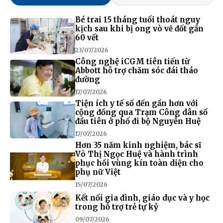
Bé trai 15 tháng tuổi thoát nguy
kịch sau khi bị ong vò vẽ đốt gần
60 vết
23/07/2026
Công nghệ iCGM tiên tiến từ
Abbott hỗ trợ chăm sóc đái tháo
đường
17/07/2026
Tiện ích y tế số đến gần hơn với
cộng đồng qua Trạm Công dân số
đầu tiên ở phố đi bộ Nguyễn Huệ
17/07/2026
Hơn 35 năm kinh nghiệm, bác sĩ
Võ Thị Ngọc Huệ và hành trình
phục hồi vùng kín toàn diện cho
phụ nữ Việt
15/07/2026
Kết nối gia đình, giáo dục và y học
trong hỗ trợ trẻ tự kỷ
09/07/2026