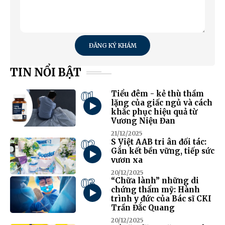
ĐĂNG KÝ KHÁM
TIN NỔI BẬT
01
Tiểu đêm - kẻ thù thầm
lặng của giấc ngủ và cách
khắc phục hiệu quả từ
Vương Niệu Đan
21/12/2025
02
S Việt AAB tri ân đối tác:
Gắn kết bền vững, tiếp sức
vươn xa
20/12/2025
03
“Chữa lành” những di
chứng thẩm mỹ: Hành
trình y đức của Bác sĩ CKI
Trần Đắc Quang
20/12/2025