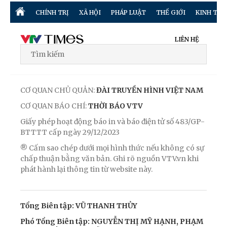
CHÍNH TRỊ
XÃ HỘI
PHÁP LUẬT
THẾ GIỚI
KINH TẾ
LIÊN HỆ
CƠ QUAN CHỦ QUẢN:
ĐÀI TRUYỀN HÌNH VIỆT NAM
CƠ QUAN BÁO CHÍ:
THỜI BÁO VTV
Giấy phép hoạt động báo in và báo điện tử số 483/GP-
BTTTT cấp ngày 29/12/2023
® Cấm sao chép dưới mọi hình thức nếu không có sự
chấp thuận bằng văn bản. Ghi rõ nguồn VTV.vn khi
phát hành lại thông tin từ website này.
Tổng Biên tập: VŨ THANH THỦY
Phó Tổng Biên tập: NGUYỄN THỊ MỸ HẠNH, PHẠM