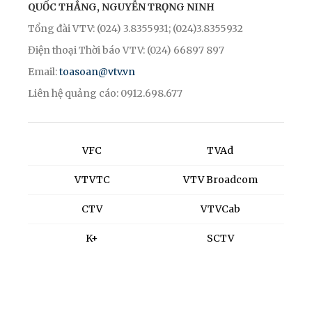
QUỐC THẮNG, NGUYỄN TRỌNG NINH
Tổng đài VTV: (024) 3.8355931; (024)3.8355932
Điện thoại Thời báo VTV: (024) 66897 897
Email:
toasoan@vtv.vn
Liên hệ quảng cáo: 0912.698.677
VFC
TVAd
VTVTC
VTV Broadcom
CTV
VTVCab
K+
SCTV