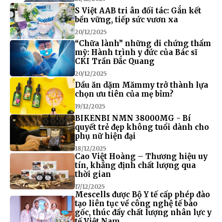
S Việt AAB tri ân đối tác: Gắn kết
bền vững, tiếp sức vươn xa
20/12/2025
“Chữa lành” những di chứng thẩm
mỹ: Hành trình y đức của Bác sĩ
CKI Trần Đắc Quang
20/12/2025
Dầu ăn dặm Mămmy trở thành lựa
chọn ưu tiên của mẹ bỉm?
19/12/2025
BIKENBI NMN 38000MG - Bí
quyết trẻ đẹp không tuổi dành cho
phụ nữ hiện đại
18/12/2025
Cao Việt Hoàng – Thương hiệu uy
tín, khẳng định chất lượng qua
thời gian
17/12/2025
Mescells được Bộ Y tế cấp phép đào
tạo liên tục về công nghệ tế bào
gốc, thúc đẩy chất lượng nhân lực y
tế Việt Nam