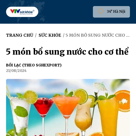
34° Hà Nội
TRANG CHỦ
/
SỨC KHỎE
/ 5 MÓN BỔ SUNG NƯỚC CHO CƠ THỂ
5 món bổ sung nước cho cơ thể
BỐI LẠC (THEO SGHEXPORT)
21/08/2024