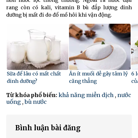
hơn nước lọc thông thường. Ngoài ra nước đậu
rang còn có kali, vitamin B bù đắp lượng dinh
dưỡng bị mất đi do đổ mồ hôi khi vận động.
Sữa để lâu có mất chất
Ăn ít muối dễ gây tâm lý
6 
dinh dưỡng?
căng thẳng
củ
Từ khóa phổ biến:
khả năng miễn dịch
,
nước
uống
,
bù nước
Bình luận bài đăng