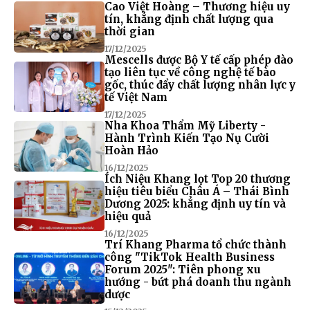
Cao Việt Hoàng – Thương hiệu uy
tín, khẳng định chất lượng qua
thời gian
17/12/2025
Mescells được Bộ Y tế cấp phép đào
tạo liên tục về công nghệ tế bào
gốc, thúc đẩy chất lượng nhân lực y
tế Việt Nam
17/12/2025
Nha Khoa Thẩm Mỹ Liberty -
Hành Trình Kiến Tạo Nụ Cười
Hoàn Hảo
16/12/2025
Ích Niệu Khang lọt Top 20 thương
hiệu tiêu biểu Châu Á – Thái Bình
Dương 2025: khẳng định uy tín và
hiệu quả
16/12/2025
Trí Khang Pharma tổ chức thành
công "TikTok Health Business
Forum 2025": Tiên phong xu
hướng - bứt phá doanh thu ngành
dược