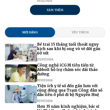
15/12/2025
XEM THÊM
MỚI ĐĂNG
YÊU THÍCH
Bé trai 15 tháng tuổi thoát nguy
kịch sau khi bị ong vò vẽ đốt gần
60 vết
23/07/2026
Công nghệ iCGM tiên tiến từ
Abbott hỗ trợ chăm sóc đái tháo
đường
17/07/2026
Tiện ích y tế số đến gần hơn với
cộng đồng qua Trạm Công dân số
đầu tiên ở phố đi bộ Nguyễn Huệ
17/07/2026
Hơn 35 năm kinh nghiệm, bác sĩ