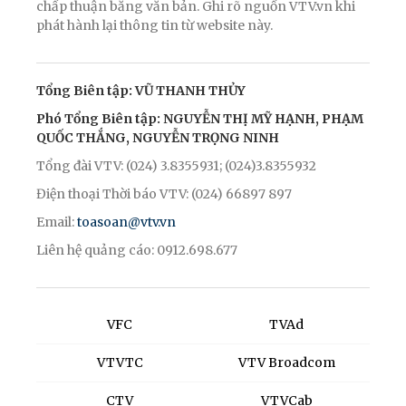
chấp thuận bằng văn bản. Ghi rõ nguồn VTV.vn khi
phát hành lại thông tin từ website này.
Tổng Biên tập: VŨ THANH THỦY
Phó Tổng Biên tập: NGUYỄN THỊ MỸ HẠNH, PHẠM
QUỐC THẮNG, NGUYỄN TRỌNG NINH
Tổng đài VTV: (024) 3.8355931; (024)3.8355932
Điện thoại Thời báo VTV: (024) 66897 897
Email:
toasoan@vtv.vn
Liên hệ quảng cáo: 0912.698.677
VFC
TVAd
VTVTC
VTV Broadcom
CTV
VTVCab