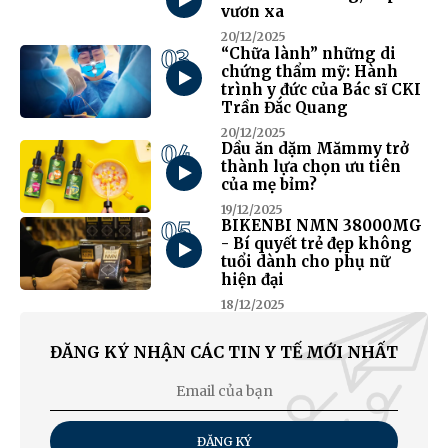
vươn xa
20/12/2025
03
“Chữa lành” những di
chứng thẩm mỹ: Hành
trình y đức của Bác sĩ CKI
Trần Đắc Quang
20/12/2025
04
Dầu ăn dặm Mămmy trở
thành lựa chọn ưu tiên
của mẹ bỉm?
19/12/2025
05
BIKENBI NMN 38000MG
- Bí quyết trẻ đẹp không
tuổi dành cho phụ nữ
hiện đại
18/12/2025
ĐĂNG KÝ NHẬN CÁC TIN Y TẾ MỚI NHẤT
ĐĂNG KÝ