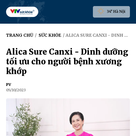
34° Hà Nội
TRANG CHỦ
/
SỨC KHỎE
/ ALICA SURE CANXI - DINH DƯỠNG TỐI ƯU CHO NGƯỜI BỆNH XƯƠNG KHỚP
Alica Sure Canxi - Dinh dưỡng
tối ưu cho người bệnh xương
khớp
PV
05/10/2023