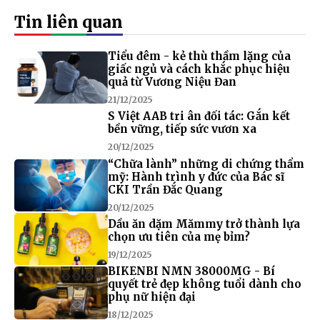
Tin liên quan
Tiểu đêm - kẻ thù thầm lặng của
giấc ngủ và cách khắc phục hiệu
quả từ Vương Niệu Đan
21/12/2025
S Việt AAB tri ân đối tác: Gắn kết
bền vững, tiếp sức vươn xa
20/12/2025
“Chữa lành” những di chứng thẩm
mỹ: Hành trình y đức của Bác sĩ
CKI Trần Đắc Quang
20/12/2025
Dầu ăn dặm Mămmy trở thành lựa
chọn ưu tiên của mẹ bỉm?
19/12/2025
BIKENBI NMN 38000MG - Bí
quyết trẻ đẹp không tuổi dành cho
phụ nữ hiện đại
18/12/2025