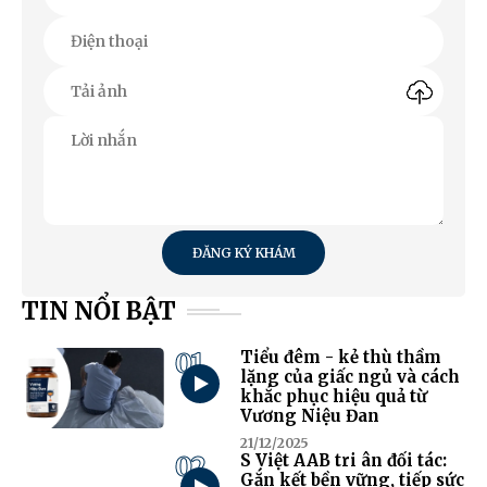
ĐĂNG KÝ KHÁM
TIN NỔI BẬT
01
Tiểu đêm - kẻ thù thầm
lặng của giấc ngủ và cách
khắc phục hiệu quả từ
Vương Niệu Đan
21/12/2025
02
S Việt AAB tri ân đối tác:
Gắn kết bền vững, tiếp sức