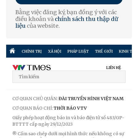
Bằng việc đăng ký, bạn đồng ý với các
điều khoản và
chính sách thu thập dữ
liệu
của website.
CHÍNH TRỊ
XÃ HỘI
PHÁP LUẬT
THẾ GIỚI
KINH TẾ
LIÊN HỆ
CƠ QUAN CHỦ QUẢN:
ĐÀI TRUYỀN HÌNH VIỆT NAM
CƠ QUAN BÁO CHÍ:
THỜI BÁO VTV
Giấy phép hoạt động báo in và báo điện tử số 483/GP-
BTTTT cấp ngày 29/12/2023
® Cấm sao chép dưới mọi hình thức nếu không có sự