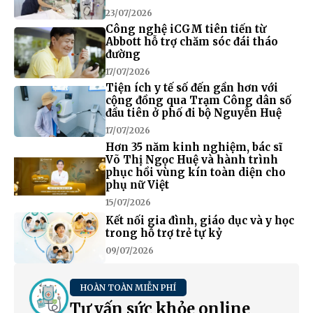
23/07/2026
Công nghệ iCGM tiên tiến từ
Abbott hỗ trợ chăm sóc đái tháo
đường
17/07/2026
Tiện ích y tế số đến gần hơn với
cộng đồng qua Trạm Công dân số
đầu tiên ở phố đi bộ Nguyễn Huệ
17/07/2026
Hơn 35 năm kinh nghiệm, bác sĩ
Võ Thị Ngọc Huệ và hành trình
phục hồi vùng kín toàn diện cho
phụ nữ Việt
15/07/2026
Kết nối gia đình, giáo dục và y học
trong hỗ trợ trẻ tự kỷ
09/07/2026
HOÀN TOÀN MIỄN PHÍ
Tư vấn sức khỏe online