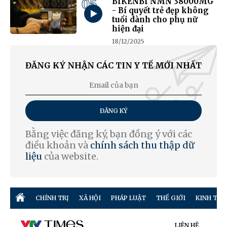
05
BIKENBI NMN 38000MG
- Bí quyết trẻ đẹp không
tuổi dành cho phụ nữ
hiện đại
18/12/2025
ĐĂNG KÝ NHẬN CÁC TIN Y TẾ MỚI NHẤT
ĐĂNG KÝ
Bằng việc đăng ký, bạn đồng ý với các
điều khoản và
chính sách thu thập dữ
liệu
của website.
CHÍNH TRỊ
XÃ HỘI
PHÁP LUẬT
THẾ GIỚI
KINH TẾ
LIÊN HỆ