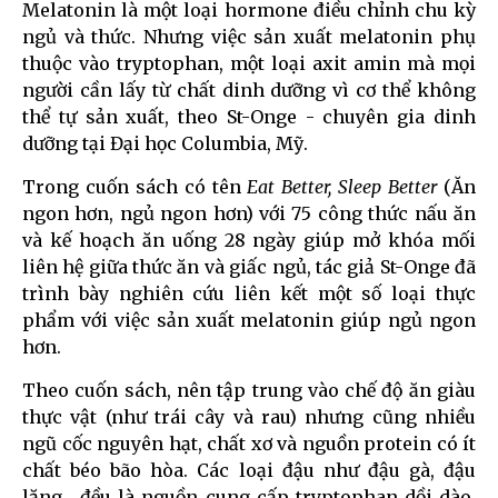
Melatonin là một loại hormone điều chỉnh chu kỳ
ngủ và thức. Nhưng việc sản xuất melatonin phụ
thuộc vào tryptophan, một loại axit amin mà mọi
người cần lấy từ chất dinh dưỡng vì cơ thể không
thể tự sản xuất, theo St-Onge - chuyên gia dinh
dưỡng tại Đại học Columbia, Mỹ.
Trong cuốn sách có tên
Eat Better, Sleep Better
(Ăn
ngon hơn, ngủ ngon hơn) với 75 công thức nấu ăn
và kế hoạch ăn uống 28 ngày giúp mở khóa mối
liên hệ giữa thức ăn và giấc ngủ, tác giả St-Onge đã
trình bày nghiên cứu liên kết một số loại thực
phẩm với việc sản xuất melatonin giúp ngủ ngon
hơn.
Theo cuốn sách, nên tập trung vào chế độ ăn giàu
thực vật (như trái cây và rau) nhưng cũng nhiều
ngũ cốc nguyên hạt, chất xơ và nguồn protein có ít
chất béo bão hòa. Các loại đậu như đậu gà, đậu
lăng... đều là nguồn cung cấp tryptophan dồi dào.