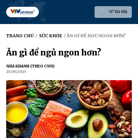
31° Hà Nội
TRANG CHỦ
/
SỨC KHỎE
/ ĂN GÌ ĐỂ NGỦ NGON HƠN?
Ăn gì để ngủ ngon hơn?
NHÃ KHANH (THEO CNN)
25/05/2025