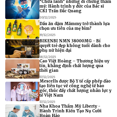
“Chữa lành” những di chứng thẩm
mỹ: Hành trình y đức của Bác sĩ
CKI Trần Đắc Quang
20/12/2025
Dầu ăn dặm Mămmy trở thành lựa
chọn ưu tiên của mẹ bỉm?
19/12/2025
BIKENBI NMN 38000MG - Bí
quyết trẻ đẹp không tuổi dành cho
phụ nữ hiện đại
18/12/2025
Cao Việt Hoàng – Thương hiệu uy
tín, khẳng định chất lượng qua
thời gian
17/12/2025
Mescells được Bộ Y tế cấp phép đào
tạo liên tục về công nghệ tế bào
gốc, thúc đẩy chất lượng nhân lực y
tế Việt Nam
17/12/2025
Nha Khoa Thẩm Mỹ Liberty -
Hành Trình Kiến Tạo Nụ Cười
Hoàn Hảo