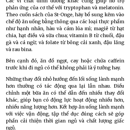
Các vi chất dinh dưỡng khác cũng giúp hỗ trợ
phản ứng của cơ thể với tryptophan và melatonin.
Theo cuốn sách của St-Onge, hãy bổ sung kẽm vào
chế độ ăn uống bằng thông qua các loại thực phẩm
như hạnh nhân, hàu và cám lúa mì; magiê từ hạt
chia, hạt điều và sữa chua; vitamin B từ chuối, đậu
gà và cá ngừ; và folate từ bông cải xanh, đậu lăng
và rau bina.
Bên cạnh đó, ăn đồ ngọt, cay hoặc chứa caffein
trước khi đi ngủ có thể không phải là ý tưởng hay.
Những thay đổi nhỏ hướng đến lối sống lành mạnh
hơn thường có tác động qua lại lẫn nhau. Điều
chỉnh một bữa ăn có thể dẫn đến nhiều thay đổi
khác, giúp bạn có động lực hoạt động nhiều hơn,
nhiều năng lượng hơn. Kết hợp ăn uống lành mạnh
với việc vận động, tập thể dục đúng cách sẽ góp
phần cải thiện thời gian ngủ và chất lượng giấc
ngủ.