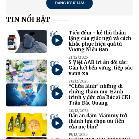
ĐĂNG KÝ KHÁM
TIN NỔI BẬT
01
Tiểu đêm - kẻ thù thầm
lặng của giấc ngủ và cách
khắc phục hiệu quả từ
Vương Niệu Đan
21/12/2025
02
S Việt AAB tri ân đối tác:
Gắn kết bền vững, tiếp sức
vươn xa
20/12/2025
03
“Chữa lành” những di
chứng thẩm mỹ: Hành
trình y đức của Bác sĩ CKI
Trần Đắc Quang
20/12/2025
04
Dầu ăn dặm Mămmy trở
thành lựa chọn ưu tiên
của mẹ bỉm?
19/12/2025