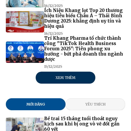
16/12/2025
Ích Niệu Khang lọt Top 20 thương
hiệu tiêu biểu Châu Á – Thái Bình
Dương 2025: khẳng định uy tín và
hiệu quả
16/12/2025
Trí Khang Pharma tổ chức thành
công "TikTok Health Business
Forum 2025": Tiên phong xu
hướng - bứt phá doanh thu ngành
dược
15/12/2025
XEM THÊM
MỚI ĐĂNG
YÊU THÍCH
Bé trai 15 tháng tuổi thoát nguy
kịch sau khi bị ong vò vẽ đốt gần
60 vết