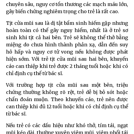
chuyên sâu, nguy cơ tổn thương các mạch máu lớn,
gây biến chứng nghiêm trọng cho trẻ là rất cao.
Tịt cửa mũi sau là dị tật bẩm sinh hiếm gặp nhưng
hoàn toàn có thể gây nguy hiểm, nhất là ở trẻ sơ
sinh khi tịt cả hai bên. Trẻ sẽ không thể thở bằng
miệng do chưa hình thành phản xạ, dẫn đến suy
hô hấp và nguy cơ tử vong nếu không được phát
hiện sớm. Với trẻ tịt cửa mũi sau hai bên, khuyến
cáo can thiệp khi trẻ được 2 tháng tuổi hoặc khi có
chỉ định cụ thể từ bác sĩ.
Với trường hợp tịt cửa mũi sau một bên, triệu
chứng thường không rõ rệt, trẻ dễ bị bỏ sót hoặc
chẩn đoán muộn. Theo khuyến cáo, trẻ nên được
can thiệp khi đủ 12 tuổi hoặc khi có chỉ định cụ thể
từ bác sĩ.
Nếu trẻ có các dấu hiệu như khó thở, tím tái, ngạt
mũi kéo dài, thường xuyên viêm mũi, viêm phổi tái