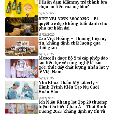
Dầu ăn dặm Mămmy trở thành lựa
chọn ưu tiên của mẹ bỉm?
19/12/2025
BIKENBI NMN 38000MG - Bí
quyết trẻ đẹp không tuổi dành cho
phụ nữ hiện đại
18/12/2025
Cao Việt Hoàng – Thương hiệu uy
tín, khẳng định chất lượng qua
thời gian
17/12/2025
Mescells được Bộ Y tế cấp phép đào
tạo liên tục về công nghệ tế bào
gốc, thúc đẩy chất lượng nhân lực y
tế Việt Nam
17/12/2025
Nha Khoa Thẩm Mỹ Liberty -
Hành Trình Kiến Tạo Nụ Cười
Hoàn Hảo
16/12/2025
Ích Niệu Khang lọt Top 20 thương
hiệu tiêu biểu Châu Á – Thái Bình
Dương 2025: khẳng định uy tín và