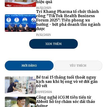
hiệu quả
16/12/2025
Trí Khang Pharma tổ chức thành
công "TikTok Health Business
Forum 2025": Tiên phong xu
hướng - bứt phá doanh thu ngành
dược
15/12/2025
XEM THÊM
MỚI ĐĂNG
YÊU THÍCH
Bé trai 15 tháng tuổi thoát nguy
kịch sau khi bị ong vò vẽ đốt gần
60 vết
23/07/2026
Công nghệ iCGM tiên tiến từ
Abbott hỗ trợ chăm sóc đái tháo
đường