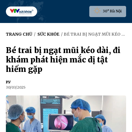
30° Hà Nội
TRANG CHỦ
/
SỨC KHỎE
/ BÉ TRAI BỊ NGẠT MŨI KÉO DÀI, ĐI KHÁM PHÁT HIỆN MẮC DỊ TẬT HIẾM GẶP
Bé trai bị ngạt mũi kéo dài, đi
khám phát hiện mắc dị tật
hiếm gặp
P.V
30/03/2025