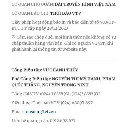
CƠ QUAN CHỦ QUẢN:
ĐÀI TRUYỀN HÌNH VIỆT NAM
CƠ QUAN BÁO CHÍ:
THỜI BÁO VTV
Giấy phép hoạt động báo in và báo điện tử số 483/GP-
BTTTT cấp ngày 29/12/2023
® Cấm sao chép dưới mọi hình thức nếu không có sự
chấp thuận bằng văn bản. Ghi rõ nguồn VTV.vn khi
phát hành lại thông tin từ website này.
Tổng Biên tập: VŨ THANH THỦY
Phó Tổng Biên tập: NGUYỄN THỊ MỸ HẠNH, PHẠM
QUỐC THẮNG, NGUYỄN TRỌNG NINH
Tổng đài VTV: (024) 3.8355931; (024)3.8355932
Điện thoại Thời báo VTV: (024) 66897 897
Email:
toasoan@vtv.vn
Liên hệ quảng cáo: 0912.698.677