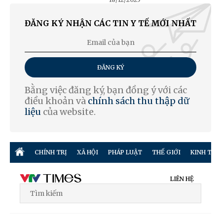
ĐĂNG KÝ NHẬN CÁC TIN Y TẾ MỚI NHẤT
ĐĂNG KÝ
Bằng việc đăng ký, bạn đồng ý với các
điều khoản và
chính sách thu thập dữ
liệu
của website.
CHÍNH TRỊ
XÃ HỘI
PHÁP LUẬT
THẾ GIỚI
KINH TẾ
LIÊN HỆ