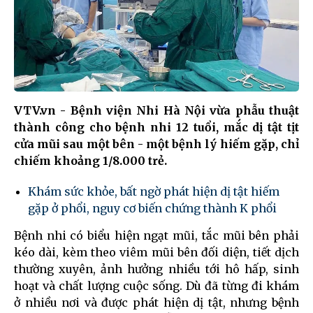
VTV.vn - Bệnh viện Nhi Hà Nội vừa phẫu thuật
thành công cho bệnh nhi 12 tuổi, mắc dị tật tịt
cửa mũi sau một bên - một bệnh lý hiếm gặp, chỉ
chiếm khoảng 1/8.000 trẻ.
Khám sức khỏe, bất ngờ phát hiện dị tật hiếm
gặp ở phổi, nguy cơ biến chứng thành K phổi
Bệnh nhi có biểu hiện ngạt mũi, tắc mũi bên phải
kéo dài, kèm theo viêm mũi bên đối diện, tiết dịch
thường xuyên, ảnh hưởng nhiều tới hô hấp, sinh
hoạt và chất lượng cuộc sống. Dù đã từng đi khám
ở nhiều nơi và được phát hiện dị tật, nhưng bệnh