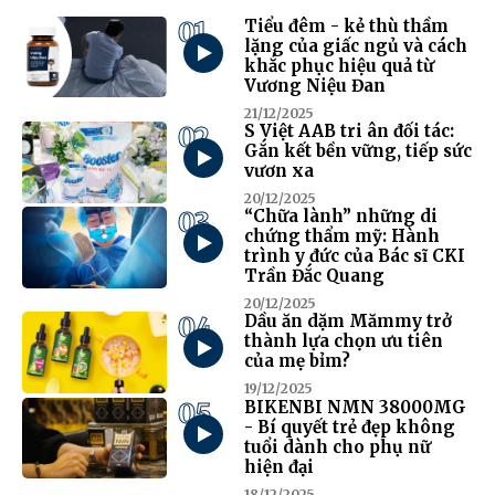
01
Tiểu đêm - kẻ thù thầm
lặng của giấc ngủ và cách
khắc phục hiệu quả từ
Vương Niệu Đan
21/12/2025
02
S Việt AAB tri ân đối tác:
Gắn kết bền vững, tiếp sức
vươn xa
20/12/2025
03
“Chữa lành” những di
chứng thẩm mỹ: Hành
trình y đức của Bác sĩ CKI
Trần Đắc Quang
20/12/2025
04
Dầu ăn dặm Mămmy trở
thành lựa chọn ưu tiên
của mẹ bỉm?
19/12/2025
05
BIKENBI NMN 38000MG
- Bí quyết trẻ đẹp không
tuổi dành cho phụ nữ
hiện đại
18/12/2025